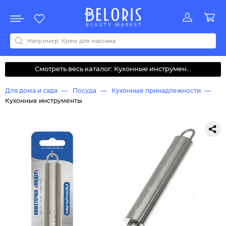
Распродажа
Акции
Новинки
Хит продаж
Все бренды
0-9
A
B
C
D
E
F
G
H
I
J
K
L
M
N
O
P
Q
R
S
T
U
V
W
Y
Z
А
Б
В
Д
З
И
М
О
К
Л
Н
П
Р
С
Т
У
Ф
Ч
Смотреть весь каталог: Кухонные инструмен...
Для дома и сада
Посуда
Кухонные принадлежности
Кухонные инструменты