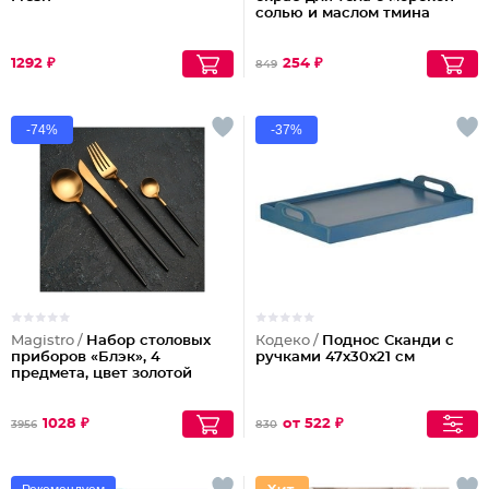
солью и маслом тмина
1292 ₽
254 ₽
849
-74%
-37%
Magistro /
Набор столовых
Кодеко /
Поднос Cканди с
приборов «Блэк», 4
ручками 47х30х21 см
предмета, цвет золотой
1028 ₽
от 522 ₽
3956
830