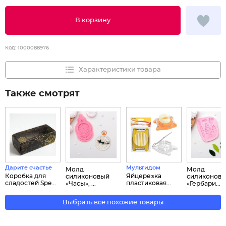
В корзину
Код:
1000088976
Характеристики товара
Также смотрят
Дарите счастье
Мультидом
Молд
Молд
Коробка для
Яйцерезка
силиконовый
силиконов
сладостей Spe...
пластиковая...
«Часы», ...
«Гербари...
Выбрать все похожие товары