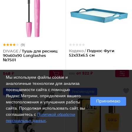
(9)
Кодеко /
Поднос Фуги
DIVAGE /
Тушь для ресниц
52х33х6.5 см
90x60x90 Longlashes
№7501
от 522 ₽
548 ₽
830
Мы используем файлы cookie и
аналогичные технологии для анализа
посещаемости сайта с помощью
-47%
Рекомендуем
Яндекс.Метрики, определения вашего
Принимаю
местоположения и улучшения работы
сайта. Продолжая использовать сайт, вы
соглашаетесь с
Политикой обработки
.
персональных данных