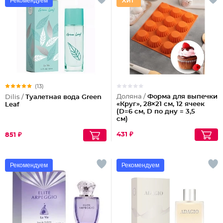
Рекомендуем
(13)
Доляна /
Форма для выпечки
Dilis /
Туалетная вода Green
«Круг», 28×21 см, 12 ячеек
Leaf
(D=6 см, D по дну = 3,5
см)
431 ₽
851 ₽
Рекомендуем
Рекомендуем