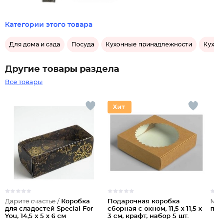
Категории этого товара
Для дома и сада
Посуда
Кухонные принадлежности
Кухо
Другие товары раздела
Все товары
Дарите счастье /
Коробка
Подарочная коробка
Му
для сладостей Special For
сборная с окном, 11,5 х 11,5 х
пл
You, 14,5 х 5 х 6 см
3 см, крафт, набор 5 шт.