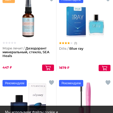
(1)
Море лечит /
Дезодорант
Dilis /
Blue ray
минеральный, стекло, SEA
Heals
447 ₽
1679 ₽
Рекомендуем
Рекомендуем
Мы используем файлы cookie и