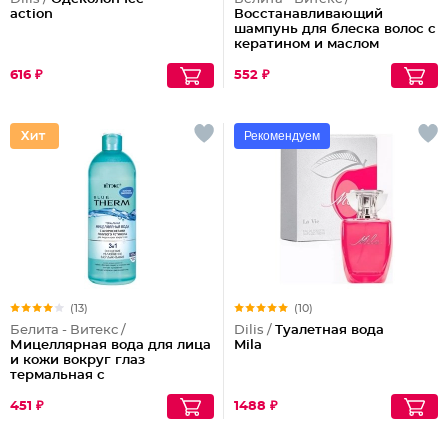
action
Восстанавливающий
шампунь для блеска волос с
кератином и маслом
арганы
616 ₽
552 ₽
Рекомендуем
(13)
(10)
Белита - Витекс /
Dilis /
Туалетная вода
Мицеллярная вода для лица
Mila
и кожи вокруг глаз
термальная с
микросферами голубого
ретинола Blue Therm
451 ₽
1488 ₽