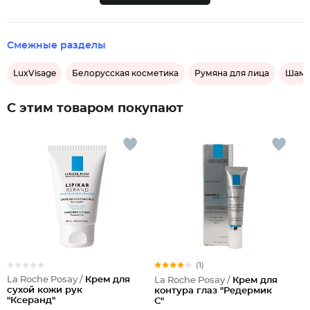
Смежные разделы
LuxVisage
Белорусская косметика
Румяна для лица
Шамп
С этим товаром покупают
(1)
La Roche Posay /
Крем для
La Roche Posay /
Крем для
сухой кожи рук
контура глаз "Редермик
"Ксеранд"
С"