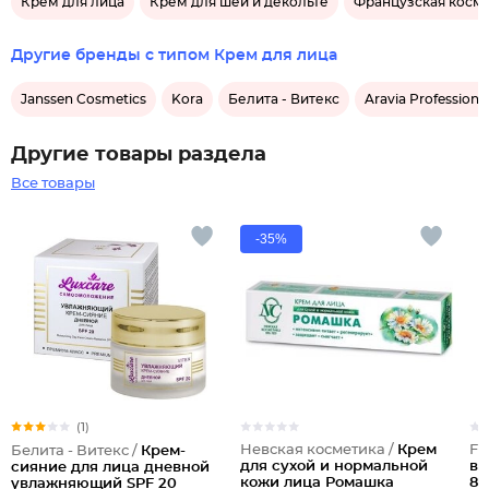
Крем для лица
Крем для шеи и декольте
Французская косме
Другие бренды с типом Крем для лица
Janssen Cosmetics
Kora
Белита - Витекс
Aravia Professiona
Другие товары раздела
Все товары
-35%
(1)
Невская косметика /
Крем
Fa
Белита - Витекс /
Крем-
для сухой и нормальной
во
сияние для лица дневной
кожи лица Ромашка
8.
увлажняющий SPF 20