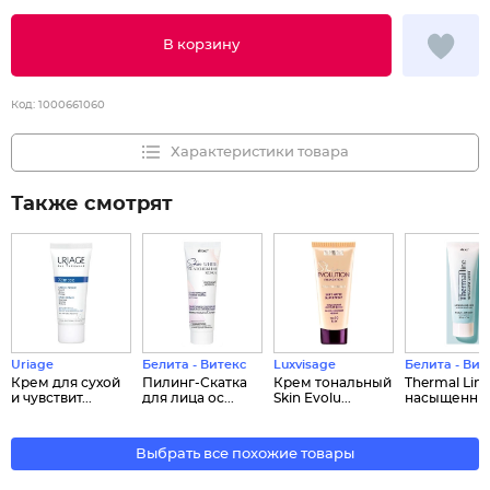
В корзину
Код:
1000661060
Характеристики товара
Также смотрят
Uriage
Белита - Витекс
Luxvisage
Белита - Вит
Крем для сухой
Пилинг-Скатка
Крем тональный
Thermal Line
и чувствит...
для лица ос...
Skin Evolu...
насыщенный 
Выбрать все похожие товары