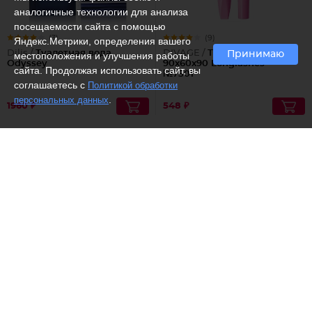
аналогичные технологии для анализа
посещаемости сайта с помощью
(3)
(9)
Яндекс.Метрики, определения вашего
Dilis /
Туалетная вода
DIVAGE /
Тушь для ресниц
Принимаю
местоположения и улучшения работы
Odyssey
90x60x90 Longlashes
сайта. Продолжая использовать сайт, вы
№7501
соглашаетесь с
Политикой обработки
.
персональных данных
1960 ₽
548 ₽
(3)
Бизорюк /
Омолаживающий
Dilis /
Туалетная вода
крем-лифтинг для лица с
Individual platinum
пептидом змеиного яда и