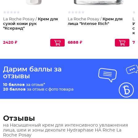
La Roche Posay /
Крем для
La Roche Posay /
Крем для
La
сухой кожи рук
лица "Intense Rich"
Ин
"Ксеранд"
су
ко
2420 ₽
6888 ₽
74
Дарим баллы за
отзывы
10 баллов
за отзыв*
20 баллов
за отзыв с фото товара
Отзывы
на Насыщенный крем для интенсивного увлажнения
лица, шеи и зоны декольте Hydraphase HA Riche La
Roche Posay