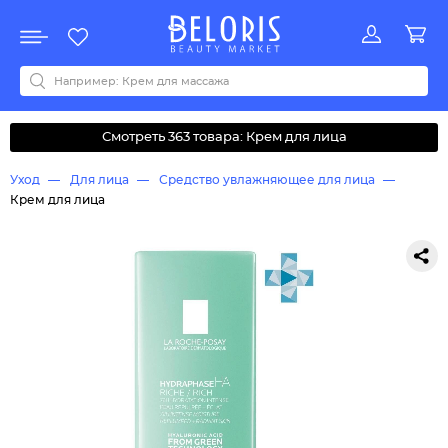
Распродажа
Акции
Новинки
Хит продаж
Все бренды
0-9
A
B
C
D
E
F
G
H
I
J
K
L
M
N
O
P
Q
R
S
T
U
V
W
Y
Z
А
Б
В
Д
З
И
М
О
К
Л
Н
П
Р
С
Т
У
Ф
Ч
Смотреть 363 товара: Крем для лица
Уход
Для лица
Средство увлажняющее для лица
Крем для лица