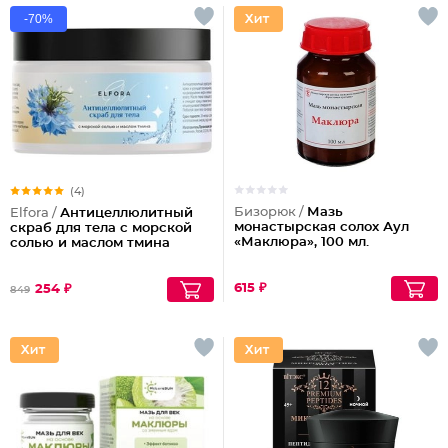
-70%
(4)
Бизорюк /
Мазь
Elfora /
Антицеллюлитный
монастырская солох Аул
скраб для тела с морской
«Маклюра», 100 мл.
солью и маслом тмина
615 ₽
254 ₽
849