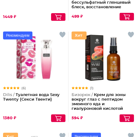
бессульфатный глянцевый
блеск, восстановление
волос шелк+пептиды
499 ₽
1449 ₽
Рекомендуем
(6)
(1)
Dilis /
Туалетная вода Sexy
Бизорюк /
Крем для зоны
Twenty (Секси Твенти)
вокруг глаз с пептидом
змеиного яда и
гиалуроновой кислотой
1380 ₽
594 ₽
Рекомендуем