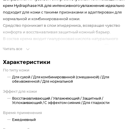
крем Hydraphase HA для интенсивного увлажнения идеально
подходит для кожи с такими признаками и адаптирован для
нормальной и комбинированной кожи.
Средство проникает в слои эпидермиса, возвращая чувство
комфорта и восстанавливая защитный кожный барьер.
В состав крема входит гиалуроновая кислота натурального
происхождения, которая увлажняет кожу в течение 72 часов и
Читать все
придает коже заметную гладкость и сияние. Протестировано
под контролем дерматологов.
Характеристики
Специальный герметичный дозатор препятствует попаданию
По типу кожи
воздуха для оптимальной защиты формулы средства.
Для сухой /
Для комбинированной (смешанной) /
Для
Экологичное производство средства на углеродно-
обезвоженной /
Для нормальной
нейтральной фабрике. 100% газа и электричества для
Эффект для кожи
производства получены из зеленых источников.
Срок годности после вскрытия – 12 месяцев.
Восстанавливающий /
Увлажняющий /
Защитный /
Успокаивающий /
С эффектом сияния /
Для гладкости
Активные компоненты:
гиалуроновая кислота (высоко- и низко-молекулярная),
Время применения
полученная путем зеленых технологий, интенсивно
Ежедневный
увлажняет