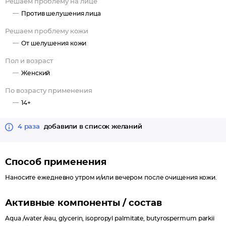
Решаем проблему на лице
термальная вода La Roche-Posay – защищает кожу и
Против шелушения лица
уменьшает чувство дискомфорта.
Решаем проблему кожи
Подходит для сухой и нормальной кожи, в том числе с
От шелушения кожи
признаками обезвоженности.
Пол и возраст
Женский
По возрасту применения
14+
4 раза
добавили в список желаний
Способ применения
Наносите ежедневно утром и/или вечером после очищения кожи.
Активные компоненты / состав
Aqua /water /eau, glycerin, isopropyl palmitate, butyrospermum parkii