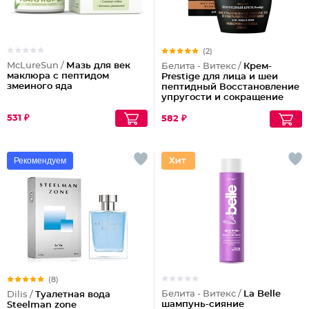
(2)
McLureSun /
Мазь для век
Белита - Витекс /
Крем-
маклюра с пептидом
Prestige для лица и шеи
змеиного яда
пептидный Восстановление
упругости и сокращение
морщин (ночной)
531 ₽
582 ₽
Рекомендуем
(8)
Белита - Витекс /
La Belle
Dilis /
Туалетная вода
шампунь-сияние
Steelman zone