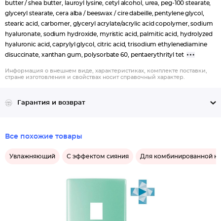
butter / shea butter, lauroyl lysine, cetyl alcohol, urea, peg-100 stearate,
glyceryl stearate, cera alba / beeswax / cire dabeille, pentylene glycol,
stearic acid, carbomer, glyceryl acrylate/acrylic acid copolymer, sodium
hyaluronate, sodium hydroxide, myristic acid, palmitic acid, hydrolyzed
hyaluronic acid, caprylyl glycol, citric acid, trisodium ethylenediamine
disuccinate, xanthan gum, polysorbate 60, pentaerythrityl tet
Информация о внешнем виде, характеристиках, комплекте поставки,
стране изготовления и свойствах носит справочный характер.
Гарантия и возврат
Все похожие товары
Увлажняющий
С эффектом сияния
Для комбинированной к