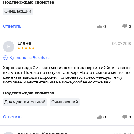
Подтверждаю свойства
Очищающий
Ответить
0
0
Елена
04.07.2018
Е
Куплено на Beloris.ru
Хорошая вода.Смывает макияж легко ,аллергии и Женя глаз не
вызывает. Похожа на воду от гарньер. Но эта немного мягче. по
цене -эта выходит дороже. Пользоваться рекомендую тем,у
кого очень чувствительны на кожа,особеннокожа век.
Подтверждаю свойства
Для чувствительной
Очищающий
Ответить
0
0