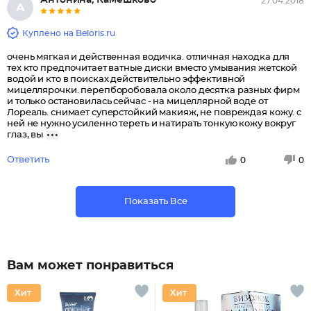
Антонина, Камешково
27.04.2018
А
Куплено на Beloris.ru
очень мягкая и действенная водичка. отличная находка для
тех кто предпочитает ватные диски вместо умывания жетской
водой и кто в поисках действительно эффективной
мицеллярочки. перепборобовала около десятка разных фирм
и только остановилась сейчас - на мицеллярной воде от
Лореаль. снимает суперстойкий макияж, не повреждая кожу. с
ней не нужно усиленно тереть и натирать тонкую кожу вокруг
глаз, вы
Ответить
0
0
Показать Все
Вам может понравиться