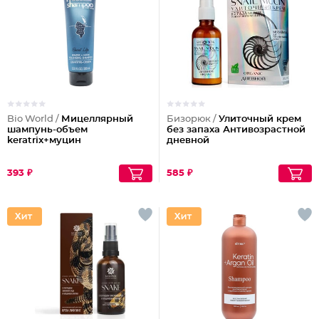
Bio World /
Мицеллярный
Бизорюк /
Улиточный крем
шампунь-объем
без запаха Антивозрастной
keratrix+муцин
дневной
393 ₽
585 ₽