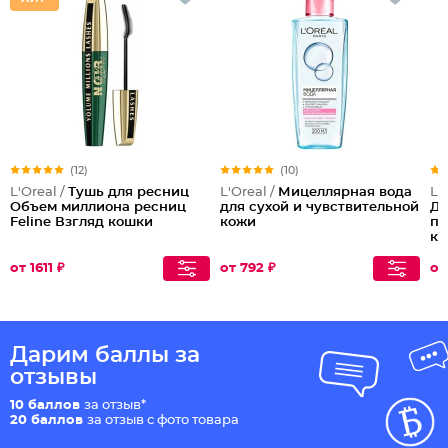
(12)
(10)
L'Oreal /
Тушь для ресниц
L'Oreal /
Мицеллярная вода
L'
Объем миллиона ресниц
для сухой и чувствительной
Дл
Feline Взгляд кошки
кожи
по
ке
от 1611 ₽
от 792 ₽
от
Дарим баллы за
отзывы
10 баллов
за отзыв*
20 баллов
за отзыв с фото товара