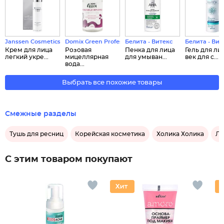
Janssen Cosmetics
Domix Green Professional
Белита - Витекс
Белита - Вит
Крем для лица
Розовая
Пенка для лица
Гель для ли
легкий укре...
мицеллярная
для умыван...
век для с...
вода...
Выбрать все похожие товары
Смежные разделы
Тушь для ресниц
Корейская косметика
Холика Холика
Ло
С этим товаром покупают