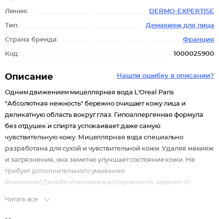
Линия:
DERMO-EXPERTISE
Тип:
Демакияж для лица
Страна бренда:
Франция
Код:
1000025900
Описание
Нашли ошибку в описании?
Одним движением мицеллярная вода L'Oreal Paris
"Абсолютная нежность" бережно очищает кожу лица и
деликатную область вокруг глаз. Гипоаллергенная формула
без отдушек и спирта успокаивает даже самую
чувствительную кожу. Мицеллярная вода специально
разработана для сухой и чувствительной кожи. Удаляя макияж
и загрязнения, она заметно улучшает состояние кожи. Не
требует дополнительного умывания.
Внимание! Дизайн упаковки в ассортименте, зависит от
наличия на складе.
Читать все