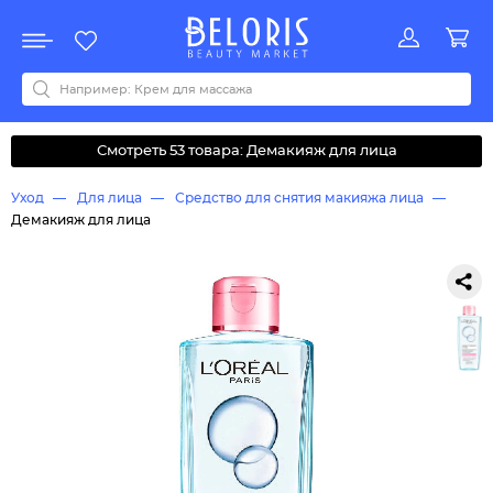
Распродажа
Акции
Новинки
Хит продаж
Все бренды
0-9
A
B
C
D
E
F
G
H
I
J
K
L
M
N
O
P
Q
R
S
T
U
V
W
Y
Z
А
Б
В
Д
З
И
М
О
К
Л
Н
П
Р
С
Т
У
Ф
Ч
Смотреть 53 товара: Демакияж для лица
Уход
Для лица
Средство для снятия макияжа лица
Демакияж для лица