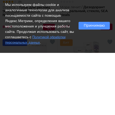
(9)
Мы используем файлы cookie и
Море лечит /
Дезодорант
DIVAGE /
Тушь для ресниц
аналогичные технологии для анализа
минеральный, стекло, SEA
90x60x90 Longlashes
посещаемости сайта с помощью
Heals
№7501
Яндекс.Метрики, определения вашего
Принимаю
местоположения и улучшения работы
447 ₽
548 ₽
сайта. Продолжая использовать сайт, вы
соглашаетесь с
Политикой обработки
.
персональных данных
Рекомендуем
(3)
Белита - Витекс /
Крем для
Dilis /
Туалетная вода
лица Ночной отбеливающий
Odyssey
ламеллярный Skin White
Белоснежная Кожа
420 ₽
1960 ₽