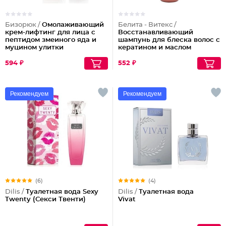
Бизорюк /
Омолаживающий
Белита - Витекс /
крем-лифтинг для лица с
Восстанавливающий
пептидом змеиного яда и
шампунь для блеска волос с
муцином улитки
кератином и маслом
арганы
594 ₽
552 ₽
Рекомендуем
Рекомендуем
(6)
(4)
Dilis /
Туалетная вода Sexy
Dilis /
Туалетная вода
Twenty (Секси Твенти)
Vivat