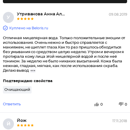
Утриванова Анна Альбертовна
09.08.2019
У
Куплено на Beloris.ru
Отличная мицелярная вода. Только положительные эмоции от
использования. Очень нежно и быстро справляется с
макияжем, не щиплет глаза.Как то раз пришлось обходиться
без умывания со средством целую неделю. Утром и вечером я
протирала кожу лица этой мицелярной водой и после неё
тоником. За неделю не было никаких высыпаний. Кожа была
нежная, гладкая, мягкая, как после использования скраба.
Делаю вывод
Подтверждаю свойства
Очищающий
Ответить
0
0
Йож
17.11.2018
Й