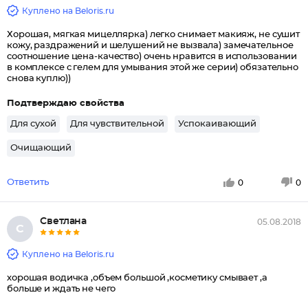
Куплено на Beloris.ru
Хорошая, мягкая мицеллярка) легко снимает макияж, не сушит
кожу, раздражений и шелушений не вызвала) замечательное
соотношение цена-качество) очень нравится в использовании
в комплексе с гелем для умывания этой же серии) обязательно
снова куплю))
Подтверждаю свойства
Для сухой
Для чувствительной
Успокаивающий
Очищающий
Ответить
0
0
Светлана
05.08.2018
С
Куплено на Beloris.ru
хорошая водичка ,объем большой ,косметику смывает ,а
больше и ждать не чего