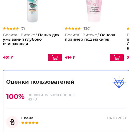
(7)
(330)
Белита - Витекс /
Пенка для
Белита - Витекс /
Основа-
Бе
умывания глубоко
праймер под макияж
пи
очищающая
От
ве
пя
451 ₽
414 ₽
33
Оценки пользователей
положительных оценок
100%
из 10
Елена
04.07.2018