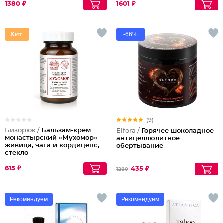
1380 ₽
1601 ₽
-66%
(9)
Бизорюк /
Бальзам-крем
Elfora /
Горячее шоколадное
монастырский «Мухомор»
антицеллюлитное
живица, чага и кордицепс,
обертывание
стекло
615 ₽
435 ₽
1280
Рекомендуем
Рекомендуем