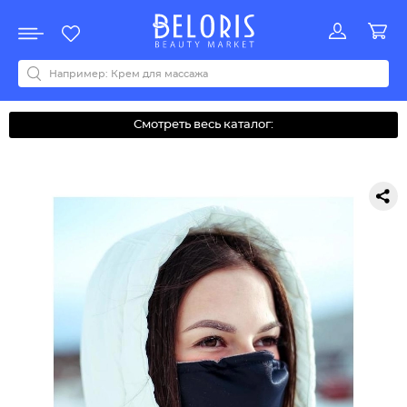
Распродажа
Акции
Новинки
Хит продаж
Все бренды
0-9
A
B
C
D
E
F
G
H
I
J
K
L
M
N
O
P
Q
R
S
T
U
V
W
Y
Z
А
Б
В
Д
З
И
М
О
К
Л
Н
П
Р
С
Т
У
Ф
Ч
Смотреть весь каталог: