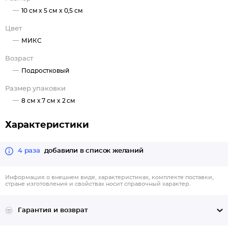
10 см x 5 см x 0,5 см
Цвет
МИКС
Возраст
Подростковый
Размер упаковки
8 см x 7 см x 2 см
Характеристики
4 раза
добавили в список желаний
Информация о внешнем виде, характеристиках, комплекте поставки,
стране изготовления и свойствах носит справочный характер.
Гарантия и возврат