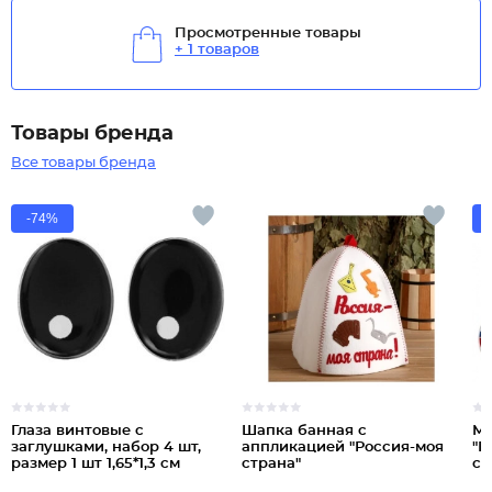
Просмотренные товары
+ 1 товаров
Товары бренда
Все товары бренда
-74%
Глаза винтовые с
Шапка банная с
Ме
заглушками, набор 4 шт,
аппликацией "Россия-моя
"Г
размер 1 шт 1,65*1,3 см
страна"
се