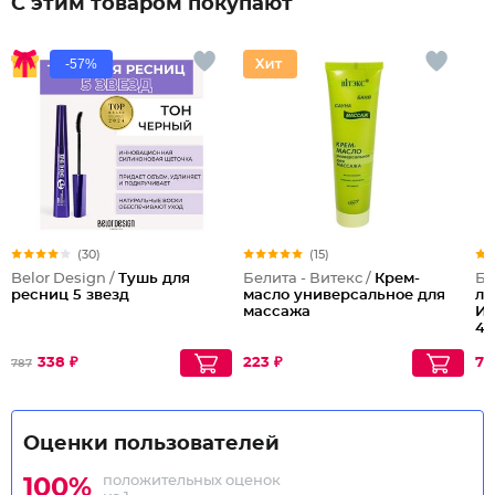
С этим товаром покупают
-57%
(30)
(15)
Belor Design /
Тушь для
Белита - Витекс /
Крем-
Бе
ресниц 5 звезд
масло универсальное для
ли
массажа
Ин
40
338 ₽
223 ₽
75
787
Оценки пользователей
положительных оценок
100%