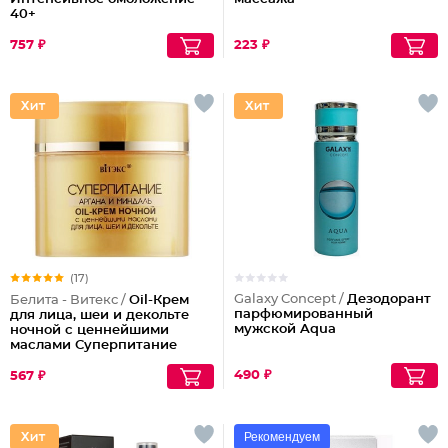
40+
757 ₽
223 ₽
(17)
Galaxy Concept /
Дезодорант
Белита - Витекс /
Oil-Крем
парфюмированный
для лица, шеи и декольте
мужской Aqua
ночной с ценнейшими
маслами Суперпитание
Аргана и миндаль
490 ₽
567 ₽
Рекомендуем