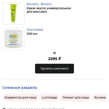
Белита - Витекс
Крем-масло универсальное
для массажа
Альганика
500 мл
=
2295 ₽
Купить комплект
Смежные разделы
Корректор для лица
LuxVisage
Пилинг для лица
Холика Х