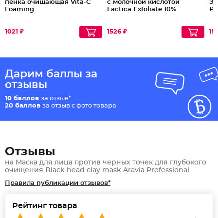
пенка очищающая Vita-C
с молочной кислотой
Эн
Foaming
Lactica Exfoliate 10%
Pa
1021 ₽
1526 ₽
15
Дарим баллы за
отзывы
10 баллов
за отзыв*
20 баллов
за отзыв с фото товара
Отзывы
на Маска для лица против черных точек для глубокого
очищения Black head clay mask Aravia Professional
Правила публикации отзывов*
Рейтинг товара