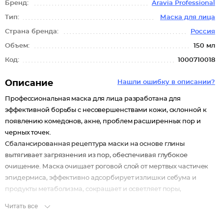
Бренд:
Aravia Professional
Тип:
Маска для лица
Страна бренда:
Россия
Объем:
150 мл
Код:
1000710018
Описание
Нашли ошибку в описании?
Профессиональная маска для лица разработана для
эффективной борьбы с несовершенствами кожи, склонной к
появлению комедонов, акне, проблем расширенных пор и
черных точек.
Сбалансированная рецептура маски на основе глины
вытягивает загрязнения из пор, обеспечивая глубокое
очищение. Маска очищает роговой слой от мертвых частичек
эпидермиса, эффективно адсорбирует излишки себума и
продукты метаболизма, сокращает и осветляет поры,
уменьшает количество комедонов и воспалительных
Читать все
элементов. Благодаря синергии активных компонентов маска