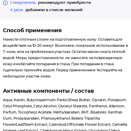
1 покупатель
рекомендуют приобрести
4 раза
добавили в список желаний
Способ применения
Нанести плотным слоем на подготовленную кожу. Оставить для
воздействия на 10-20 минут. Возможно локальное использование в
Т-зоне, или на проблемных участках. Остатки маски смыть теплой
водой. Меры предосторожности: не наносите на поврежденную
кожу и избегайте попадания в глаза. При попадании в глаза
тщательно промойте водой. Перед применением тестируйте на
небольшом участке кожи.
Активные компоненты / состав
Aqua, Kaolin, Butyrospermum Parkii (Shea) Butter, Glycerin, Potassium
Cetyl Phosphate, Cetyl Alcohol, Glyceryl Stearate, Panthenol, Allantoin,
Parfum, Tocopheryl Acetate, Methylparaben, BHT, Bisabolol, Xanthan
Gum, Propylparaben, Phenoxyethanol, Bidens Tripartita
Flower/Leaf/Stem Extract, Calendula Officinalis Flower Extract, Camellia
Sinensis Leaf Extract, Chelidonium Majus Extract, Glycyrrhiza Glabra