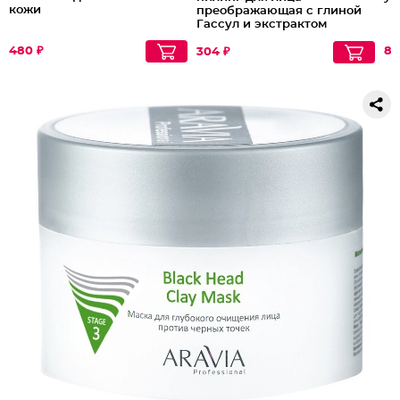
кожи
преображающая с глиной
Гассул и экстрактом
моринги Магия
480 ₽
Марокко
85
304 ₽