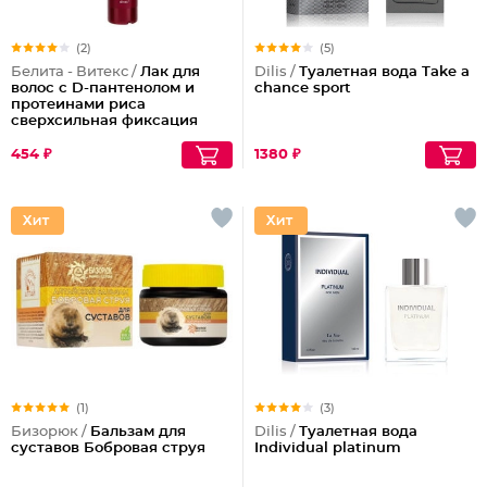
(2)
(5)
Белита - Витекс /
Лак для
Dilis /
Туалетная вода Take a
волос с D-пантенолом и
chance sport
протеинами риса
сверхсильная фиксация
объем Maxi, 215 мл
454 ₽
1380 ₽
(1)
(3)
Бизорюк /
Бальзам для
Dilis /
Туалетная вода
суставов Бобровая струя
Individual platinum