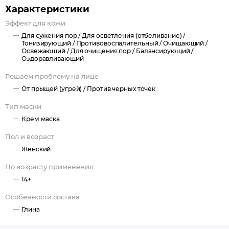
обладает тонизирующим, освежающим и осветляющим
Характеристики
действиями.
Эффект для кожи
Назначение: интенсивный уход, проведение
Для сужения пор /
Для осветления (отбеливание) /
поросуживающих процедур, программы детоксикации кожи.
Тонизирующий /
Противовоспалительный /
Очищающий /
Рекомендации для использования:
Освежающий /
Для очищения пор /
Балансирующий /
Оздоравливающий
Профессиональный уход: завершение интенсивного ухода и
в качестве самостоятельной процедуры.
Решаем проблему на лице
Домашний уход: рекомендуется к применению в домашнем
От прыщей (угрей) /
Против черных точек
межкурсовом уходе 1-2 раза в неделю для жирной кожи по
Тип маски
назначению косметолога.
Крем маска
Пол и возраст
Женский
По возрасту применения
14+
Особенности состава
Глина