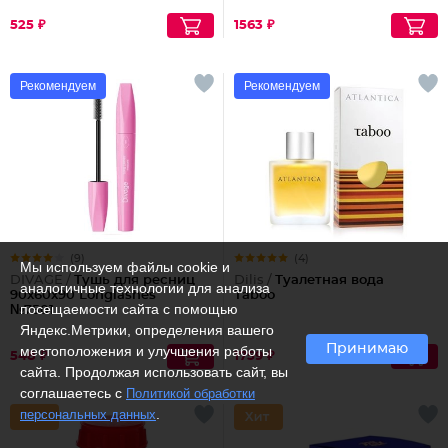
525 ₽
1563 ₽
Рекомендуем
Рекомендуем
(9)
(4)
Мы используем файлы cookie и
DIVAGE /
Тушь для ресниц
Dilis /
Туалетная вода
аналогичные технологии для анализа
90x60x90 Longlashes
Taboo
посещаемости сайта с помощью
№7501
Яндекс.Метрики, определения вашего
Принимаю
местоположения и улучшения работы
548 ₽
1759 ₽
сайта. Продолжая использовать сайт, вы
соглашаетесь с
Политикой обработки
.
персональных данных