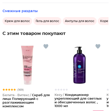
Смежные разделы
Крем для волос
Гель для волос
Ампулы для волос
Корей
С этим товаром покупают
(169)
Kezy /
Кондиционер
Ke
Белита - Витекс /
Скраб для
укрепляющий для светлых
ук
лица Полирующий c
и обесцвеченных волос ,
и 
разглаживающим
1000 мл
10
комплексом