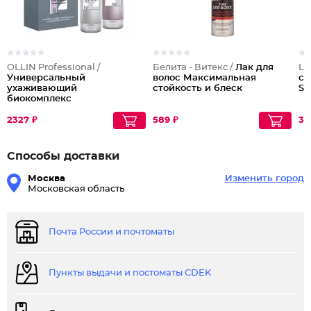
OLLIN Professional /
Белита - Витекс /
Лак для
L'
Универсальный
волос Максимальная
си
ухаживающий
стойкость и блеск
St
биокомплекс
2327 ₽
589 ₽
32
Способы доставки
Москва
Изменить город
Московская область
Почта России и почтоматы
Пункты выдачи и постоматы CDEK