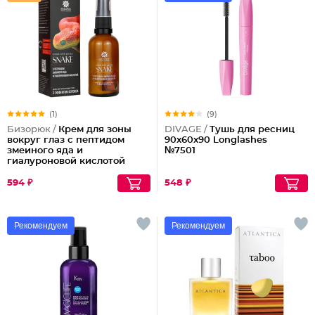
(1)
(9)
Бизорюк /
Крем для зоны
DIVAGE /
Тушь для ресниц
вокруг глаз с пептидом
90x60x90 Longlashes
змеиного яда и
№7501
гиалуроновой кислотой
594 ₽
548 ₽
Рекомендуем
Рекомендуем