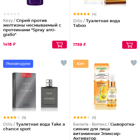
(4)
Kezy /
Спрей против
Dilis /
Туалетная вода
желтизны несмываемый с
Taboo
протеинами "Spray anti-
giallo"
1418 ₽
1759 ₽
Рекомендуем
(5)
(5)
Dilis /
Туалетная вода Take a
Белита - Витекс /
Сыворотка-
chance sport
сияние для лица
витаминная Эликсир-
Активатор