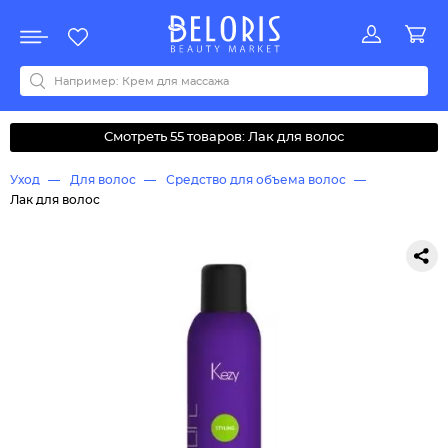
Распродажа
Акции
Новинки
Хит продаж
Все бренды
0-9
A
B
C
D
E
F
G
H
I
J
K
L
M
N
O
P
Q
R
S
T
U
V
W
Y
Z
А
Б
В
Д
З
И
М
О
К
Л
Н
П
Р
С
Т
У
Ф
Ч
Смотреть 55 товаров: Лак для волос
Уход
Для волос
Средство для объема волос
Лак для волос