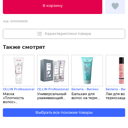
В корзину
Код:
1000061608
Характеристики товара
Также смотрят
OLLIN Professional
OLLIN Professional
Белита - Витекс
Белита - Вит
Маска
Универсальный
Бальзам для
Лак для вол
«Плотность
ухаживающий...
волос на терм...
термозащи..
волос»...
Выбрать все похожие товары