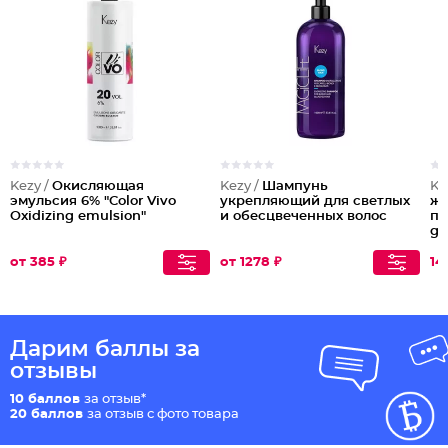
Kezy /
Окисляющая
Kezy /
Шампунь
Ke
эмульсия 6% "Color Vivo
укрепляющий для светлых
же
Oxidizing emulsion"
и обесцвеченных волос
пр
gia
от 385 ₽
от 1278 ₽
14
Дарим баллы за
отзывы
10 баллов
за отзыв*
20 баллов
за отзыв с фото товара