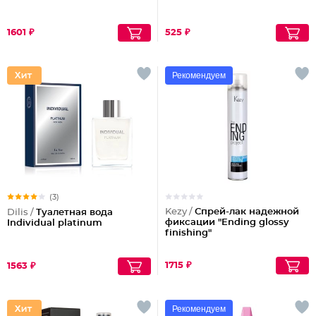
1601 ₽
525 ₽
Рекомендуем
(3)
Kezy /
Спрей-лак надежной
Dilis /
Туалетная вода
фиксации "Ending glossy
Individual platinum
finishing"
1715 ₽
1563 ₽
Рекомендуем