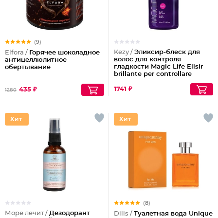
(9)
Kezy /
Эликсир-блеск для
Elfora /
Горячее шоколадное
волос для контроля
антицеллюлитное
гладкости Magic Life Elisir
обертывание
brillante per controllare
1741 ₽
435 ₽
1280
(8)
Море лечит /
Дезодорант
Dilis /
Туалетная вода Unique