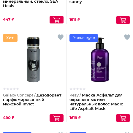
минеральный, стекло, SEA
sunny
Heals
447 ₽
1511 ₽
Рекомендуем
Galaxy Concept /
Дезодорант
Kezy /
Маска Асфальт для
парфюмированный
окрашенных или
мужской Invict
натуральных волос Magic
Life Asphalt Mask
490 ₽
1619 ₽