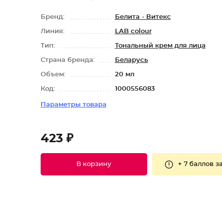
Бренд:
Белита - Витекс
Линия:
LAB colour
Тип:
Тональный крем для лица
Страна бренда:
Беларусь
Объем:
20 мл
Код:
1000556083
Параметры товара
423 ₽
+
7 баллов
за
В корзину