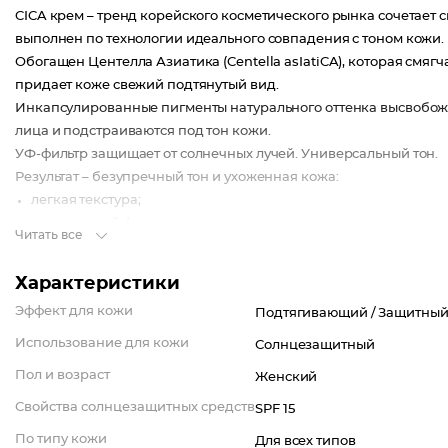
CICA крем – тренд корейского косметического рынка сочетает
выполнен по технологии идеального совпадения с тоном кожи.
Обогащен Центелла Азиатика (Centella asIatiCA), которая смяг
придает коже свежий подтянутый вид.
Инкапсулированные пигменты натурального оттенка высвобожд
лица и подстраиваются под тон кожи.
УФ-фильтр защищает от солнечных лучей. Универсальный тон.
Результат – безупречный тон и ухоженная кожа:
легкая текстура;
натуральный финиш;
Читать все
SPF 15.
Характеристики
Эффект для кожи
Подтягивающий /
Защитный
Использование для кожи
Солнцезащитный
Пол и возраст
Женский
Свойства солнцезащитных средств
SPF 15
По типу кожи
Для всех типов