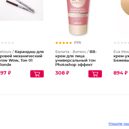
Каранда
(739)
elouis /
Карандаш для
Белита - Витекс /
ВВ-
Eva Mos
ровей механический
крем для лица
крем-ух
row Wow, Тон 01
универсальный тон
Бежев
londe
Photoshop эффект
Young Spf 15
97 ₽
308 ₽
894 ₽
Нашли ош