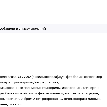
добавили в список желаний
еллюлоза, CI 77492 (оксиды железа), сульфат бария, сополимер
,глицерилтрикаприлат/капрат, силика,
низированные пальмовые глицериды, изододекан, глицерин,
ра, бегениловый спирт, феноксиэтанол, этилгексилглицерин,
омпозиция, 2-бром-2-нитропропан-1,3-диол, экстракт листьев
онен, линалол.