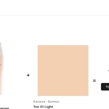
+
=
К
Белита - Витекс
Тон 01 Light
хидея