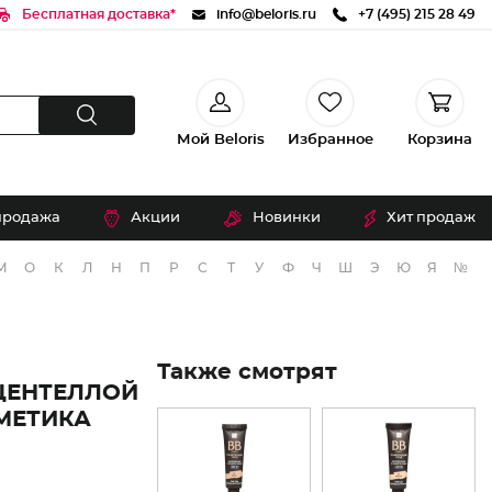
Бесплатная доставка*
info@beloris.ru
+7 (495) 215 28 49
Мой Beloris
Избранное
Корзина
продажа
Акции
Новинки
Хит продаж
М
О
К
Л
Н
П
Р
С
Т
У
Ф
Ч
Ш
Э
Ю
Я
№
Также смотрят
ЦЕНТЕЛЛОЙ
МЕТИКА