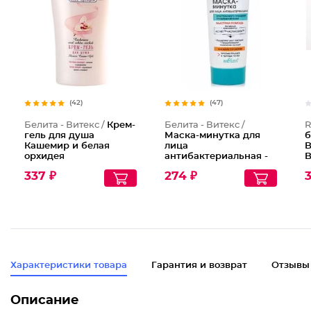
(42)
(47)
Белита - Витекс /
Крем-
Белита - Витекс /
R
гель для душа
Маска-минутка для
б
Кашемир и белая
лица
B
орхидея
антибактериальная -
B
глубокое очищение
337 ₽
274 ₽
3
Характеристики товара
Гарантия и возврат
Отзывы
Описание