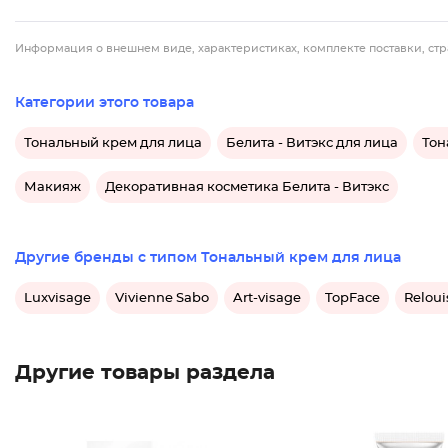
Информация о внешнем виде, характеристиках, комплекте поставки, стр
Категории этого товара
Тональный крем для лица
Белита - Витэкс для лица
Тон
Макияж
Декоративная косметика Белита - Витэкс
Другие бренды с типом Тональный крем для лица
Luxvisage
Vivienne Sabo
Art-visage
TopFace
Reloui
Другие товары раздела