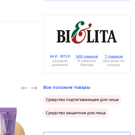
66 ₽ - 1872 ₽
1419 товаров
7 товаров
ценовой
В каталоге
Доступно по
диапазон
бренда
скидке
Все похожие товары
Средство подтягивающее для лица
Средство защитное для лица