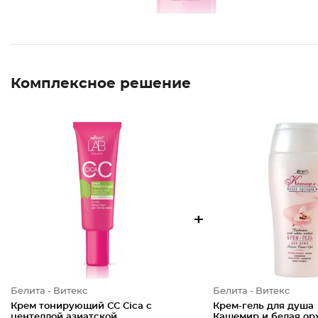
Комплексное решение
+
Белита - Витекс
Белита - Витекс
Крем тонирующий СС Cica с
Крем-гель для душа
центеллой азиатской
Кашемир и белая ор