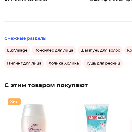
Смежные разделы
LuxVisage
Консилер для лица
Шампунь для волос
Ко
Пилинг для лица
Холика Холика
Тушь для ресниц
С этим товаром покупают