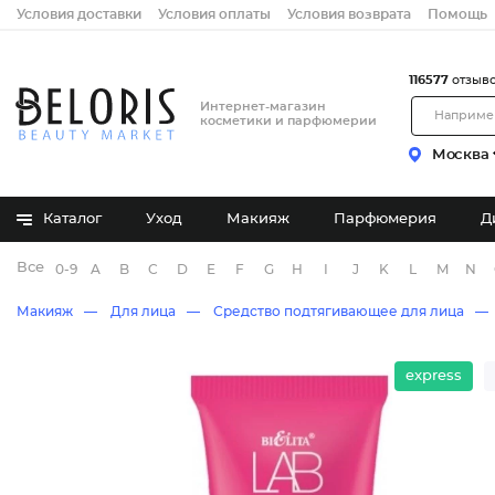
Условия доставки
Условия оплаты
Условия возврата
Помощь
116577
отзыв
Интернет-магазин
косметики и парфюмерии
Москва
Каталог
Уход
Макияж
Парфюмерия
Д
Все бренды
0-9
A
B
C
D
E
F
G
H
I
J
K
L
M
N
Макияж
Для лица
Средство подтягивающее для лица
express