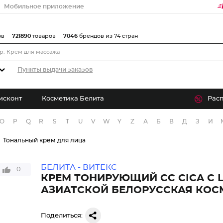
Мобильное приложение
ов
721890
товаров
7046
брендов из 74 стран
Пункты выдачи заказов
исконт
Косметика Белита
Рас
O
P
Q
R
S
T
U
V
W
Y
Z
А
Б
В
Д
З
И
Тональный крем для лица
БЕЛИТА - ВИТЕКС
0
КРЕМ ТОНИРУЮЩИЙ СС CICA С 
АЗИАТСКОЙ БЕЛОРУССКАЯ КОС
Поделиться: