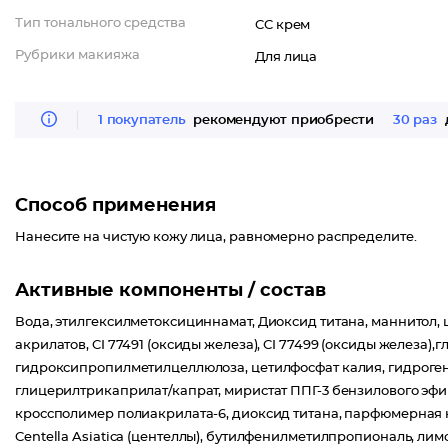
Тип тонального средства
CC крем
Рубрики макияжа
Для лица
1 покупатель
рекомендуют приобрести
30 раз
Способ применения
Нанесите на чистую кожу лица, равномерно распределите.
Активные компоненты / состав
Вода, этилгексилметоксициннамат, Диоксид титана, маннитол, ц
акрилатов, CI 77491 (оксиды железа), CI 77499 (оксиды железа)
гидроксипропилметилцеллюлоза, цетилфосфат калия, гидроге
глицерилтрикаприлат/капрат, миристат ППГ-3 бензилового эфи
кроссполимер полиакрилата-6, диоксид титана, парфюмерная к
Centella Asiatica (центеллы), бутилфенилметилпропиональ, лим