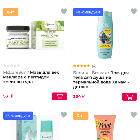
Рекомендуем
(4)
McLureSun /
Мазь для век
Белита - Витекс /
Гель для
маклюра с пептидом
тела для душа на
змеиного яда
термальной воде Хамам -
детокс
531 ₽
334 ₽
Рекомендуем