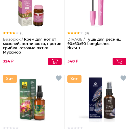
(1)
(9)
Бизорюк /
Крем для ног от
DIVAGE /
Тушь для ресниц
мозолей, потливости, против
90x60x90 Longlashes
грибка Розовые пятки
№7501
Мухомор
324 ₽
548 ₽