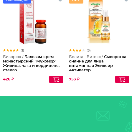
(1)
(5)
Бизорюк /
Бальзам-крем
Белита - Витекс /
Сыворотка-
монастырский "Мухомор"
сияние для лица
Живица, чага и кордицепс,
витаминная Эликсир-
стекло
Активатор
426 ₽
753 ₽