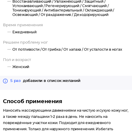
Восстанавливающий /
Увлажняющий /
Защитный /
свежести.
Успокаивающий /
Регенерирующий /
Смягчающий /
Эфирные масла розмарина и лаванды обладают сильным
Тонизирующий /
Антибактериальный /
Охлаждающий /
Освежающий /
От раздражения /
Дезодорирующий
противогрибковым и антисептическим действием,
заживляют кожу, способствуют ее восстановлению.
Время применения
Ежедневный
Прекрасно тонизирует, смягчает, увлажняет и успокаивает
раздражения на коже.
Решаем проблему ног
От потливости /
От грибка /
От запаха /
От усталости в ногах
Пол и возраст
Женский
5 раз
добавили в список желаний
Способ применения
Наносить массирующими движениями на чистую и сухую кожу ног,
а также между пальцами 1–2 раза в день. Не наносить на
повреждённые участки кожи. Подходит для ежедневного
применения. Только для наружного применения. Избегать