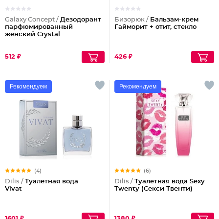
Galaxy Concept /
Дезодорант
Бизорюк /
Бальзам-крем
парфюмированный
Гайморит + отит, стекло
женский Crystal
512 ₽
426 ₽
Рекомендуем
Рекомендуем
(4)
(6)
Dilis /
Туалетная вода
Dilis /
Туалетная вода Sexy
Vivat
Twenty (Секси Твенти)
1601 ₽
1380 ₽