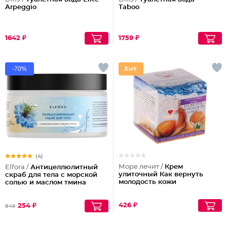
Arpeggio
Taboo
1642 ₽
1759 ₽
-70%
(4)
Море лечит /
Крем
Elfora /
Антицеллюлитный
улиточный Как вернуть
скраб для тела с морской
молодость кожи
солью и маслом тмина
426 ₽
254 ₽
849