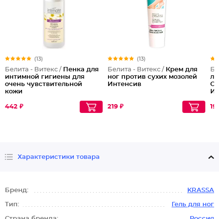
(13)
(13)
Белита - Витекс /
Пенка для
Белита - Витекс /
Крем для
Бе
интимной гигиены для
ног против сухих мозолей
ли
очень чувствительной
Интенсив
Ом
кожи
Ид
442 ₽
219 ₽
19
Характеристики товара
Бренд:
KRASSA
Тип:
Гель для ног
Страна бренда:
Россия