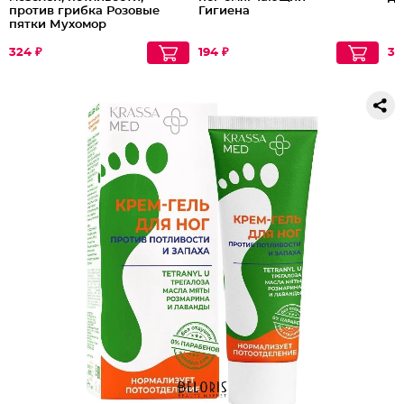
против грибка Розовые
Гигиена
пятки Мухомор
324 ₽
194 ₽
34