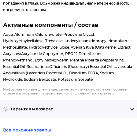
попадания в глаза. Возможна индивидуальная непереносимость
ингредиентов состава.
Активные компоненты / состав
Aqua, Aluminum Chlorohydrate, Propylene Glycol,
Hydroxyethylcellulose, Trehalose, Undecylenamidopropyltrimonium
Methosulfate, Hydroxyethylcellulose, Avena Sativa (Oat) Kernel Extract,
Acrylates/Acrylamide Copolymer, PEG-12 Dimethicone,
Phenoxyethanol, Ethylhexylglycerin, Mentha Piperita (Peppermint)
Essential Oil, Rosmarinus Officinalis (Rosemary) Essential Oil, Lavandula
Angustifolia (Lavender) Essential Oil, Disodium EDTA, Sodium
Hydroxide, Sodium Benzoate, Potassium Sorbate.
Информация о внешнем виде, характеристиках, комплекте поставки,
стране изготовления и свойствах носит справочный характер.
Гарантия и возврат
Все похожие товары