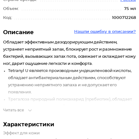
Объем:
75 мл
Код:
1000712268
Описание
Нашли ошибку в описании?
Обладает эффективным дезодорирующим действием,
устраняет неприятный запах, блокирует рост и размножение
бактерий, вызывающих запах пота, освежает и охлаждает кожу
ног, дарит ощущение легкости и комфорта.
Tetranyl U является производным ундециленовой кислоты,
обладает антибактериальным действием, способствуют
устранению неприятного запаха и не допускает его
появления.
Трегалоза природный полисахарид (пребиотик), обладает
высокими защитными свойствами, останавливает рост
Читать все
патогенных микроорганизмов, эффективно увлажняет и
устраняет неприятный запах.
Характеристики
Эфирное масло мяты увлажняет, охлаждает и активно
Эффект для кожи
тонизирует кожу, снимает усталость и дарит ощущение