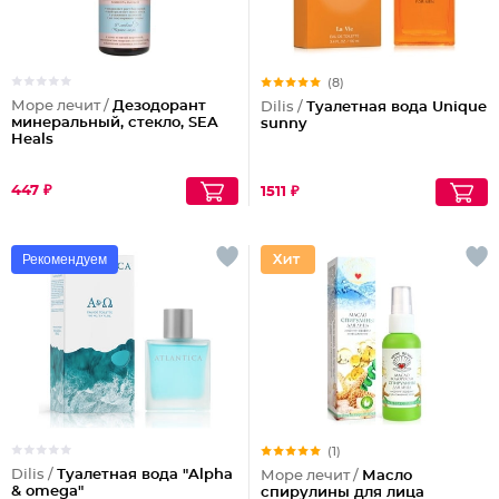
(8)
Море лечит /
Дезодорант
Dilis /
Туалетная вода Unique
минеральный, стекло, SEA
sunny
Heals
447 ₽
1511 ₽
Рекомендуем
(1)
Dilis /
Туалетная вода "Alpha
Море лечит /
Масло
& omega"
спирулины для лица