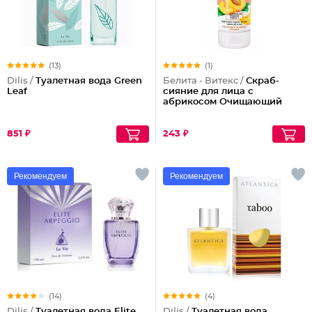
(13)
(1)
Dilis /
Туалетная вода Green
Белита - Витекс /
Скраб-
Leaf
сияние для лица с
абрикосом Очищающий
851 ₽
243 ₽
Рекомендуем
Рекомендуем
(14)
(4)
Dilis /
Туалетная вода Elite
Dilis /
Туалетная вода