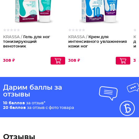
KRASSA /
Гель для ног
KRASSA /
Крем для
KR
тонизирующий
интенсивного увлажнения
дл
венотоник
кожи ног
и 
308 ₽
308 ₽
30
Дарим баллы за
отзывы
10 баллов
за отзыв*
20 баллов
за отзыв с фото товара
Отзывы