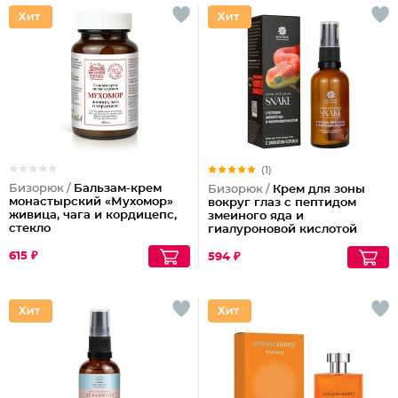
(1)
Бизорюк /
Бальзам-крем
Бизорюк /
Крем для зоны
монастырский «Мухомор»
вокруг глаз с пептидом
живица, чага и кордицепс,
змеиного яда и
стекло
гиалуроновой кислотой
615 ₽
594 ₽