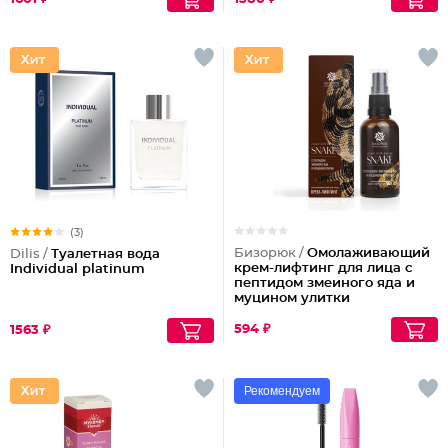
(3)
Бизорюк /
Омолаживающий
Dilis /
Туалетная вода
крем-лифтинг для лица с
Individual platinum
пептидом змеиного яда и
муцином улитки
594 ₽
1563 ₽
Рекомендуем