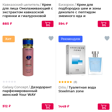
Кавказский целитель /
Крем
Бизорюк /
Крем для
для лица Омолаживающий с
подбородка шеи и зоны
экстрактом кавказской
декольте с пептидом
горянки и гиалуроновой
змеиного яда и
кислотой
антиоксидантами
885 ₽
594 ₽
Рекомендуем
(8)
Galaxy Concept /
Дезодорант
Dilis /
Туалетная вода
парфюмированный
Steelman zone
женский Your WAY
512 ₽
1449 ₽