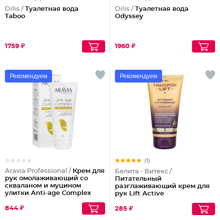
Dilis /
Туалетная вода
Dilis /
Туалетная вода
Taboo
Odyssey
1759 ₽
1960 ₽
Рекомендуем
Рекомендуем
(1)
Aravia Professional /
Крем для
Белита - Витекс /
рук омолаживающий со
Питательный
скваланом и муцином
разглаживающий крем для
улитки Anti-age Complex
рук Lift Active
Cream
844 ₽
285 ₽