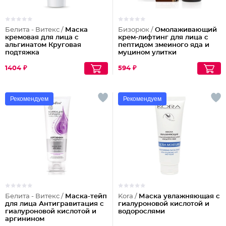
Белита - Витекс /
Маска
Бизорюк /
Омолаживающий
кремовая для лица с
крем-лифтинг для лица с
альгинатом Круговая
пептидом змеиного яда и
подтяжка
муцином улитки
Propremium.peptides+
1404 ₽
594 ₽
Рекомендуем
Рекомендуем
Белита - Витекс /
Маска-тейп
Kora /
Маска увлажняющая с
для лица Антигравитация с
гиалуроновой кислотой и
гиалуроновой кислотой и
водорослями
аргинином