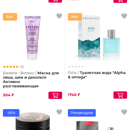
(1)
Dilis /
Туалетная вода "Alpha
Белита - Витекс /
Маска для
& omega"
лица, шеи и декольте
Активно
разглаживающая
1740 ₽
304 ₽
-66%
Рекомендуем