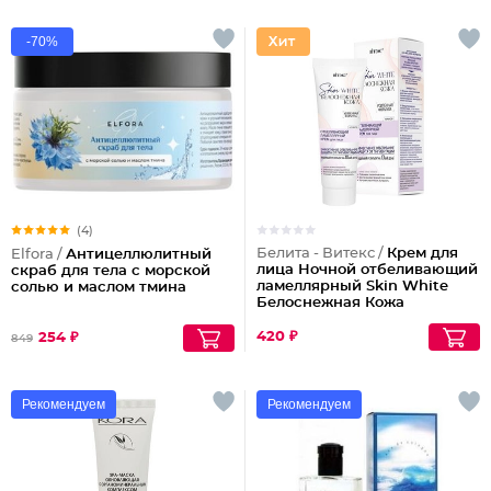
-70%
(4)
Белита - Витекс /
Крем для
Elfora /
Антицеллюлитный
лица Ночной отбеливающий
скраб для тела с морской
ламеллярный Skin White
солью и маслом тмина
Белоснежная Кожа
420 ₽
254 ₽
849
Рекомендуем
Рекомендуем