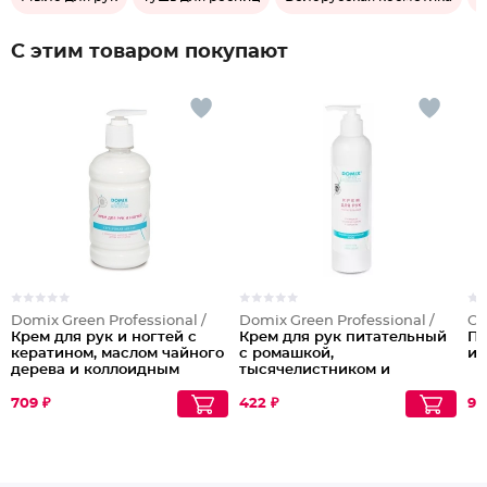
С этим товаром покупают
Domix Green Professional /
Domix Green Professional /
OL
Крем для рук и ногтей с
Крем для рук питательный
Пи
кератином, маслом чайного
с ромашкой,
и 
дерева и коллоидным
тысячелистником и
серебром, 500 мл
коллоидным серебром, 250
мл
709 ₽
422 ₽
92