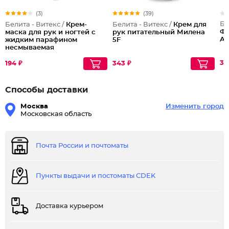
(3)
(39)
Би
Белита - Витекс /
Крем-
Белита - Витекс /
Крем для
Фе
маска для рук и ногтей с
рук питательный Милена
A
жидким парафином
5F
несмываемая
38
194 ₽
343 ₽
Способы доставки
Москва
Изменить город
Московская область
Почта России и почтоматы
Пункты выдачи и постоматы CDEK
Доставка курьером