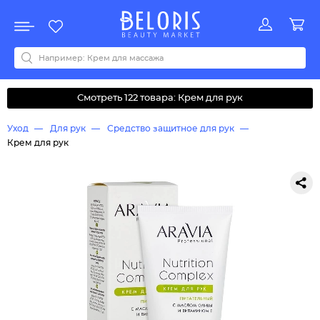
Распродажа
Акции
Новинки
Хит продаж
Все бренды
0-9
A
B
C
D
E
F
G
H
I
J
K
L
M
N
O
P
Q
R
S
T
U
V
W
Y
Z
А
Б
В
Д
З
И
М
О
К
Л
Н
П
Р
С
Т
У
Ф
Ч
Смотреть 122 товара: Крем для рук
Уход
Для рук
Средство защитное для рук
Крем для рук