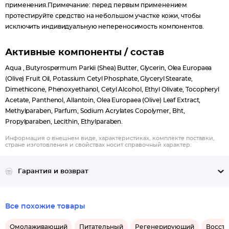
применения.Примечание: перед первым применением
протестируйте средство на небольшом участке кожи, чтобы
исключить индивидуальную непереносимость компонентов.
Активные компоненты / состав
Aqua , Butyrospermum Parkii (Shea) Butter, Glycerin, Olea Europaea
(Olive) Fruit Oil, Potassium Cetyl Phosphate, Glyceryl Stearate,
Dimethicone, Phenoxyethanol, Cetyl Alcohol, Ethyl Olivate, Tocopheryl
Acetate, Panthenol, Allantoin, Olea Europaea (Olive) Leaf Extract,
Methylparaben, Parfum, Sodium Acrylates Copolymer, Bht,
Propylparaben, Lecithin, Ethylparaben.
Информация о внешнем виде, характеристиках, комплекте поставки,
стране изготовления и свойствах носит справочный характер.
Гарантия и возврат
Все похожие товары
Омолаживающий
Питательный
Регенерирующий
Восст