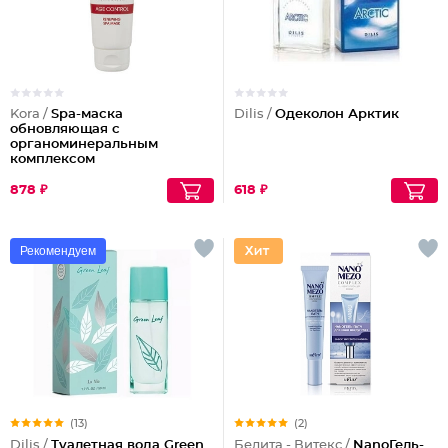
Kora /
Spa-маска
Dilis /
Одеколон Арктик
обновляющая с
органоминеральным
комплексом
878 ₽
618 ₽
Рекомендуем
(13)
(2)
Dilis /
Туалетная вода Green
Белита - Витекс /
NanoГель-