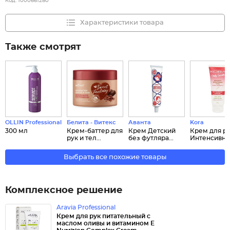
Код:
1000661280
Характеристики товара
Также смотрят
OLLIN Professional
Белита - Витекс
Аванта
Kora
300 мл
Крем-баттер для
Крем Детский
Крем для р
рук и тел...
без футляра...
Интенсивный
Выбрать все похожие товары
Комплексное решение
Aravia Professional
Крем для рук питательный с
маслом оливы и витамином Е