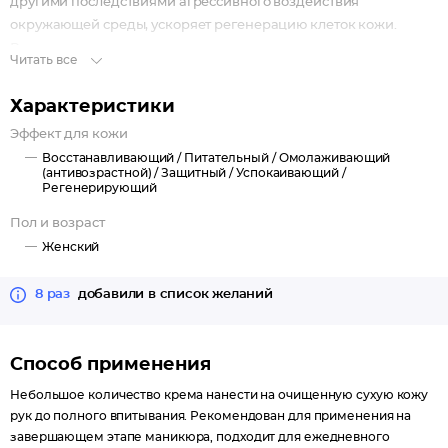
другими последствиями агрессивного воздействия
окружающей среды, ускоряет регенерацию клеток кожи.
Регулярное применение крема помогает поддерживать
Читать все
здоровый вид кожи рук надолго.
Назначение: для профессионального применения и для
Характеристики
домашнего ухода.
Эффект для кожи
Восстанавливающий /
Питательный /
Омолаживающий
(антивозрастной) /
Защитный /
Успокаивающий /
Регенерирующий
Пол и возраст
Женский
8 раз
добавили в список желаний
Способ применения
Небольшое количество крема нанести на очищенную сухую кожу
рук до полного впитывания. Рекомендован для применения на
завершающем этапе маникюра, подходит для ежедневного