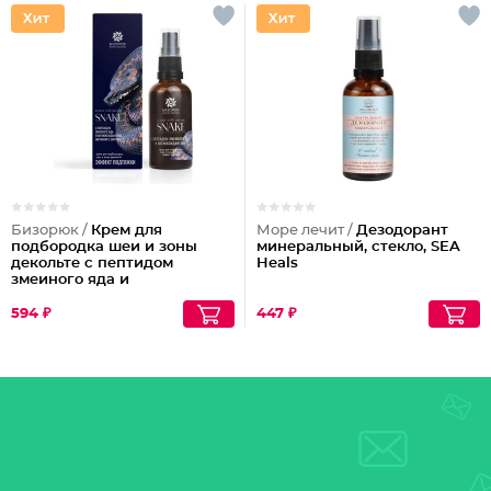
Бизорюк /
Крем для
Море лечит /
Дезодорант
подбородка шеи и зоны
минеральный, стекло, SEA
декольте с пептидом
Heals
змеиного яда и
антиоксидантами
594 ₽
447 ₽