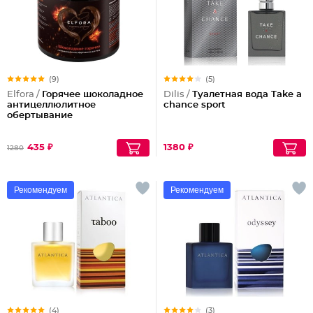
(9)
(5)
Elfora /
Горячее шоколадное
Dilis /
Туалетная вода Take a
антицеллюлитное
chance sport
обертывание
435 ₽
1380 ₽
1280
Рекомендуем
Рекомендуем
(4)
(3)