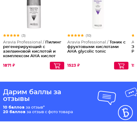
(3)
(10)
Aravia Professional /
Пилинг
Aravia Professional /
Тоник с
Ar
регенерирующий с
фруктовыми кислотами
Эн
азелаиновой кислотой и
AHA glycolic tonic
Pa
комплексом АНА кислот
1871 ₽
1523 ₽
15
Дарим баллы за
отзывы
10 баллов
за отзыв*
20 баллов
за отзыв с фото товара