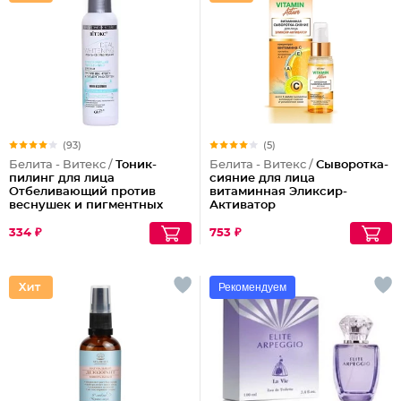
(93)
(5)
Белита - Витекс /
Тоник-
Белита - Витекс /
Сыворотка-
пилинг для лица
сияние для лица
Отбеливающий против
витаминная Эликсир-
веснушек и пигментных
Активатор
пятен
334 ₽
753 ₽
Рекомендуем