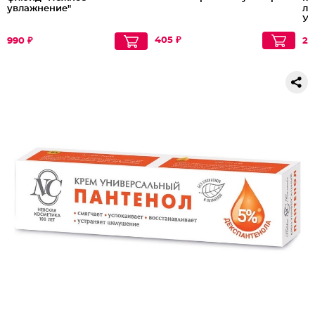
увлажнение"
ло
Ул
405 ₽
990 ₽
24