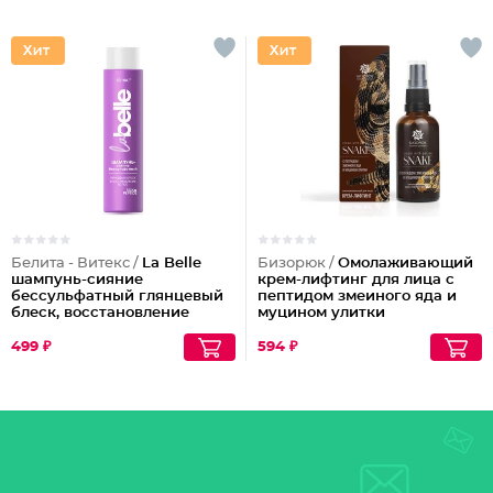
Белита - Витекс /
La Belle
Бизорюк /
Омолаживающий
шампунь-сияние
крем-лифтинг для лица с
бессульфатный глянцевый
пептидом змеиного яда и
блеск, восстановление
муцином улитки
волос шелк+пептиды
499 ₽
594 ₽