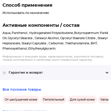
Способ применения
Использовать по назначению.
Активные компоненты / состав
Aqua, Panthenol , Hydrogenated Polyisobutene, Butyrospermum Parkii
Oil, Glyceryl Stearate , Cetearyl Аlcohol, Glyceryl Stearate Citrate , Stearyl
Heptanoate, Stearyl Caprylate , Carbomer, Тriethanolamine, BHT,
Phenoxyethanol, Ethylhexylglycerin.
Информация о внешнем виде, характеристиках, комплекте поставки,
стране изготовления и свойствах носит справочный характер.
Гарантия и возврат
Все похожие товары
От шелушения кожи
Питательный
Для сухой кожи
Увлаж