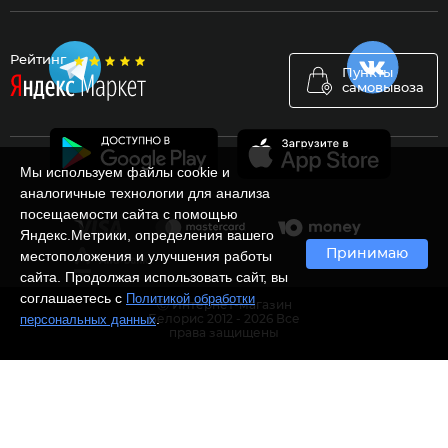
Рейтинг
Пункты
самовывоза
Мы используем файлы cookie и
аналогичные технологии для анализа
посещаемости сайта с помощью
Яндекс.Метрики, определения вашего
Принимаю
местоположения и улучшения работы
сайта. Продолжая использовать сайт, вы
соглашаетесь с
Политикой обработки
Ⓒ Интернет-магазин
.
персональных данных
Белорис 2012 - 2026 Все
права защищены