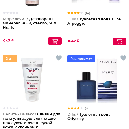
(14)
Море лечит /
Дезодорант
Dilis /
Туалетная вода Elite
минеральный, стекло, SEA
Arpeggio
Heals
447 ₽
1642 ₽
Рекомендуем
(3)
Белита - Витекс /
Сливки для
Dilis /
Туалетная вода
тела ультраувлажняющие
Odyssey
для сухой и очень сухой
кожи, склонной к