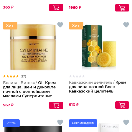
шелушениям Pharmacos
Panthenol Urea
365 ₽
1960 ₽
(17)
Кавказский целитель /
Крем
Белита - Витекс /
Oil-Крем
для лица ночной Воск
для лица, шеи и декольте
Кавказский целитель
ночной с ценнейшими
маслами Суперпитание
Аргана и миндаль
513 ₽
567 ₽
-55%
Рекомендуем