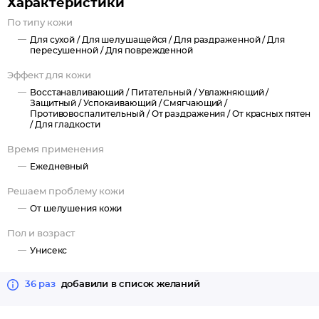
Характеристики
По типу кожи
Для сухой /
Для шелушащейся /
Для раздраженной /
Для
пересушенной /
Для поврежденной
Эффект для кожи
Восстанавливающий /
Питательный /
Увлажняющий /
Защитный /
Успокаивающий /
Смягчающий /
Противовоспалительный /
От раздражения /
От красных пятен
/
Для гладкости
Время применения
Ежедневный
Решаем проблему кожи
От шелушения кожи
Пол и возраст
Унисекс
36 раз
добавили в список желаний