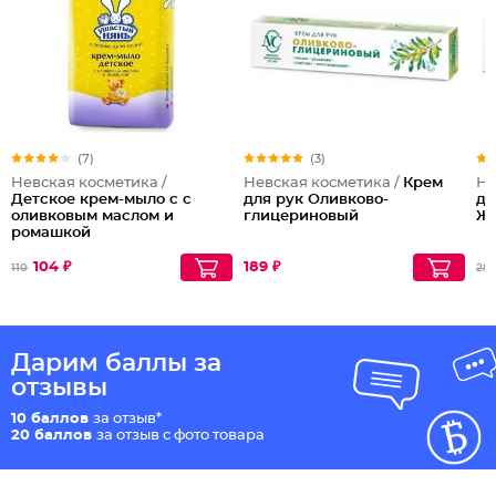
(7)
(3)
Невская косметика /
Невская косметика /
Крем
Не
Детское крем-мыло с с
для рук Оливково-
дл
оливковым маслом и
глицериновый
Ж
ромашкой
104 ₽
189 ₽
110
28
Дарим баллы за
отзывы
10 баллов
за отзыв*
20 баллов
за отзыв с фото товара