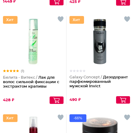
1449 ₽
425 ₽
(1)
Galaxy Concept /
Дезодорант
Белита - Витекс /
Лак для
парфюмированный
волос сильной фиксации с
мужской Invict
экстрактом крапивы
490 ₽
428 ₽
-66%