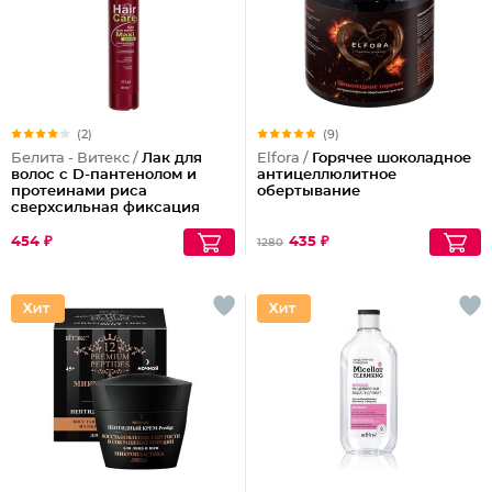
(2)
(9)
Белита - Витекс /
Лак для
Elfora /
Горячее шоколадное
волос с D-пантенолом и
антицеллюлитное
протеинами риса
обертывание
сверхсильная фиксация
объем Maxi, 215 мл
454 ₽
435 ₽
1280