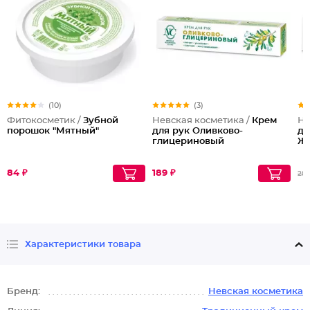
(10)
(3)
Фитокосметик /
Зубной
Невская косметика /
Крем
Не
порошок "Мятный"
для рук Оливково-
дл
глицериновый
Ж
84 ₽
189 ₽
28
Характеристики товара
Бренд:
Невская косметика