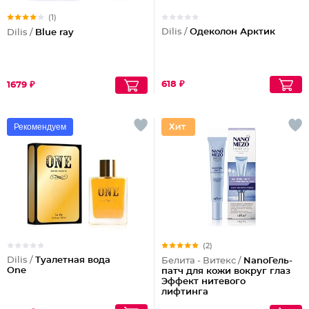
(1)
Dilis /
Одеколон Арктик
Dilis /
Blue ray
618 ₽
1679 ₽
Рекомендуем
(2)
Dilis /
Туалетная вода
Белита - Витекс /
NanoГель-
One
патч для кожи вокруг глаз
Эффект нитевого
лифтинга