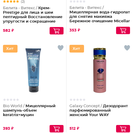
(2)
Белита - Витекс /
Белита - Витекс /
Крем-
Мицеллярная вода-гидролат
Prestige для лица и шеи
для снятия макияжа
пептидный Восстановление
Бережное очищение Micellar
упругости и сокращение
Cleansing
морщин (ночной)
353 ₽
582 ₽
Bio World /
Мицеллярный
Galaxy Concept /
Дезодорант
шампунь-объем
парфюмированный
keratrix+муцин
женский Your WAY
393 ₽
512 ₽