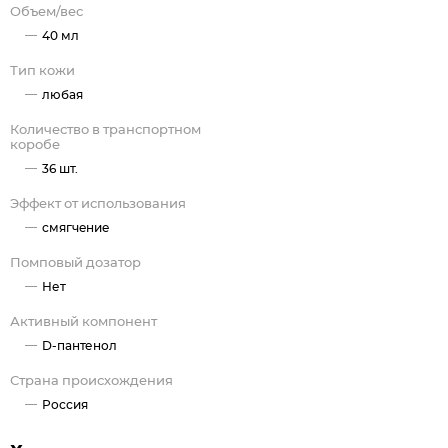
Д-пантенол (провитамин В5) обладает
Объем/вес
противовоспалительным действием, предотвращает и
40 мл
устраняет появление трещинок и раздражений, сохраняя
Тип кожи
кожу гладкой, мягкой и увлажненной.
Масло ши защищает кожу, обладает заживляющими и
любая
противовоспалительными свойствами, делая кожу мягкой и
Количество в транспортном
гладкой.
коробе
36 шт.
Эффект от использования
смягчение
Помповый дозатор
Нет
Активный компонент
D-пантенол
Страна происхождения
Россия