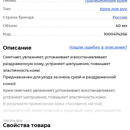
Линия:
Традиционный крем
Тип:
Крем для рук
Страна бренда:
Россия
Объем:
40 мл
Код:
1000474266
Описание
Нашли ошибку в описании?
Смягчает, увлажняет, успокаивает и восстанавливает
раздраженную кожу, устраняет шелушения, повышает
эластичность кожи.
Предназначен для ухода за очень сухой и раздраженной
кожей.
Крем смягчает, увлажняет, успокаивает, восстанавливает,
устраняет шелушения, повышает эластичность кожи.
В результате применения кожа становится мягкой,
увлажненной, имеет ровный и здоровый цвет, уменьшаются
раздражения и покраснения.
Читать все
Не содержит красителей, отдушек, парабенов, силиконов.
Свойства товара