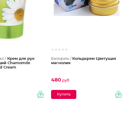
кс /
Крем для рук
Бизорюк /
Кольдкрем Цветущая
щий Chamomile
магнолия
nd Cream
480
руб