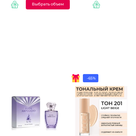
Выбрать объем
-65%
Крем дл