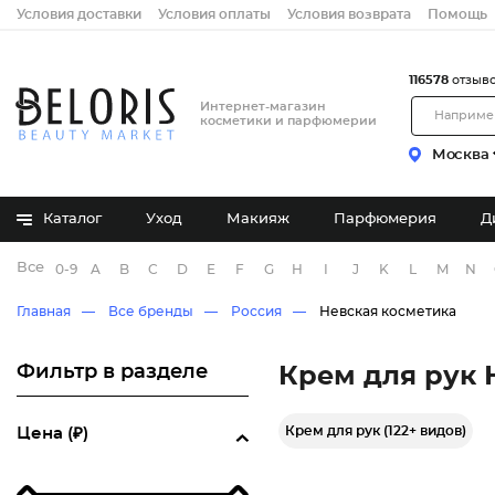
Условия доставки
Условия оплаты
Условия возврата
Помощь
116578
отзыв
Интернет-магазин
косметики и парфюмерии
Москва
Каталог
Уход
Макияж
Парфюмерия
Д
Все бренды
0-9
A
B
C
D
E
F
G
H
I
J
K
L
M
N
Главная
Все бренды
Россия
Невская косметика
Фильтр в разделе
Крем для рук 
Крем для рук (122+ видов)
Цена (₽)