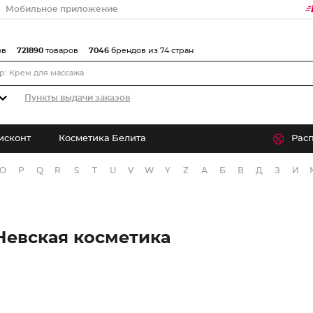
Мобильное приложение
ов
721890
товаров
7046
брендов из 74 стран
Пункты выдачи заказов
исконт
Косметика Белита
Рас
O
P
Q
R
S
T
U
V
W
Y
Z
А
Б
В
Д
З
И
Невская косметика