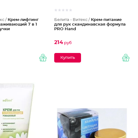
кс /
Крем-лифтинг
Белита - Витекс /
Крем-питание
лаживающий 7 в 1
для рук скандинавская формула
учки
PRO Hand
214
руб