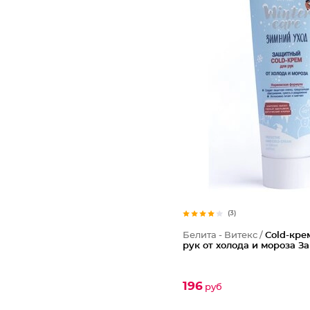
(3)
Белита - Витекс /
Cold-кре
рук от холода и мороза 
196
руб