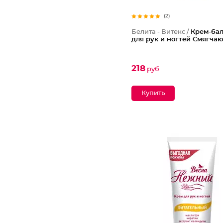
(2)
Белита - Витекс /
Крем-ба
для рук и ногтей Смягча
218
руб