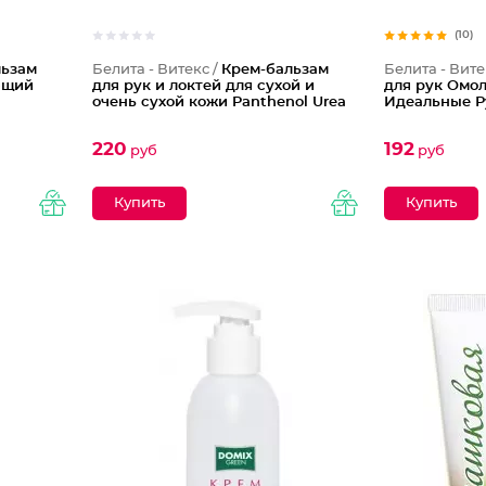
(10)
льзам
Белита - Витекс /
Крем-бальзам
Белита - Вите
ющий
для рук и локтей для сухой и
для рук Омо
очень сухой кожи Panthenol Urea
Идеальные Р
220
192
руб
руб