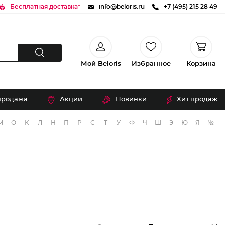
Бесплатная доставка*
info@beloris.ru
+7 (495) 215 28 49
Мой Beloris
Избранное
Корзина
продажа
Акции
Новинки
Хит продаж
М
О
К
Л
Н
П
Р
С
Т
У
Ф
Ч
Ш
Э
Ю
Я
№