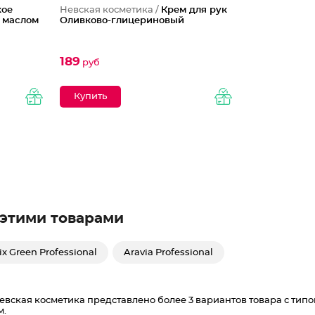
кое
Невская косметика /
Крем для рук
 маслом
Оливково-глицериновый
189
руб
 этими товарами
x Green Professional
Aravia Professional
вская косметика представлено более 3 вариантов товара с типом
м.