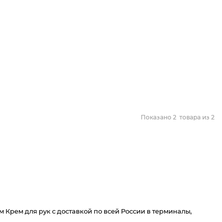
Показано
2
товара из
2
 Крем для рук c доставкой по всей России в терминалы,