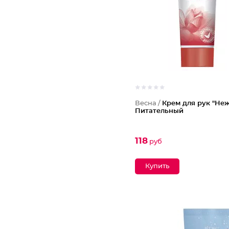
Весна /
Крем для рук "Не
Питательный
118
руб