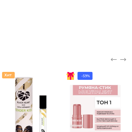
-59%
Концент