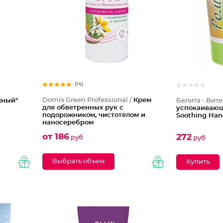
(14)
Domix Green Professional /
Крем
жный"
Белита - Вите
для обветренных рук с
успокаиваю
подорожником, чистотелом и
Soothing Ha
наносеребром
от 186
272
руб
руб
Выбрать объем