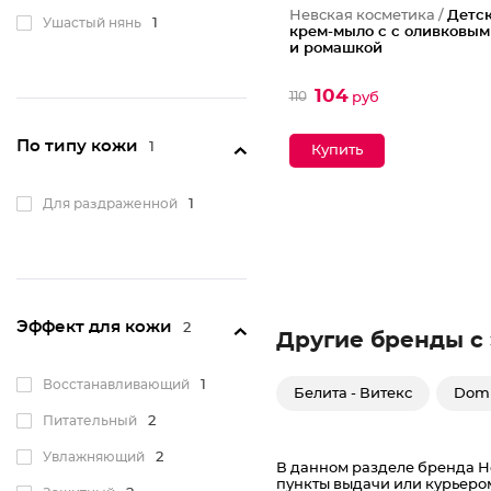
Невская косметика /
Детс
Ушастый нянь
1
крем-мыло с с оливковым
и ромашкой
104
110
руб
По типу кожи
1
Для раздраженной
1
Эффект для кожи
2
Другие бренды с
Восстанавливающий
1
Белита - Витекс
Domi
Питательный
2
Увлажняющий
2
В данном разделе бренда Не
пункты выдачи или курьеро