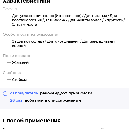
Характеристики
воздействия УФ-лучей.
Эффект
Пантенол - активный ингредиент, который проникает
Для увлажнения волос (Интенсивное) /
Для питания /
Для
внутрь волос, питает и увлажняет их изнутри.
восстановления /
Для блеска /
Для защиты волос /
Упругость /
Эластичность
100% закрашивание седины!
Особенность использования
Защита от солнца /
Для окрашивания /
Для закрашивания
корней
Пол и возраст
Женский
Свойства
Стойкая
41 покупатель
рекомендуют приобрести
28 раз
добавили в список желаний
Способ применения