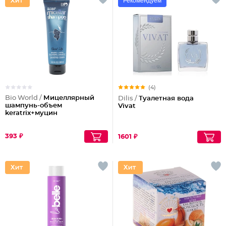
Рекомендуем
(4)
Bio World /
Мицеллярный
Dilis /
Туалетная вода
шампунь-объем
Vivat
keratrix+муцин
393 ₽
1601 ₽