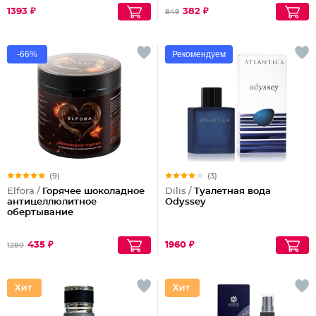
1393 ₽
382 ₽
849
-66%
Рекомендуем
(9)
(3)
Elfora /
Горячее шоколадное
Dilis /
Туалетная вода
антицеллюлитное
Odyssey
обертывание
435 ₽
1960 ₽
1280