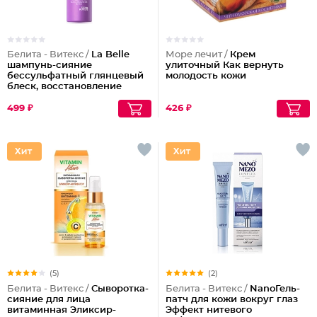
Белита - Витекс /
La Belle
Море лечит /
Крем
шампунь-сияние
улиточный Как вернуть
бессульфатный глянцевый
молодость кожи
блеск, восстановление
волос шелк+пептиды
499 ₽
426 ₽
(5)
(2)
Белита - Витекс /
Сыворотка-
Белита - Витекс /
NanoГель-
сияние для лица
патч для кожи вокруг глаз
витаминная Эликсир-
Эффект нитевого