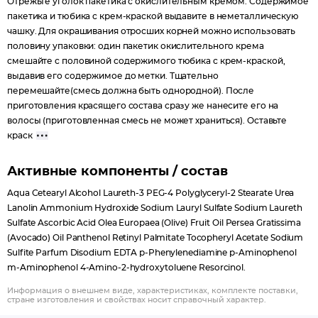
Отрежьте уголок пакетика с окислительным кремом. Содержимое
пакетика и тюбика с крем-краской выдавите в неметаллическую
чашку. Для окрашивания отросших корней можно использовать
половину упаковки: один пакетик окислительного крема
смешайте с половиной содержимого тюбика с крем-краской,
выдавив его содержимое до метки. Тщательно
перемешайте(смесь должна быть однородной). После
приготовления красящего состава сразу же нанесите его на
волосы (приготовленная смесь не может храниться). Оставьте
краск
Активные компоненты / состав
Aqua Cetearyl Alcohol Laureth-3 PEG-4 Polyglyceryl-2 Stearate Urea
Lanolin Ammonium Hydroxide Sodium Lauryl Sulfate Sodium Laureth
Sulfate Ascorbic Acid Olea Europaea (Olive) Fruit Oil Persea Gratissima
(Avocado) Oil Panthenol Retinyl Palmitate Tocopheryl Acetate Sodium
Sulfite Parfum Disodium EDTA p-Phenylenediamine p-Aminophenol
m-Aminophenol 4-Amino-2-hydroxytoluene Resorcinol.
Информация о внешнем виде, характеристиках, комплекте поставки,
стране изготовления и свойствах носит справочный характер.