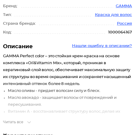
Бренд:
GAMMA
Тип:
Краска для волос
Страна бренда:
Россия
Код:
1000064167
Описание
Нашли ошибку в описании?
GAMMA Perfect color – это стойкая крем-краска на основе
комплекса «Oil&Vitamin Mix», который, проникая в
кератиновый слой волос, обеспечивает максимальную защиту
их структуры во время окрашивания и сохраняет насыщенный
интенсивный оттенок более 8 недель.
Масло оливы - придает волосам силу и блеск.
Масло авокадо - защищает волосы от повреждений и
пересушивания.
Витамин А - восстанавливает структуру волос, делая их
упругими и эластичными.
Читать все
Витамин С - обеспечивает интенсивный стойкий оттенок.
Витамин Е - мощный антиоксидант, защищает от вредного