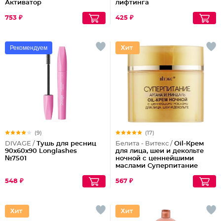
Активатор
лифтинга
753 ₽
425 ₽
Рекомендуем
(9)
(17)
DIVAGE /
Тушь для ресниц
Белита - Витекс /
Oil-Крем
90x60x90 Longlashes
для лица, шеи и декольте
№7501
ночной с ценнейшими
маслами Суперпитание
Аргана и миндаль
548 ₽
567 ₽