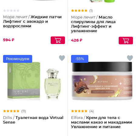
(1)
Море лечит /
Жидкие патчи
Море лечит /
Масло
Лифтинг с авокадо и
спирулины для лица
водорослями
Лифтинг-эффект и
увлажнение
594 ₽
426 ₽
Рекомендуем
-55%
(11)
(4)
Dilis /
Туалетная вода Virtual
Elfora /
Крем для тела с
Sense
маслами какао и макадамии
Увлажнение и питание