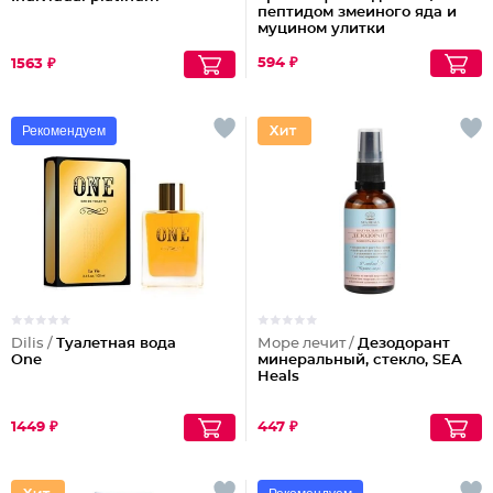
пептидом змеиного яда и
муцином улитки
594 ₽
1563 ₽
Рекомендуем
Dilis /
Туалетная вода
Море лечит /
Дезодорант
One
минеральный, стекло, SEA
Heals
1449 ₽
447 ₽