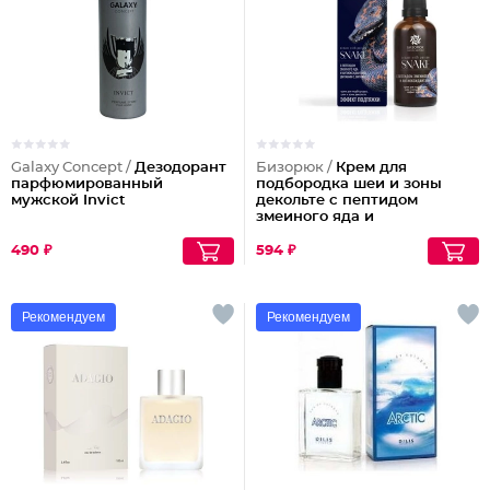
Galaxy Concept /
Дезодорант
Бизорюк /
Крем для
парфюмированный
подбородка шеи и зоны
мужской Invict
декольте с пептидом
змеиного яда и
антиоксидантами
490 ₽
594 ₽
Рекомендуем
Рекомендуем