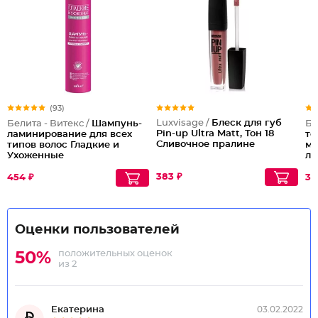
(93)
Luxvisage /
Блеск для губ
Белита - Витекс /
Шампунь-
Бе
Pin-up Ultra Matt, Тон 18
ламинирование для всех
те
Сливочное пралине
типов волос Гладкие и
ми
Ухоженные
ли
Ко
383 ₽
454 ₽
34
Оценки пользователей
положительных оценок
50%
из 2
Екатерина
03.02.2022