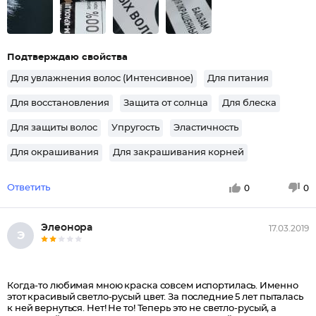
Подтверждаю свойства
Для увлажнения волос (Интенсивное)
Для питания
Для восстановления
Защита от солнца
Для блеска
Для защиты волос
Упругость
Эластичность
Для окрашивания
Для закрашивания корней
Ответить
0
0
Элеонора
17.03.2019
Э
Когда-то любимая мною краска совсем испортилась. Именно
этот красивый светло-русый цвет. За последние 5 лет пыталась
к ней вернуться. Нет! Не то! Теперь это не светло-русый, а