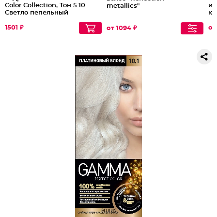
Color Collection, Тон 5.10
ик
metallics"
Светло пепельный
ке
каштан
1501 ₽
от
от 1094 ₽