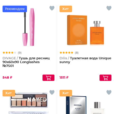
Рекомендуем
(9)
(8)
DIVAGE /
Тушь для ресниц
Dilis /
Туалетная вода Unique
90x60x90 Longlashes
sunny
№7501
548 ₽
1511 ₽