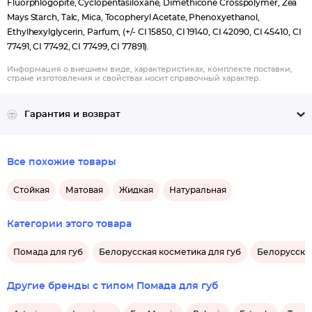
Fluorphlogopite, Cyclopentasiloxane, Dimethicone Crosspolymer, Zea
Mays Starch, Talc, Mica, Tocopheryl Acetate, Phenoxyethanol,
Ethylhexylglycerin, Parfum, (+/- CI 15850, CI 19140, CI 42090, CI 45410, CI
77491, CI 77492, CI 77499, CI 77891).
Информация о внешнем виде, характеристиках, комплекте поставки,
стране изготовления и свойствах носит справочный характер.
Гарантия и возврат
Все похожие товары
Стойкая
Матовая
Жидкая
Натуральная
Категории этого товара
Помада для губ
Белорусская косметика для губ
Белорусская
Другие бренды с типом Помада для губ