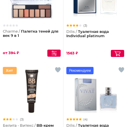
(3)
Charme /
Палетка теней для
Dilis /
Туалетная вода
век 9 в 1
Individual platinum
от 394 ₽
1563 ₽
Рекомендуем
(3)
(4)
Белита - Витекс /
BB-крем
Dilis /
Туалетная вода