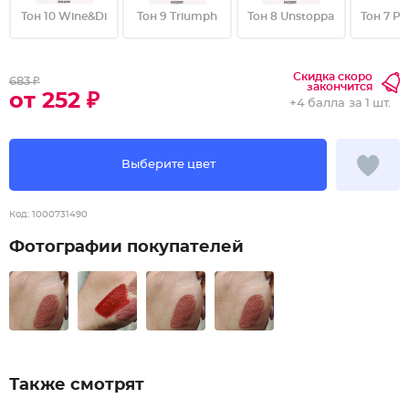
Тон 10 Wine&Di
Тон 9 Triumph
Тон 8 Unstoppa
Тон 7 P
Скидка скоро
683 ₽
закончится
от 252 ₽
+
4 балла
за 1 шт.
Выберите цвет
Код:
1000731490
Фотографии покупателей
Также смотрят