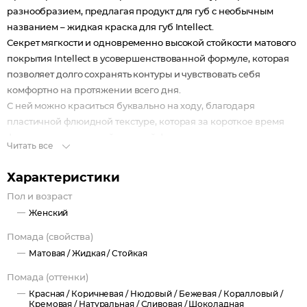
разнообразием, предлагая продукт для губ с необычным
названием – жидкая краска для губ Intellect.
Секрет мягкости и одновременно высокой стойкости матового
покрытия Intellect в усовершенствованной формуле, которая
позволяет долго сохранять контуры и чувствовать себя
комфортно на протяжении всего дня.
С ней можно краситься буквально на ходу, благодаря
пластичной флюидной текстуре, которая за короткое время
фиксируется в гладкий матовый финиш.
Читать все
Пигментация позволяет получить максимум цвета с первого
нанесения, не утяжеляя.
Характеристики
Широкая палитра 10-ти насыщенных оттенков и изысканный
Пол и возраст
дизайн упаковки c маневренным аппликатором скрасят не
Женский
только любой образ, но и будни.
Идеальное решение для тех, кто не может отказаться от
Помада (свойства)
перфекционизма в макияже.
Матовая /
Жидкая /
Стойкая
Помада (оттенки)
Красная /
Коричневая /
Нюдовый /
Бежевая /
Коралловый /
Кремовая /
Натуральная /
Сливовая /
Шоколадная