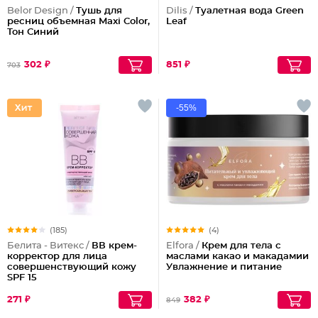
Belor Design /
Тушь для
Dilis /
Туалетная вода Green
ресниц объемная Maxi Color,
Leaf
Тон Синий
302 ₽
851 ₽
703
-55%
(185)
(4)
Белита - Витекс /
ВВ крем-
Elfora /
Крем для тела с
корректор для лица
маслами какао и макадамии
совершенствующий кожу
Увлажнение и питание
SPF 15
271 ₽
382 ₽
849