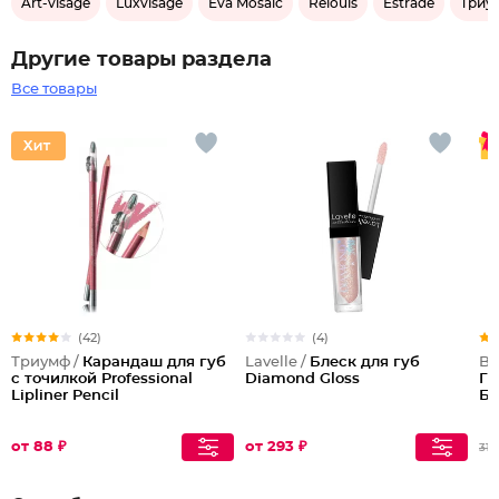
Art-visage
Luxvisage
Eva Mosaic
Relouis
Estrade
Триу
Другие товары раздела
Все товары
(42)
(4)
Триумф /
Карандаш для губ
Lavelle /
Блеск для губ
Be
с точилкой Professional
Diamond Gloss
Ги
Lipliner Pencil
Ба
от 88 ₽
от 293 ₽
315