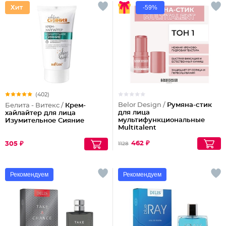
-59%
(402)
Belor Design /
Румяна-стик
Белита - Витекс /
Крем-
для лица
хайлайтер для лица
мультифункциональные
Изумительное Сияние
Multitalent
462 ₽
305 ₽
1128
Рекомендуем
Рекомендуем