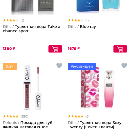
(5)
(1)
Dilis /
Туалетная вода Take a
Dilis /
Blue ray
chance sport
1380 ₽
1679 ₽
Рекомендуем
(390)
(6)
Relouis /
Помада для губ
Dilis /
Туалетная вода Sexy
жидкая матовая Nude
Twenty (Секси Твенти)