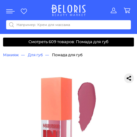
Распродажа
Акции
Новинки
Хит продаж
Все бренды
0-9
A
B
C
D
E
F
G
H
I
J
K
L
M
N
O
P
Q
R
S
T
U
V
W
Y
Z
А
Б
В
Д
З
И
М
О
К
Л
Н
П
Р
С
Т
У
Ф
Ч
Смотреть 609 товаров: Помада для губ
Макияж
Для губ
Помада для губ