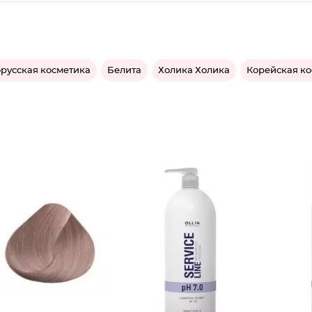
русская косметика
Белита
Холика Холика
Корейская к
Крем-кр