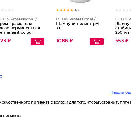
(2)
LLIN Professional /
OLLIN Professional /
OLLIN P
рем-краска для
Шампунь-пилинг рH
Шампун
олос перманентная
7.0
стабили
ermanent colour
250 мл
ream, Тон 9/26
23 ₽
1086 ₽
553 ₽
лондин розовый
3
Нашли ош
усственного пигмента с волос и для того, чтобы устранить пятна
о пигмента.