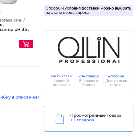
Способ и условия доставки можно выбрать
на этапе ввода адреса
rofessional /
ь-
затор рН 3.5,
124 ₽ - 2327 ₽
704 товара
4 товара
ценовой
В каталоге
Доступно по
диапазон
бренда
скидке
ибку в описании?
,
Просмотренные товары
+ 1 товаров