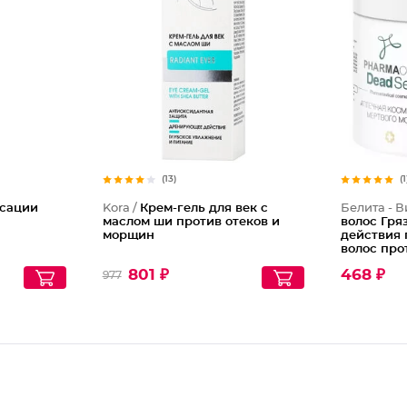
(13)
(1
ксации
Kora /
Крем-гель для век с
Белита - В
маслом ши против отеков и
волос Гря
морщин
действия
волос про
801 ₽
468 ₽
977