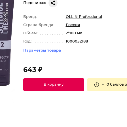
Поделиться:
Бренд:
OLLIN Professional
Страна бренда:
Россия
Объем:
2*100 мл
Код:
1000052188
Параметры товара
643 ₽
+
10 баллов
з
В корзину