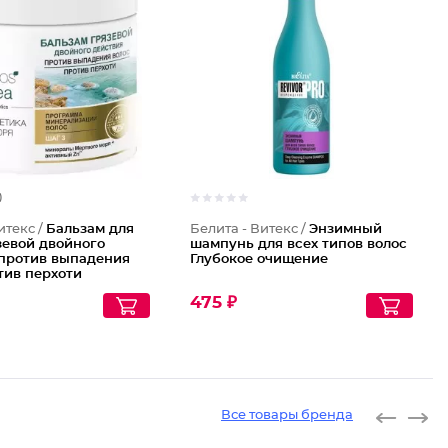
)
итекс /
Бальзам для
Белита - Витекс /
Энзимный
зевой двойного
шампунь для всех типов волос
 против выпадения
Глубокое очищение
тив перхоти
475 ₽
Все товары бренда