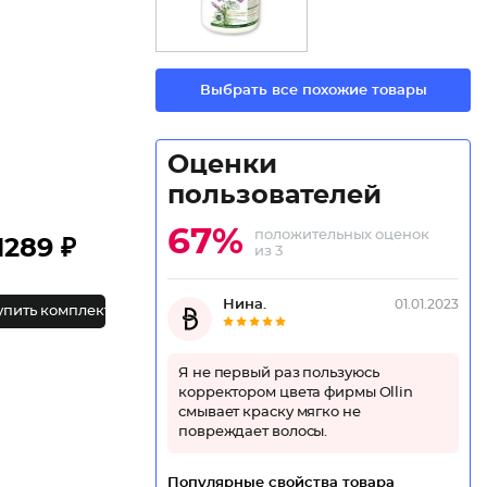
Выбрать все похожие товары
Оценки
пользователей
67%
положительных оценок
1289 ₽
из 3
Нина.
01.01.2023
упить комплект
Я не первый раз пользуюсь
корректором цвета фирмы Ollin
смывает краску мягко не
повреждает волосы.
Популярные свойства товара