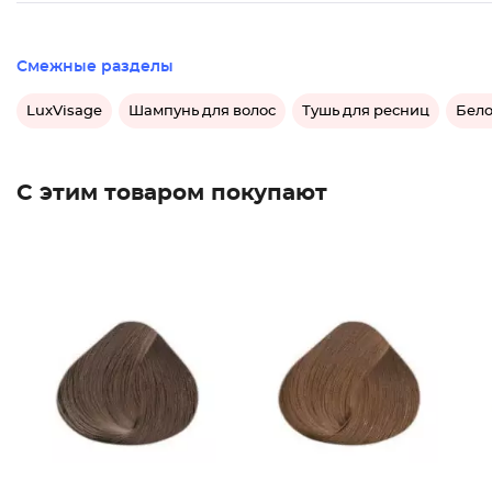
Смежные разделы
LuxVisage
Шампунь для волос
Тушь для ресниц
Бело
С этим товаром покупают
Крем-кр
Крем-кр