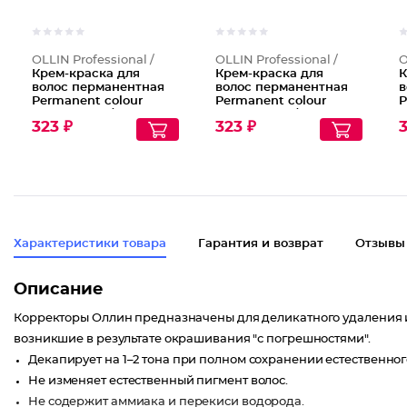
OLLIN Professional /
OLLIN Professional /
O
Крем-краска для
Крем-краска для
К
волос перманентная
волос перманентная
в
Permanent colour
Permanent colour
P
cream, Тон 7/0 Русый
cream, Тон 8/0 Светло
c
323 ₽
323 ₽
3
русый
Б
Характеристики товара
Гарантия и возврат
Отзывы
Описание
Корректоры Оллин предназначены для деликатного удаления иск
возникшие в результате окрашивания "с погрешностями".
Декапирует на 1–2 тона при полном сохранении естественног
Не изменяет естественный пигмент волос.
Не содержит аммиака и перекиси водорода.