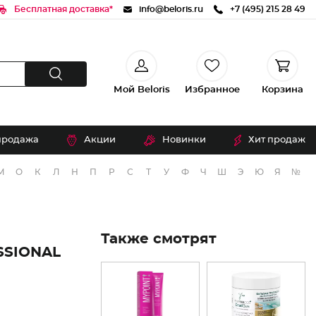
Бесплатная доставка*
info@beloris.ru
+7 (495) 215 28 49
Мой Beloris
Избранное
Корзина
продажа
Акции
Новинки
Хит продаж
М
О
К
Л
Н
П
Р
С
Т
У
Ф
Ч
Ш
Э
Ю
Я
№
Также смотрят
SSIONAL