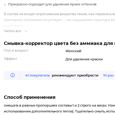
Прекрасно подходит для удаления ярких оттенков
В состав не входят агрессивные вещества такие, как перекись
препарата полностью отсутствует — не нарушается структура в
изменений.
Читать все
Смывка-корректор цвета без аммиака для мя
Пол и возраст
Женский
Эффект
Для удаления краски
41 покупатель
рекомендуют приобрести
10 раз
Способ применения
смешать в равных пропорциях составы 1 и 2 строго на весах. На
использовании дополнительного тепла). Тщательно смыть, испо