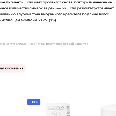
енные пигменты. Если цвет проявился снова, повторить нанесение
ное количество смывок за день — 1–2. Если результат устраивает,
ашиванию. Глубина тона выбранного красителя по длине волос
исляющей эмульсии 30 vol. (9%).
ане изготовления и свойствах носит справочный характер.
ая косметика
-18%