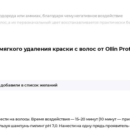
 водорода или аммиак, благодаря чему негативное воздействие
олос, а их первоначальный цвет восстанавливается практически б
гкого удаления краски с волос от Ollin Prof
добавили в список желаний
нести на волосы. Время воздействия — 15–20 минут (10 минут — при
льзуя шампунь-пилинг pH 7,0. Нанести на одну прядь проявитель-