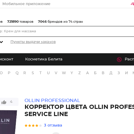
Мобильное приложение
ов
721890
товаров
7046
брендов из 74 стран
Пункты выдачи заказов
исконт
Косметика Белита
Рас
O
P
Q
R
S
T
U
V
W
Y
Z
А
Б
В
Д
З
И
OLLIN PROFESSIONAL
4
КОРРЕКТОР ЦВЕТА OLLIN PROFE
SERVICE LINE
3 отзыва