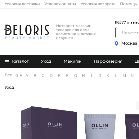
Условия доставки
Условия оплаты
Условия возврата
Помощь
116577
отзыв
Интернет-магазин
товаров для дома,
косметики и детских
игрушек
Москва
Каталог
Уход
Макияж
Парфюмерия
Д
Все бренды
0-9
A
B
C
D
E
F
G
H
I
J
K
L
M
N
Уход