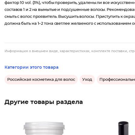
фактор 10 vol. (3%), чтобы проверить, удалены ли все искусств
составов 1 и 2 на вымытые и подсушенные волосы. Рекомендован
смыть с волос проявитель. Высушить волосы. Приступить к окр
должна быть на 1–2 тона светлее желаемого с использованием ок
Информация о внешнем виде, характеристиках, комплекте поставки, стр
Категории этого товара
Российская косметика для волос
Уход
Профессиональн
Другие товары раздела