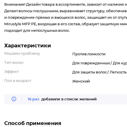
Внимание! Дизайн товара в ассортименте, зависит от наличия н
Делает волосы послушными, выравнивает структуру, обеспечив
и повреждение прямых и вьющихся волос, защищает их от спу
Mirustyle MFP PE, входящая в его состав, образует защитную м
подходит для непослушных волос.
Характеристики
Решаем проблему
Против ломкости
Тип волос
Для поврежденных /
Для ку
Эффект
Для защиты волос /
Легкость
Пол и возраст
Женский
16 раз
добавили в список желаний
Способ применения