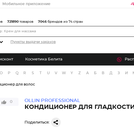
Мобильное приложение
ов
721890
товаров
7046
брендов из 74 стран
Пункты выдачи заказов
исконт
Косметика Белита
Рас
O
P
Q
R
S
T
U
V
W
Y
Z
А
Б
В
Д
З
И
ционер для волос
OLLIN PROFESSIONAL
0
КОНДИЦИОНЕР ДЛЯ ГЛАДКОСТ
Поделиться: