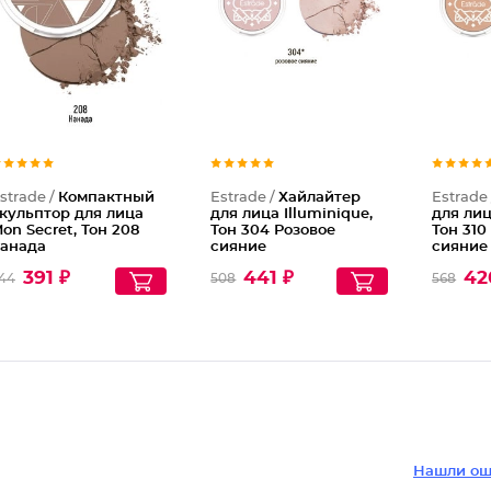
Компакт
Хайлайт
strade /
Компактный
Estrade /
Хайлайтер
Estrade
кульптор для лица
для лица Illuminique,
для лиц
on Secret, Тон 208
Тон 304 Розовое
Тон 310
анада
сияние
сияние
391 ₽
441 ₽
42
44
508
568
Нашли ош