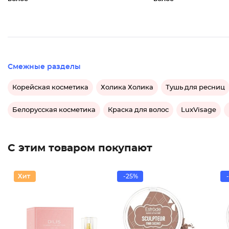
Смежные разделы
Корейская косметика
Холика Холика
Тушь для ресниц
Белорусская косметика
Краска для волос
LuxVisage
С этим товаром покупают
-25%
-