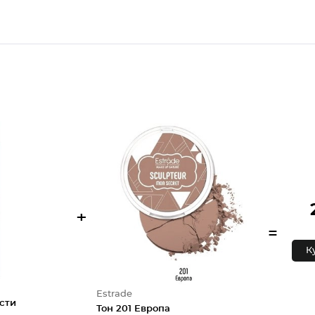
+
=
К
Estrade
сти
Тон 201 Европа