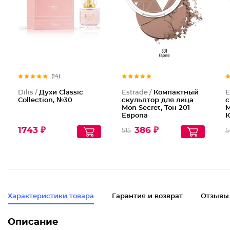
Духи Cl
Компакт
(14)
Dilis /
Духи Classic
Estrade /
Компактный
E
Collection, №30
скульптор для лица
с
Mon Secret, Тон 201
M
Европа
К
1743 ₽
386 ₽
515
5
Характеристики товара
Гарантия и возврат
Отзывы
Описание