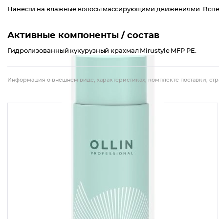
Нанести на влажные волосы массирующими движениями. Вспенив
Активные компоненты / состав
Гидролизованный кукурузный крахмал Mirustyle MFP PE.
Информация о внешнем виде, характеристиках, комплекте поставки, стр