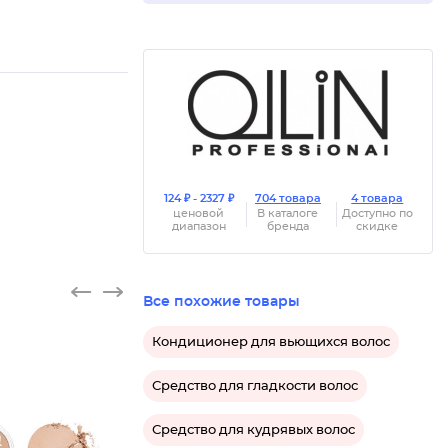
124 ₽ - 2327 ₽
704 товара
4 товара
ценовой
В каталоге
Доступно по
диапазон
бренда
скидке
Все похожие товары
Кондиционер для вьющихся волос
Средство для гладкости волос
Средство для кудрявых волос