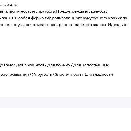
а складе.
ая эластичность и упругость. Предупреждает ломкость
тывания. Особая форма гидролизованного кукурузного крахмала
икропленку, запечатывает поверхность каждого волоса. Идеально
дрявых /
Для вьющихся /
Для ломких /
Для непослушных
 расчесывания /
Упругость /
Эластичность /
Для гладкости