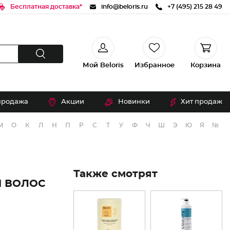
Бесплатная доставка*
info@beloris.ru
+7 (495) 215 28 49
Мой Beloris
Избранное
Корзина
продажа
Акции
Новинки
Хит продаж
М
О
К
Л
Н
П
Р
С
Т
У
Ф
Ч
Ш
Э
Ю
Я
№
Также смотрят
И ВОЛОС