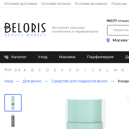
Условия доставки
Условия оплаты
Условия возврата
Помощь
116577
отзыв
Интернет-магазин
косметики и парфюмерии
Москва
Каталог
Уход
Макияж
Парфюмерия
Д
Все бренды
0-9
A
B
C
D
E
F
G
H
I
J
K
L
M
N
Уход
Для волос
Средство для гладкости волос
Конди