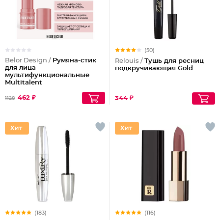
(50)
Belor Design /
Румяна-стик
Relouis /
Тушь для ресниц
для лица
подкручивающая Gold
мультифункциональные
Multitalent
462 ₽
344 ₽
1128
(183)
(116)