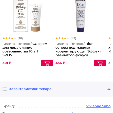
(28)
(49)
Белита - Витекс /
CC-крем
Белита - Витекс /
Blur-
Бе
для лица сияние
основа под макияж
ха
совершенства 10 в 1
корректирующая Эффект
Из
SPF15
размытого фокуса
Luxury
301 ₽
454 ₽
30
Характеристики товара
Бренд:
Vivienne Sabo