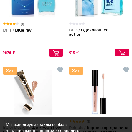
(1)
Dilis /
Одеколон Ice
Dilis /
Blue ray
action
616 ₽
1679 ₽
(1)
Мы используем файлы cookie и
Belor Design /
Шиммер Show
Relouis /
Корректор для лица
аналогичные технологии для анализа