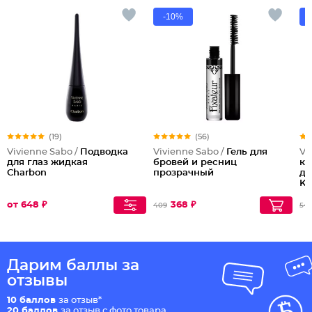
-10%
(19)
(56)
Vivienne Sabo /
Подводка
Vivienne Sabo /
Гель для
Vi
для глаз жидкая
бровей и ресниц
ка
Charbon
прозрачный
дл
Ka
от 648 ₽
368 ₽
409
54
Дарим баллы за
отзывы
10 баллов
за отзыв*
20 баллов
за отзыв с фото товара