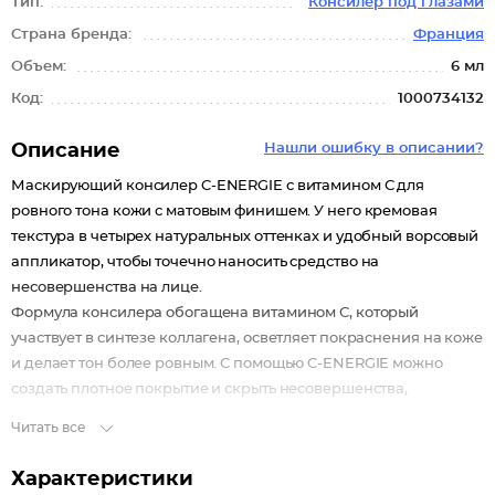
Тип:
Консилер под глазами
Страна бренда:
Франция
Объем:
6 мл
Код:
1000734132
Описание
Нашли ошибку в описании?
Маскирующий консилер C-ENERGIE с витамином С для
ровного тона кожи с матовым финишем. У него кремовая
текстура в четырех натуральных оттенках и удобный ворсовый
аппликатор, чтобы точечно наносить средство на
несовершенства на лице.
Формула консилера обогащена витамином С, который
участвует в синтезе коллагена, осветляет покраснения на коже
и делает тон более ровным. С помощью C-ENERGIE можно
создать плотное покрытие и скрыть несовершенства,
пигментацию на лице и темные круги под глазами.
Читать все
Характеристики