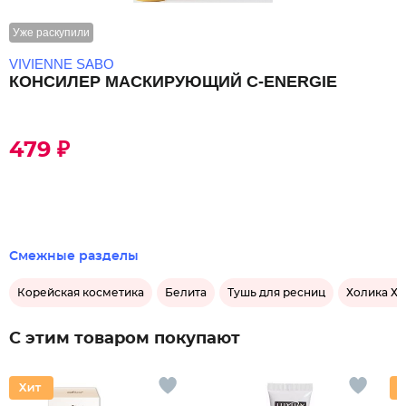
Уже раскупили
VIVIENNE SABO
КОНСИЛЕР МАСКИРУЮЩИЙ С-ENERGIE
479 ₽
Смежные разделы
Корейская косметика
Белита
Тушь для ресниц
Холика Хо
С этим товаром покупают