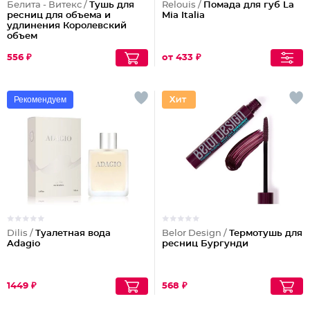
Белита - Витекс /
Тушь для
Relouis /
Помада для губ La
ресниц для объема и
Mia Italia
удлинения Королевский
объем
556 ₽
от 433 ₽
Рекомендуем
Dilis /
Туалетная вода
Belor Design /
Термотушь для
Adagio
ресниц Бургунди
1449 ₽
568 ₽