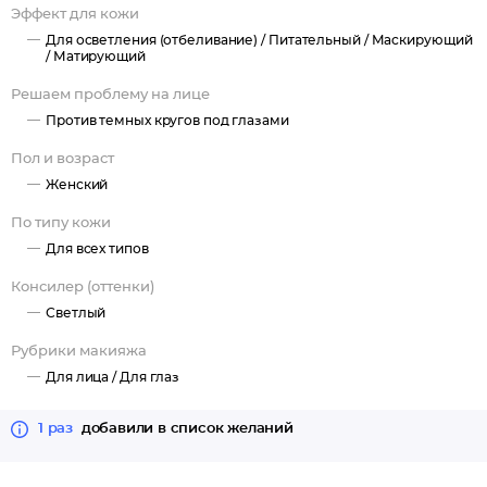
Эффект для кожи
Для осветления (отбеливание) /
Питательный /
Маскирующий
/
Матирующий
Решаем проблему на лице
Против темных кругов под глазами
Пол и возраст
Женский
По типу кожи
Для всех типов
Консилер (оттенки)
Светлый
Рубрики макияжа
Для лица /
Для глаз
1 раз
добавили в список желаний