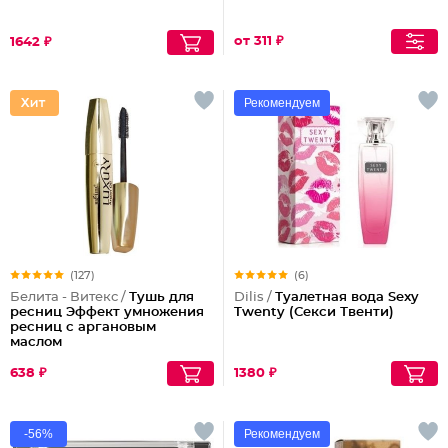
от 311 ₽
1642 ₽
Рекомендуем
(127)
(6)
Белита - Витекс /
Тушь для
Dilis /
Туалетная вода Sexy
ресниц Эффект умножения
Twenty (Секси Твенти)
ресниц с аргановым
маслом
638 ₽
1380 ₽
-56%
Рекомендуем