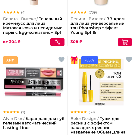
(4)
(739)
Белита - Витекс /
Тональный
Белита - Витекс /
ВВ-крем
крем-мусс для лица
для лица универсальный
Матовая кожа и невидимые
тон Photoshop эффект
поры с Egg-коллагеном Spf
Young Spf 15
15
от 304 ₽
308 ₽
-55%
(2)
(39)
Alvin D’or /
Карандаш для губ
Belor Design /
Тушь для
гелевый автоматический
ресниц с эффектом
Lasting Liner
накладных ресниц
Разделение Объем Длина