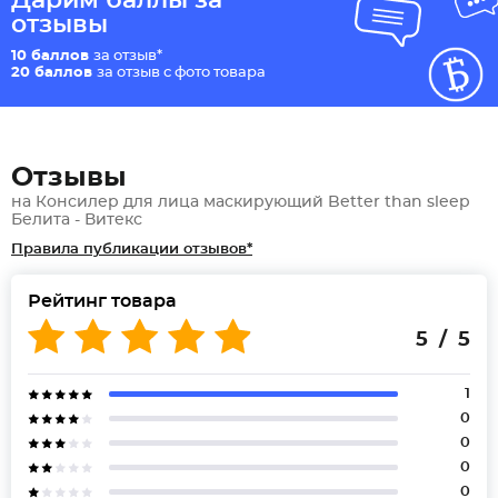
Дарим баллы за
отзывы
10 баллов
за отзыв*
20 баллов
за отзыв с фото товара
Отзывы
на Консилер для лица маскирующий Better than sleep
Белита - Витекс
Правила публикации отзывов*
Рейтинг товара
5 / 5
1
0
0
0
0