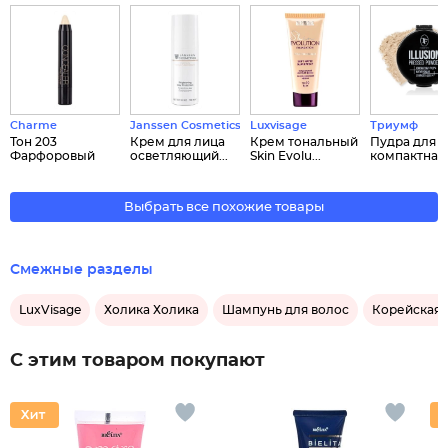
Charme
Janssen Cosmetics
Luxvisage
Триумф
Тон 203
Крем для лица
Крем тональный
Пудра для 
Фарфоровый
осветляющий...
Skin Evolu...
компактная..
Выбрать все похожие товары
Смежные разделы
LuxVisage
Холика Холика
Шампунь для волос
Корейская 
С этим товаром покупают