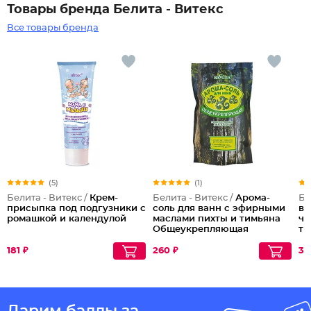
Товары бренда Белита - Витекс
Все товары бренда
(5)
(1)
Белита - Витекс /
Крем-
Белита - Витекс /
Арома-
Бе
присыпка под подгузники с
соль для ванн с эфирными
во
ромашкой и календулой
маслами пихты и тимьяна
ча
Общеукрепляющая
ти
181 ₽
260 ₽
30