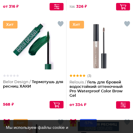
Podium extreme
от 316 ₽
326 ₽
725
(3)
Belor Design /
Термотушь для
Relouis /
Гель для бровей
ресниц ХАКИ
водостойкий оттеночный
Pro Waterproof Color Brow
Gel
568 ₽
от 334 ₽
-57%
Мы используем файлы cookie и