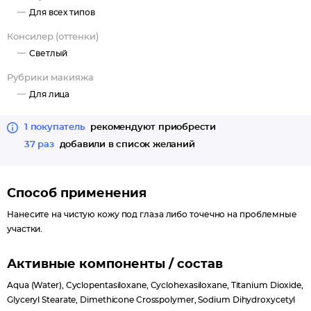
Для всех типов
Консилер (оттенки)
Светлый
Рубрики макияжа
Для лица
1 покупатель
рекомендуют приобрести
37 раз
добавили в список желаний
Способ применения
Нанесите на чистую кожу под глаза либо точечно на проблемные
участки.
Активные компоненты / состав
Aqua (Water), Cyclopentasiloxane, Cyclohexasiloxane, Titanium Dioxide,
Glyceryl Stearate, Dimethicone Crosspolymer, Sodium Dihydroxycetyl