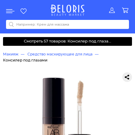
Распродажа
Акции
Новинки
Хит продаж
Все бренды
0-9
A
B
C
D
E
F
G
H
I
J
K
L
M
N
O
P
Q
R
S
T
U
V
W
Y
Z
А
Б
В
Д
З
И
М
О
К
Л
Н
П
Р
С
Т
У
Ф
Ч
Смотреть 57 товаров: Консилер под глаза...
Макияж
Средство маскирующее для лица
Консилер под глазами