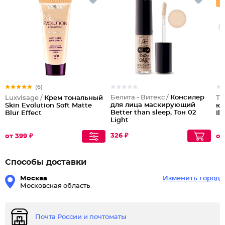
(6)
Белита - Витекс /
Консилер
Luxvisage /
Крем тональный
Тр
для лица маскирующий
Skin Evolution Soft Matte
ко
Better than sleep, Тон 02
Blur Effect
Il
Light
326 ₽
от 399 ₽
от
Способы доставки
Москва
Изменить город
Московская область
Почта России и почтоматы