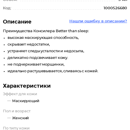
Код:
1000526680
Описание
Нашли ошибку в описании?
Преимущества Консилера Better than sleep:
высокая маскирующая способность,
скрывает недостатки,
устраняет следы усталости и недосыпа,
деликатно подсвечивает кожу.
не подчеркивает морщинки,
идеально растушевывается, сливаясь с кожей.
Характеристики
Эффект для кожи
Маскирующий
Пол и возраст
Женский
По типу кожи