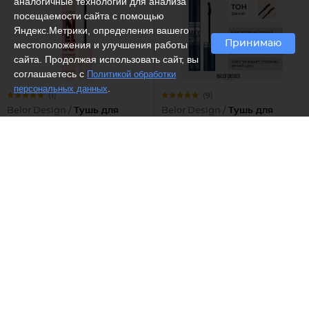
аналогичные технологии для анализа
посещаемости сайта с помощью
Яндекс.Метрики, определения вашего
Принимаю
местоположения и улучшения работы
сайта. Продолжая использовать сайт, вы
соглашаетесь с
Политикой обработки
.
персональных данных
(1)
(9)
Belor Design /
Тушь для
Belor Design /
Тушь для
ресниц Intellect zoom
ресниц объемная Maxi Color,
volume + Length
Тон Синий
357 ₽
302 ₽
703
Рекомендуем