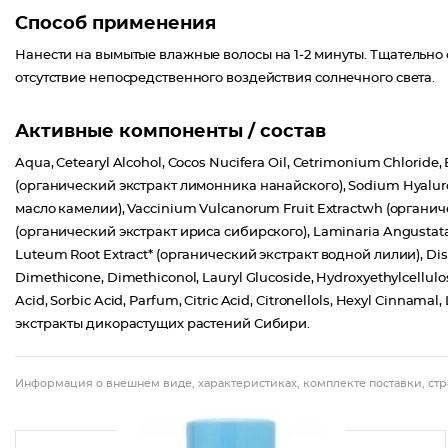
Способ применения
Нанести на вымытые влажные волосы на 1-2 минуты. Тщательно см
отсутствие непосредственного воздействия солнечного света.
Активные компоненты / состав
Aqua, Cetearyl Alcohol, Cocos Nucifera Oil, Cetrimonium Chloride
(органический экстракт лимонника нанайского), Sodium Hyaluron
масло камелии), Vaccinium Vulcanorum Fruit Extractwh (органичес
(органический экстракт ириса сибирского), Laminaria Angustat
Luteum Root Extract* (органический экстракт водной лилии), Dis
Dimethicone, Dimethiconol, Lauryl Glucoside, Hydroxyethylcellulo
Acid, Sorbic Acid, Parfum, Citric Acid, Citronellols, Hexyl Cinnam
экстракты дикорастущих растений Сибири.
Информация о внешнем виде, характеристиках, комплекте поставки, стр