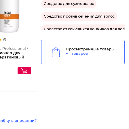
Средство для сухих волос
Средство против сечения для волос
Средство от секущихся кончиков для волос
(1)
Средство для защиты волос
e Professional /
Просмотренные товары
ионер для
+ 1 товаров
кератиновый
ибку в описании?