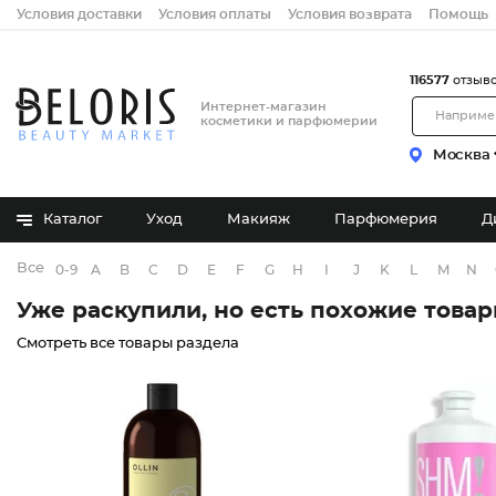
Условия доставки
Условия оплаты
Условия возврата
Помощь
116577
отзыв
Интернет-магазин
косметики и парфюмерии
Москва
Каталог
Уход
Макияж
Парфюмерия
Д
Все бренды
0-9
A
B
C
D
E
F
G
H
I
J
K
L
M
N
Уже раскупили, но есть похожие това
Смотреть все товары раздела