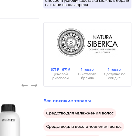
Способ и условия доставки можно выбрать
на этапе ввода адреса
671 ₽ - 671 ₽
1 товар
1 товар
ценовой
В каталоге
Доступно по
диапазон
бренда
скидке
Все похожие товары
Средство для увлажнения волос
Средство для восстановления волос