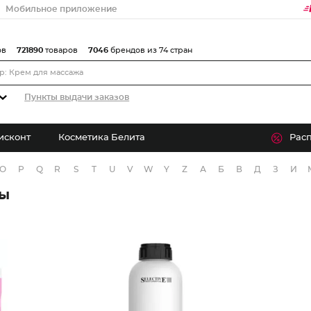
Мобильное приложение
ов
721890
товаров
7046
брендов из 74 стран
Пункты выдачи заказов
исконт
Косметика Белита
Рас
O
P
Q
R
S
T
U
V
W
Y
Z
А
Б
В
Д
З
И
ры