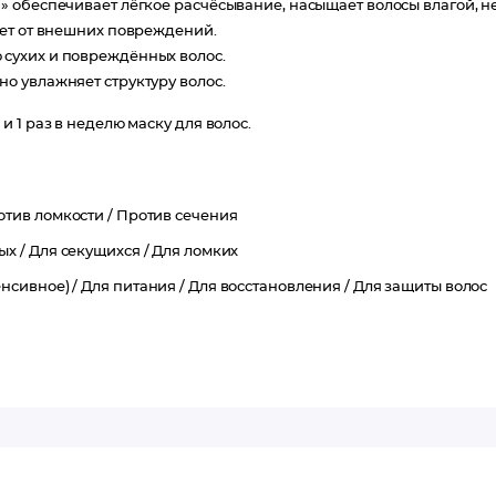
 обеспечивает лёгкое расчёсывание, насыщает волосы влагой, н
ает от внешних повреждений.
 сухих и повреждённых волос.
о увлажняет структуру волос.
 1 раз в неделю маску для волос.
отив ломкости /
Против сечения
ых /
Для секущихся /
Для ломких
нсивное) /
Для питания /
Для восстановления /
Для защиты волос