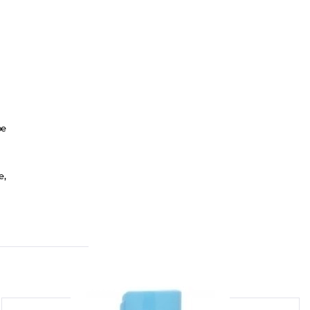
ое
e,