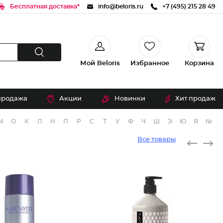
Бесплатная доставка*
info@beloris.ru
+7 (495) 215 28 49
Мой Beloris
Избранное
Корзина
продажа
Акции
Новинки
Хит продаж
М
О
К
Л
Н
П
Р
С
Т
У
Ф
Ч
Ш
Э
Ю
Я
№
Все товары