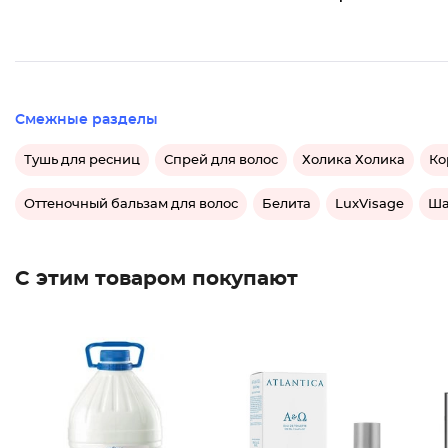
Смежные разделы
Тушь для ресниц
Спрей для волос
Холика Холика
Ко
Оттеночный бальзам для волос
Белита
LuxVisage
Ша
С этим товаром покупают