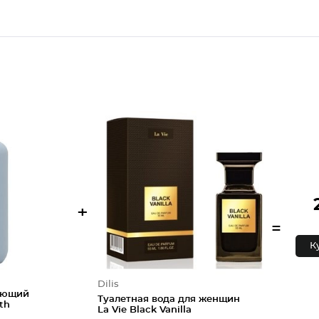
+
=
К
Dilis
ующий
Туалетная вода для женщин
th
La Vie Black Vanilla