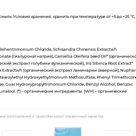
ыть. Условия хранения: хранить при температуре от +5 до +25 °C,
, Behentrimonium Chloride, Schisandra Chinensis Extractwh
ate (гиалуронат натрия), Camellia Oleifera Seed Oil* (органическ
кий экстракт голубики вулканической), Iris Sibirica Root Extract*
a Extractwh (органический экстракт ламинарии северной), Nuphar
tearoylethyl Hydroxyethylmonium Methosulfate, Phenyl Trimethicon
se, Guar Hydroxypropyltrimonium Chloride, Benzyl Alcohol, Benzoic
al, Linalool. (*) – органические ингредиенты. (WH) – органические
ане изготовления и свойствах носит справочный характер.