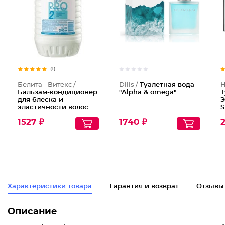
(1)
Белита - Витекс /
Dilis /
Туалетная вода
Н
Бальзам-кондиционер
"Alpha & omega"
Т
для блеска и
Э
эластичности волос
S
1527 ₽
1740 ₽
2
Характеристики товара
Гарантия и возврат
Отзывы
Описание