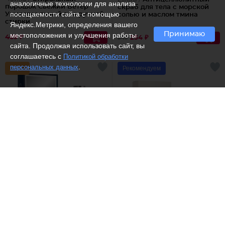
аналогичные технологии для анализа
порошок Свежий Ветер
скраб для тела с морской
посещаемости сайта с помощью
Универсальный для ручной
солью и маслом тмина
стирки
Яндекс.Метрики, определения вашего
Принимаю
местоположения и улучшения работы
469 ₽
254 ₽
849
сайта. Продолжая использовать сайт, вы
соглашаетесь с
Политикой обработки
.
персональных данных
Рекомендуем
(3)
Dilis /
Туалетная вода
Dilis /
Туалетная вода
Adagio
Individual platinum
1449 ₽
1563 ₽