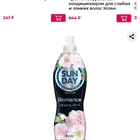
ск
кондиционером для слабых
Об
и ломких волос Козье
молоко, 1000 мл
241 ₽
35
644 ₽