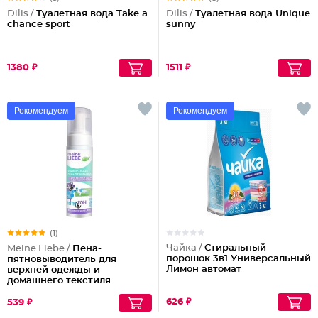
Dilis /
Туалетная вода Take a
Dilis /
Туалетная вода Unique
chance sport
sunny
1380 ₽
1511 ₽
Рекомендуем
Рекомендуем
(1)
Чайка /
Стиральный
Meine Liebe /
Пена-
порошок 3в1 Универсальный
пятновыводитель для
Лимон автомат
верхней одежды и
домашнего текстиля
универсальная ПятноГон
626 ₽
539 ₽