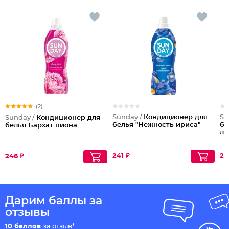
(2)
Sunday /
Кондиционер для
Su
Sunday /
Кондиционер для
белья "Нежность ириса"
бе
белья Бархат пиона
л
241 ₽
24
246 ₽
Дарим баллы за
отзывы
10 баллов
за отзыв*