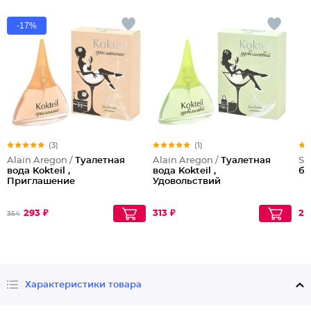
-17%
(3)
(1)
Alain Aregon /
Туалетная
Alain Aregon /
Туалетная
Su
вода Kokteil ,
вода Kokteil ,
бе
Приглашение
Удовольствий
293 ₽
313 ₽
24
354
Характеристики товара