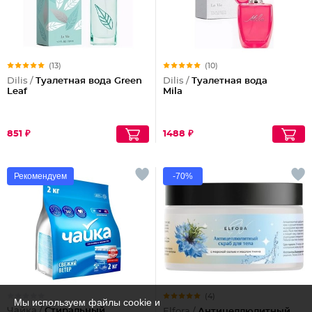
(13)
(10)
Dilis /
Туалетная вода Green
Dilis /
Туалетная вода
Leaf
Mila
851 ₽
1488 ₽
Рекомендуем
-70%
(4)
Мы используем файлы cookie и
Чайка /
Стиральный
Elfora /
Антицеллюлитный