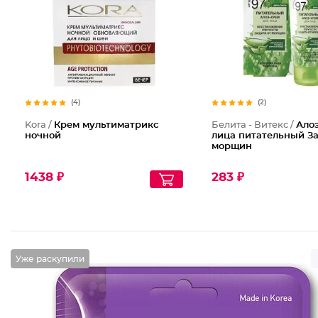
(4)
(2)
Kora /
Крем мультиматрикс
Белита - Витекс /
Ало
ночной
лица питательный З
морщин
1438 ₽
283 ₽
Уже раскупили