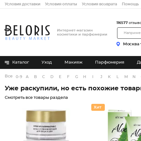
Условия доставки
Условия оплаты
Условия возврата
Помощь
116577
отзыв
Интернет-магазин
косметики и парфюмерии
Москва
Каталог
Уход
Макияж
Парфюмерия
Д
Все бренды
0-9
A
B
C
D
E
F
G
H
I
J
K
L
M
N
Уже раскупили, но есть похожие това
Смотреть все товары раздела