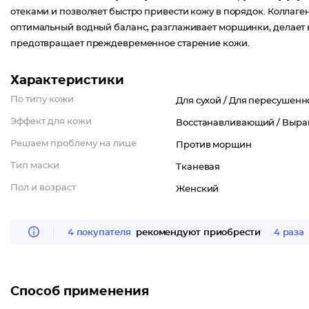
отеками и позволяет быстро привести кожу в порядок. Коллаге
оптимальный водный баланс, разглаживает морщинки, делает ко
предотвращает преждевременное старение кожи.
Характеристики
По типу кожи
Для сухой /
Для пересушенн
Эффект для кожи
Восстанавливающий /
Выра
Решаем проблему на лице
Против морщин
Тип маски
Тканевая
Пол и возраст
Женский
4 покупателя
рекомендуют приобрести
4 раза
Способ применения