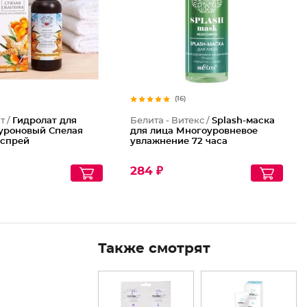
(16)
т /
Гидролат для
Белита - Витекс /
Splash-маска
луроновый Спелая
для лица Многоуровневое
 спрей
увлажнение 72 часа
284 ₽
Также смотрят