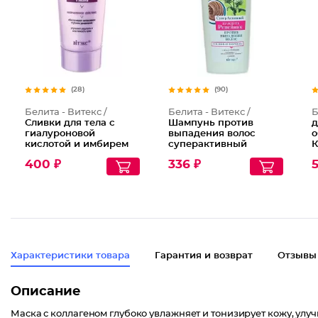
(28)
(90)
Белита - Витекс /
Белита - Витекс /
Б
Сливки для тела с
Шампунь против
д
гиалуроновой
выпадения волос
о
кислотой и имбирем
суперактивный
К
Увлажнение и
Репейник
400 ₽
336 ₽
5
упругость
Характеристики товара
Гарантия и возврат
Отзывы
Описание
Маска с коллагеном глубоко увлажняет и тонизирует кожу, улуч