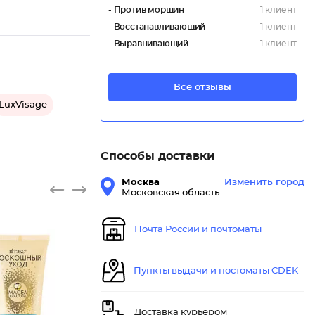
- Против морщин
1 клиент
- Восстанавливающий
1 клиент
- Выравнивающий
1 клиент
Все отзывы
LuxVisage
Способы доставки
Москва
Изменить город
Московская область
Почта России и почтоматы
Пункты выдачи и постоматы CDEK
Доставка курьером