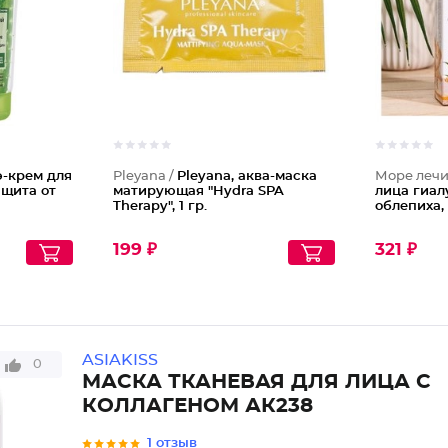
э-крем для
Pleyana /
Pleyana, аква-маска
Море лечи
ащита от
матирующая "Hydra SPA
лица гиа
Therapy", 1 гр.
облепиха,
199 ₽
321 ₽
ASIAKISS
0
МАСКА ТКАНЕВАЯ ДЛЯ ЛИЦА С
КОЛЛАГЕНОМ АК238
1 отзыв