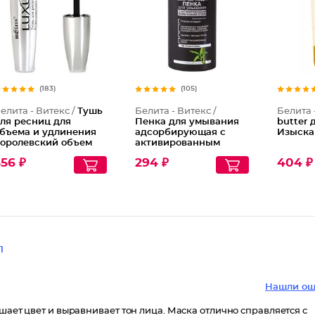
(183)
(105)
елита - Витекс /
Тушь
Белита - Витекс /
Белита 
ля ресниц для
Пенка для умывания
butter 
бъема и удлинения
адсорбирующая с
Изыск
оролевский объем
активированным
бамбуковым углем
56 ₽
294 ₽
404 ₽
Black Clean
1
Нашли ош
шает цвет и выравнивает тон лица. Маска отлично справляется с