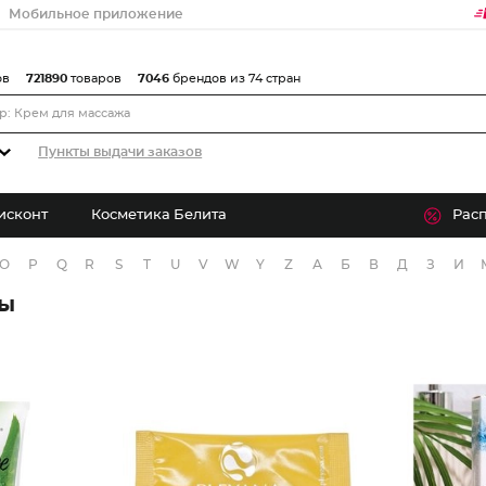
Мобильное приложение
ов
721890
товаров
7046
брендов из 74 стран
Пункты выдачи заказов
исконт
Косметика Белита
Рас
O
P
Q
R
S
T
U
V
W
Y
Z
А
Б
В
Д
З
И
ры