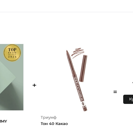
+
=
К
Триумф
MMY
Тон 40 Какао