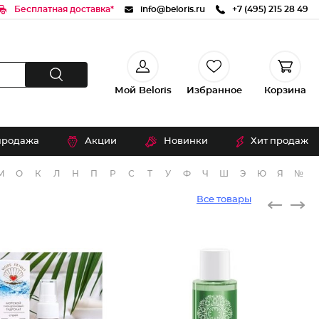
Бесплатная доставка*
info@beloris.ru
+7 (495) 215 28 49
Мой Beloris
Избранное
Корзина
продажа
Акции
Новинки
Хит продаж
М
О
К
Л
Н
П
Р
С
Т
У
Ф
Ч
Ш
Э
Ю
Я
№
Все товары