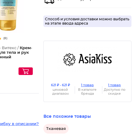
Способ и условия доставки можно выбрать
на этапе ввода адреса
(8)
- Витекс /
Крем-
для тела и рук
анный
621 ₽ - 621 ₽
1 товар
1 товар
ценовой
В каталоге
Доступно по
диапазон
бренда
скидке
Все похожие товары
ибку в описании?
Тканевая