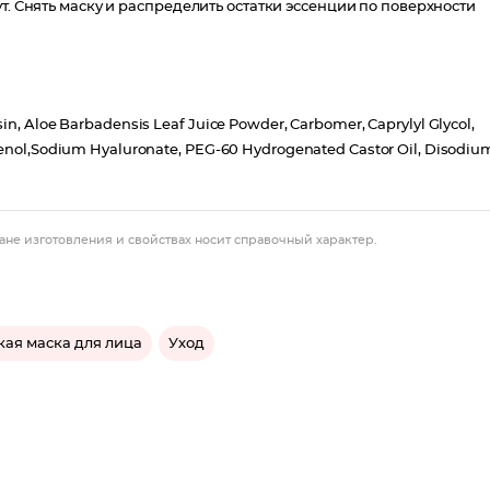
т. Снять маску и распределить остатки эссенции по поверхности
sin, Aloe Barbadensis Leaf Juice Powder, Carbomer, Caprylyl Glycol,
thenol,Sodium Hyaluronate, PEG-60 Hydrogenated Castor Oil, Disodiu
ане изготовления и свойствах носит справочный характер.
кая маска для лица
Уход