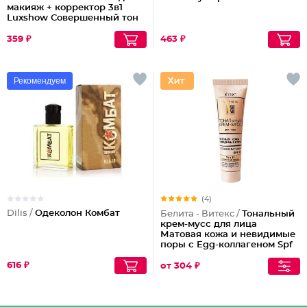
макияж + корректор 3в1
Luxshow Совершенный тон
универсальный
359 ₽
463 ₽
Рекомендуем
(4)
Dilis /
Одеколон Комбат
Белита - Витекс /
Тональный
крем-мусс для лица
Матовая кожа и невидимые
поры с Egg-коллагеном Spf
15
616 ₽
от 304 ₽