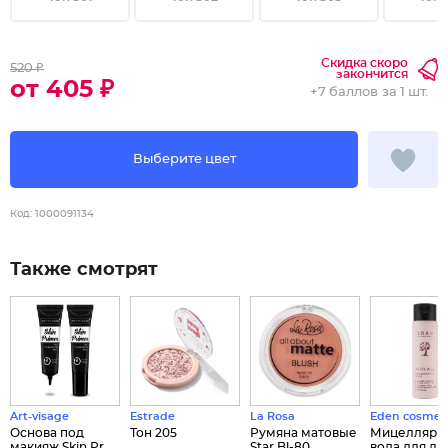
Скидка скоро
520 ₽
закончится
от 405 ₽
+
7 баллов
за 1 шт.
Выберите цвет
Код:
1000091134
Также смотрят
Art-visage
Estrade
La Rosa
Eden cosmeti
Основа под
Тон 205
Румяна матовые
Мицеллярн
макияж Skin Pr...
Star Bl-80...
вода для лиц