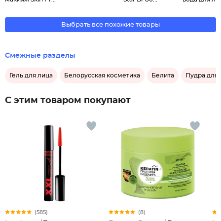
Выбрать все похожие товары
Смежные разделы
Гель для лица
Белорусская косметика
Белита
Пудра для 
С этим товаром покупают
(585)
(8)