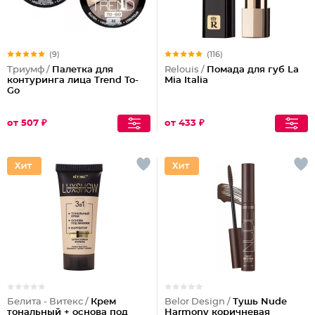
(9)
(116)
Триумф /
Палетка для
Relouis /
Помада для губ La
контуринга лица Trend To-
Mia Italia
Go
от 507 ₽
от 433 ₽
Белита - Витекс /
Крем
Belor Design /
Тушь Nude
тональный + основа под
Harmony коричневая