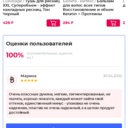
Luxvisage /
Тушь для ресниц
Белита - Витекс /
Бальзам
Lu
XXL Суперобъем - эффект
для волос всех типов
дл
накладных ресниц, Тон
Восстановление и объем
Черный
Keratin + Протеины
кашемира
439 ₽
294 ₽
25
Оценки пользователей
положительных оценок
100%
из 1
Марина
30.04.2022
Очень классные румяна, мягкие, пигментированные, не
пылять, хорошо ложатся, каждый может найти свой
оттенок, единственный минус - упаковка не очень
надежная, пластик не очень надежный, а в целом продукт
достойный.