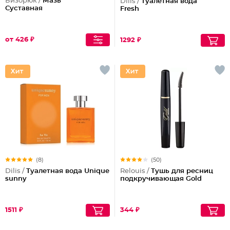
Бизорюк /
Мазь
Dilis /
Туалетная вода
Суставная
Fresh
от 426 ₽
1292 ₽
(8)
(50)
Dilis /
Туалетная вода Unique
Relouis /
Тушь для ресниц
sunny
подкручивающая Gold
1511 ₽
344 ₽