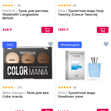
(9)
(6)
DIVAGE /
Тушь для ресниц
Dilis /
Туалетная вода Sexy
90x60x90 Longlashes
Twenty (Секси Твенти)
№7501
548 ₽
1380 ₽
-56%
Рекомендуем
(17)
(8)
Belor Design /
Тени для век
Dilis /
Туалетная вода
Color mania
Steelman zone