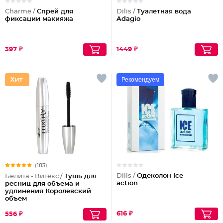
Charme /
Спрей для
Dilis /
Туалетная вода
фиксации макияжа
Adagio
397 ₽
1449 ₽
Рекомендуем
(183)
Dilis /
Одеколон Ice
Белита - Витекс /
Тушь для
action
ресниц для объема и
удлинения Королевский
объем
616 ₽
556 ₽