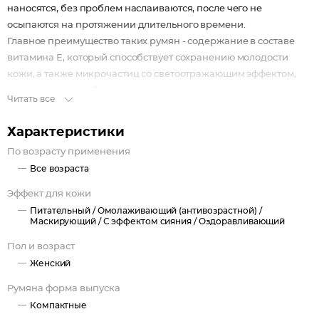
наносятся, без проблем наслаиваются, после чего не
осыпаются на протяжении длительного времени.
Главное преимущество таких румян - содержание в составе
витамина Е, который способствует сохранению молодости
кожи, а также микрочастиц со светоотражающим эффектом,
маскирующих любые несовершенства.
Читать все
Румяна станут незаменимыми для использования вне дома
благодаря входящей в комплект кисточке из натурального
Характеристики
ворса пони, которая мягко наносит и растушевывает текстуру!
По возрасту применения
Рекомендации по нанесению:
Все возраста
Совет 1: чтобы румяна ложились гладко, а не «пятнами»,
смягчите и увлажните кожу праймером, нанесите
Эффект для кожи
тональный крем тонким слоем, зафиксируйте пудрой и
Питательный /
Омолаживающий (антивозрастной) /
затем используйте румяна.
Маскирующий /
С эффектом сияния /
Оздоравливающий
Совет 2: румянами можно моделировать форму лица,
Пол и возраст
например, растушевывая их по скуловой кости
Женский
«горизонтально», вы можете сделать визуально лицо чуть
шире, а растушевывая по диагонали по направлению к
Румяна форма выпуска
вискам, можно визуально «вытянуть» лицо.
Компактные