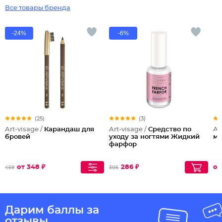
Все товары бренда
-24%
-6%
(25)
(3)
Art-visage /
Карандаш для
Art-visage /
Средство по
Ar
бровей
уходу за ногтями Жидкий
ма
фарфор
от 348 ₽
286 ₽
от
459
305
Дарим баллы за
отзывы