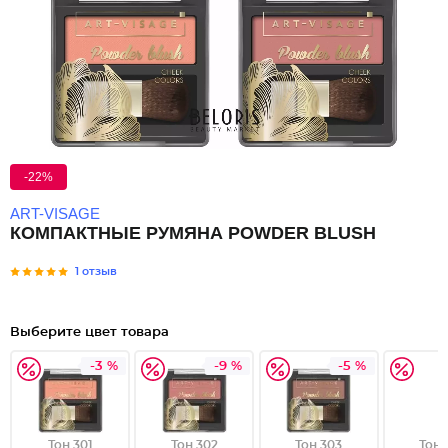
-22%
ART-VISAGE
КОМПАКТНЫЕ РУМЯНА POWDER BLUSH
1 отзыв
Выберите цвет товара
-3 %
-9 %
-5 %
Тон 301
Тон 302
Тон 303
Тон 