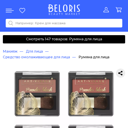
Распродажа
Акции
Новинки
Хит продаж
Все бренды
0-9
A
B
C
D
E
F
G
H
I
J
K
L
M
N
O
P
Q
R
S
T
U
V
W
Y
Z
А
Б
В
Д
З
И
М
О
К
Л
Н
П
Р
С
Т
У
Ф
Ч
Смотреть 147 товаров: Румяна для лица
Макияж
Для лица
Средство омолаживающее для лица
Румяна для лица