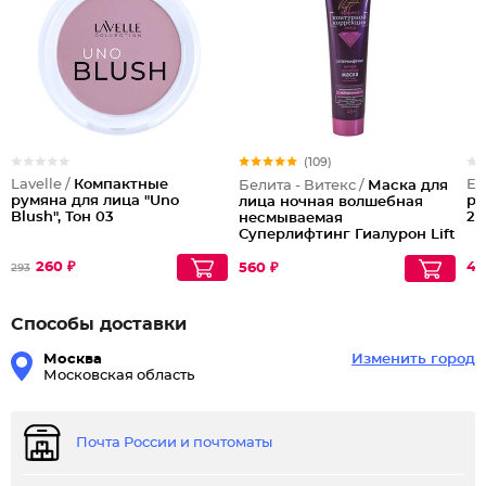
(109)
Lavelle /
Компактные
Es
Белита - Витекс /
Маска для
румяна для лица "Uno
ру
лица ночная волшебная
Blush", Тон 03
20
несмываемая
Суперлифтинг Гиалурон Lift
45+
260 ₽
40
560 ₽
293
Способы доставки
Москва
Изменить город
Московская область
Почта России и почтоматы