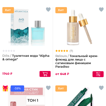
(7)
Dilis /
Туалетная вода "Alpha
Relouis /
Тональный крем-
& omega"
флюид для лица c
сатиновым финишем
Paradiso
1740 ₽
от 648 ₽
-59%