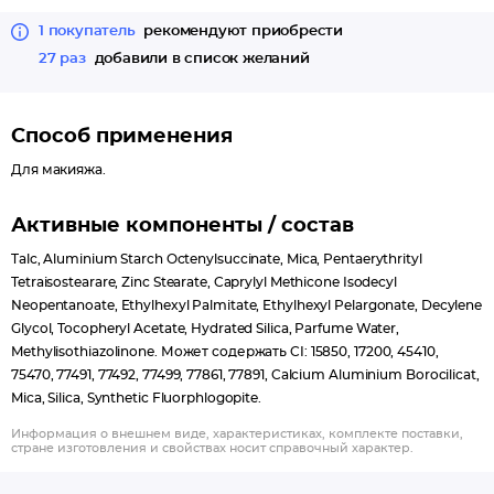
Правильные места нанесения румян — это выступающая
часть скуловой кости и подбородок.
1 покупатель
рекомендуют приобрести
27 раз
добавили в список желаний
Способ применения
Для макияжа.
Активные компоненты / состав
Talc, Aluminium Starch Octenylsuccinate, Mica, Pentaerythrityl
Tetraisostearare, Zinc Stearate, Caprylyl Methicone Isodecyl
Neopentanoate, Ethylhexyl Palmitate, Ethylhexyl Pelargonate, Decylene
Glycol, Tocopheryl Acetate, Hydrated Silica, Parfume Water,
Methylisothiazolinone. Может содержать CI: 15850, 17200, 45410,
75470, 77491, 77492, 77499, 77861, 77891, Calcium Aluminium Borocilicat,
Mica, Silica, Synthetic Fluorphlogopite.
Информация о внешнем виде, характеристиках, комплекте поставки,
стране изготовления и свойствах носит справочный характер.