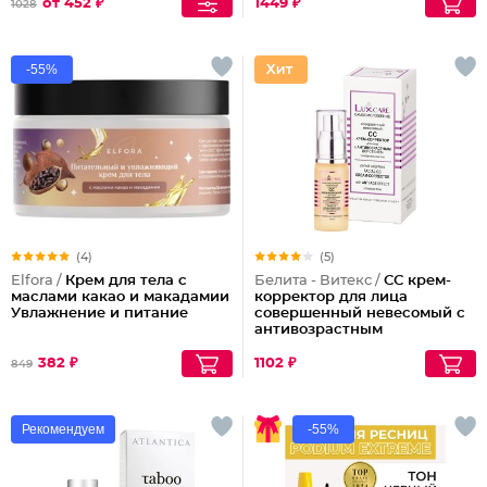
от 452 ₽
1449 ₽
1028
-55%
(4)
(5)
Elfora /
Крем для тела с
Белита - Витекс /
СС крем-
маслами какао и макадамии
корректор для лица
Увлажнение и питание
совершенный невесомый с
антивозрастным
действием
382 ₽
1102 ₽
849
Рекомендуем
-55%