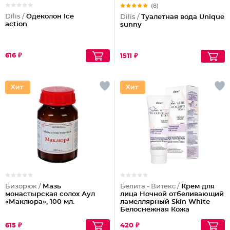
(8)
Dilis /
Одеколон Ice
Dilis /
Туалетная вода Unique
action
sunny
616 ₽
1511 ₽
Бизорюк /
Мазь
Белита - Витекс /
Крем для
монастырская солох Аул
лица Ночной отбеливающий
«Маклюра», 100 мл.
ламеллярный Skin White
Белоснежная Кожа
615 ₽
420 ₽