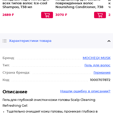
всех типов волос Ice-cool
повреждённых волос
ке
Shampoo, 738 мл
Nourishing Conditioner, 738
ча
мл
Sh
2689 ₽
3070 ₽
21
Характеристики товара
Бренд:
MOCHEQI MUSK
Тип:
Гель для волос
Страна бренда:
Германия
Код:
1000707872
Описание
Нашли ошибку в описании?
Гель для глубокой очистки кожи головы Scalp Cleaning
Refreshing Gel:
Тщательно очищает кожу головы, проникая глубоко в