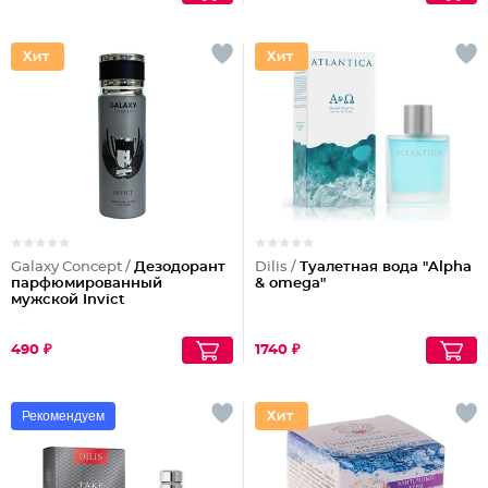
Galaxy Concept /
Дезодорант
Dilis /
Туалетная вода "Alpha
парфюмированный
& omega"
мужской Invict
490 ₽
1740 ₽
Рекомендуем