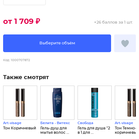
от 1 709 ₽
+
26 баллов
за 1 шт.
Выберите объём
Код:
1000707872
Также смотрят
Art-visage
Белита - Витекс
Свобода
Art-visage
Тон Коричневый
Гель-душ для
Гель для душа "2
Тон Темно-
мытья волос ...
в 1 для ...
коричневый.