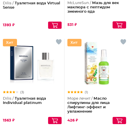
McLureSun /
Мазь для век
Dilis /
Туалетная вода Virtual
маклюра с пептидом
Sense
змеиного яда
531 ₽
1393 ₽
(3)
(1)
Dilis /
Туалетная вода
Море лечит /
Масло
Individual platinum
спирулины для лица
Лифтинг-эффект и
увлажнение
1563 ₽
426 ₽