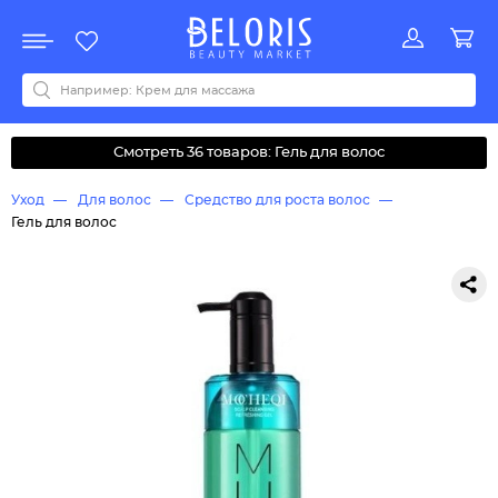
Распродажа
Акции
Новинки
Хит продаж
Все бренды
0-9
A
B
C
D
E
F
G
H
I
J
K
L
M
N
O
P
Q
R
S
T
U
V
W
Y
Z
А
Б
В
Д
З
И
М
О
К
Л
Н
П
Р
С
Т
У
Ф
Ч
Смотреть 36 товаров: Гель для волос
Уход
Для волос
Средство для роста волос
Гель для волос