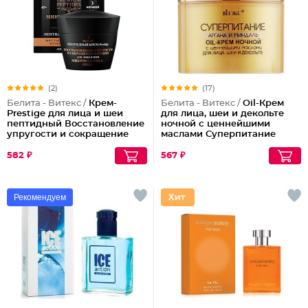
(2)
(17)
Белита - Витекс /
Крем-
Белита - Витекс /
Oil-Крем
Prestige для лица и шеи
для лица, шеи и декольте
пептидный Восстановление
ночной с ценнейшими
упругости и сокращение
маслами Суперпитание
морщин (ночной)
Аргана и миндаль
582 ₽
567 ₽
Рекомендуем