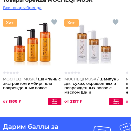
Товары бренда MOCHEQI MUSK
Все товары бренда
MOCHEQI MUSK /
Шампунь с
MOCHEQI MUSK /
Шампунь
MO
экстрактом имбиря для
для сухих, окрашенных и
пр
поврежденных волос
поврежденных волос с
ке
маслом Ши и
жо
гидролизованным
Da
кератином Nourishing
от 1938 ₽
от 2157 ₽
от
Shampoo
Дарим баллы за