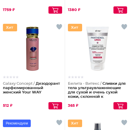
1759 ₽
1380 ₽
Galaxy Concept /
Дезодорант
Белита - Витекс /
Сливки для
парфюмированный
тела ультраувлажняющие
женский Your WAY
для сухой и очень сухой
кожи, склонной к
шелушениям Pharmacos
Panthenol Urea
512 ₽
365 ₽
Рекомендуем