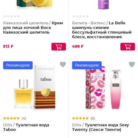
Кавказский целитель /
Крем
Белита - Витекс /
La Belle
для лица ночной Воск
шампунь-сияние
Кавказский целитель
бессульфатный глянцевый
блеск, восстановление
волос шелк+пептиды
513 ₽
499 ₽
Рекомендуем
Рекомендуем
(4)
(6)
Dilis /
Туалетная вода
Dilis /
Туалетная вода Sexy
Taboo
Twenty (Секси Твенти)