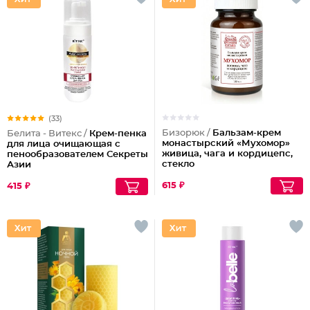
(33)
Бизорюк /
Бальзам-крем
Белита - Витекс /
Крем-пенка
монастырский «Мухомор»
для лица очищающая с
живица, чага и кордицепс,
пенообразователем Секреты
стекло
Азии
615 ₽
415 ₽