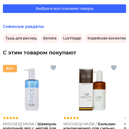
Выбрать все похожие товары
Смежные разделы
Тушь для ресниц
Белита
LuxVisage
Корейская косметика
С этим товаром покупают
MOCHEQI MUSK /
Шампунь
MOCHEQI MUSK /
Бальзам-
MO
холодный лёд с мятой для
кондиционер для сильно
дл