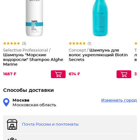
(3)
(1)
Selective Professional /
Concept /
Шампунь для
Te
Шампунь "Морские
волос укрепляющий Biotin
ло
водоросли" Shampoo Alghe
Secrets
во
Marine
1687 ₽
674 ₽
38
Способы доставки
Москва
Изменить город
Московская область
Почта России и почтоматы