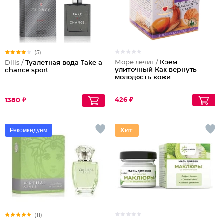
(5)
Море лечит /
Крем
Dilis /
Туалетная вода Take a
улиточный Как вернуть
chance sport
молодость кожи
426 ₽
1380 ₽
Рекомендуем
(11)