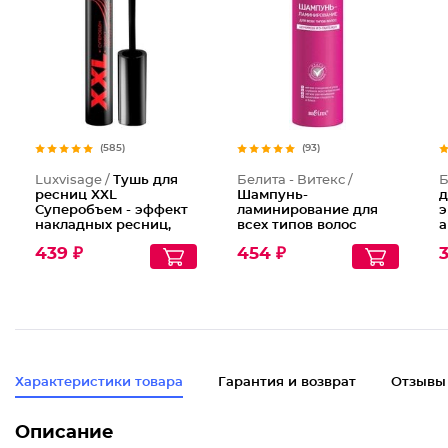
Тушь дл
(585)
(93)
Luxvisage /
Тушь для
Белита - Витекс /
Б
ресниц XXL
Шампунь-
д
Суперобъем - эффект
ламинирование для
э
накладных ресниц,
всех типов волос
а
Тон Черный
Гладкие и Ухоженные
а
439 ₽
454 ₽
3
Характеристики товара
Гарантия и возврат
Отзывы
Описание