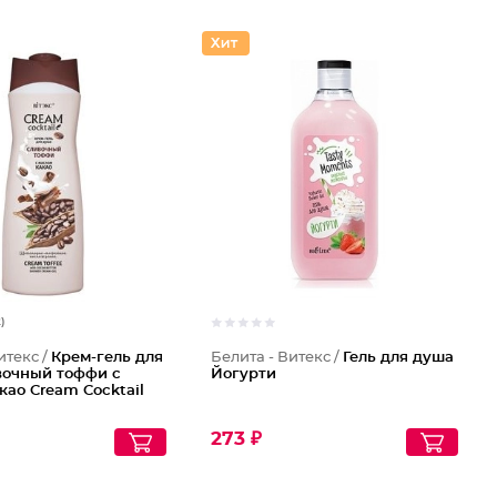
2)
итекс /
Крем-гель для
Белита - Витекс /
Гель для душа
вочный тоффи с
Йогурти
као Cream Cocktail
273 ₽