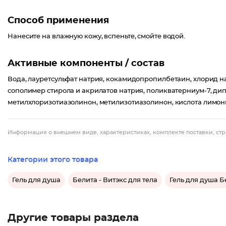
Способ применения
Нанесите на влажную кожу, вспеньте, смойте водой.
Активные компоненты / состав
Вода, лауретсульфат натрия, кокамидопропилбетаин, хлорид 
сополимер стирола и акрилатов натрия, поликватерниум-7, ди
метилхлоризотиазолинон, метилизотиазолинон, кислота лимонн
Информация о внешнем виде, характеристиках, комплекте поставки, стр
Категории этого товара
Гель для душа
Белита - Витэкс для тела
Гель для душа Б
Другие товары раздела