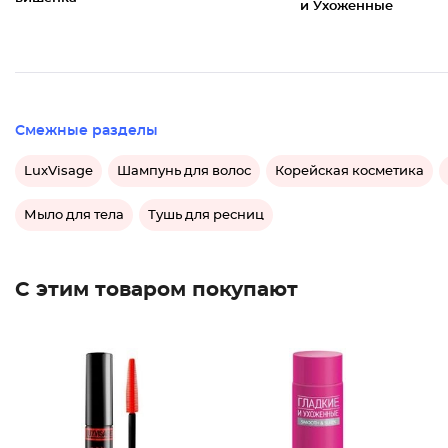
и Ухоженные
Смежные разделы
LuxVisage
Шампунь для волос
Корейская косметика
Мыло для тела
Тушь для ресниц
С этим товаром покупают