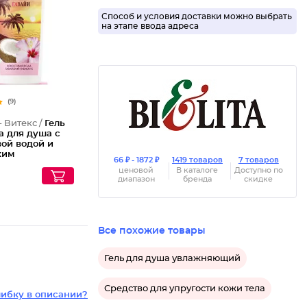
Способ и условия доставки можно выбрать
на этапе ввода адреса
(9)
- Витекс /
Гель
а для душа с
вой водой и
ким
66 ₽ - 1872 ₽
1419 товаров
7 товаров
усом Гавайи
ценовой
В каталоге
Доступно по
диапазон
бренда
скидке
Все похожие товары
Гель для душа увлажняющий
Средство для упругости кожи тела
ибку в описании?