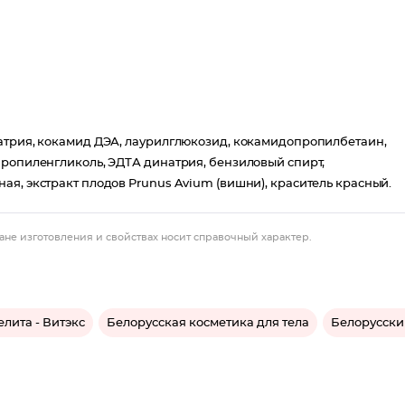
натрия, кокамид ДЭА, лаурилглюкозид, кокамидопропилбетаин,
пропиленгликоль, ЭДТА динатрия, бензиловый спирт,
ая, экстракт плодов Prunus Avium (вишни), краситель красный.
ане изготовления и свойствах носит справочный характер.
елита - Витэкс
Белорусская косметика для тела
Белорусски