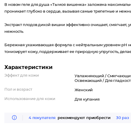
В новом геле для душа «Ты моя вишенка» заложена максималь
проникает глубоко в сердце, вызывая самые трепетные и нежны
Экстракт плодов дикой вишни эффективно очищает, смягчает, ув
нежность.
Бережная ухаживающая формула с нейтральным уровнем pH н
тонизирует кожу, поддерживает ее природную упругость, делае
Характеристики
Эффект для кожи
Увлажняющий /
Смягчающи
Освежающий /
Для гладкост
Пол и возраст
Женский
Использование для кожи
Для купания
4 покупателя
рекомендуют приобрести
30 раз