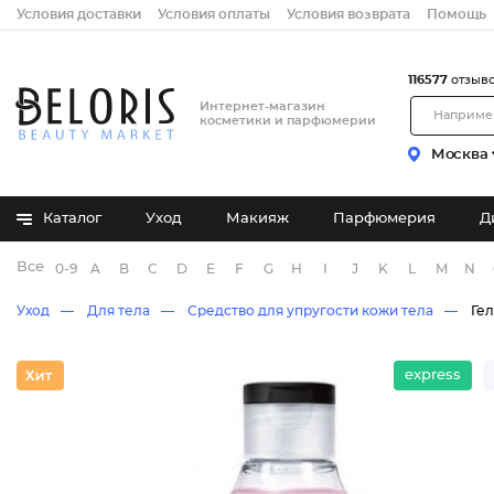
Условия доставки
Условия оплаты
Условия возврата
Помощь
116577
отзыв
Интернет-магазин
косметики и парфюмерии
Москва
Каталог
Уход
Макияж
Парфюмерия
Д
Все бренды
0-9
A
B
C
D
E
F
G
H
I
J
K
L
M
N
Уход
Для тела
Средство для упругости кожи тела
Гел
express