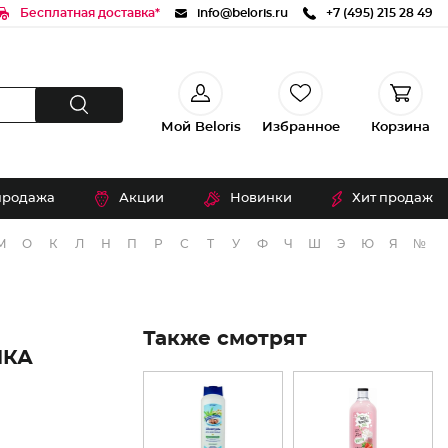
Бесплатная доставка*
info@beloris.ru
+7 (495) 215 28 49
Мой Beloris
Избранное
Корзина
продажа
Акции
Новинки
Хит продаж
М
О
К
Л
Н
П
Р
С
Т
У
Ф
Ч
Ш
Э
Ю
Я
№
Также смотрят
НКА