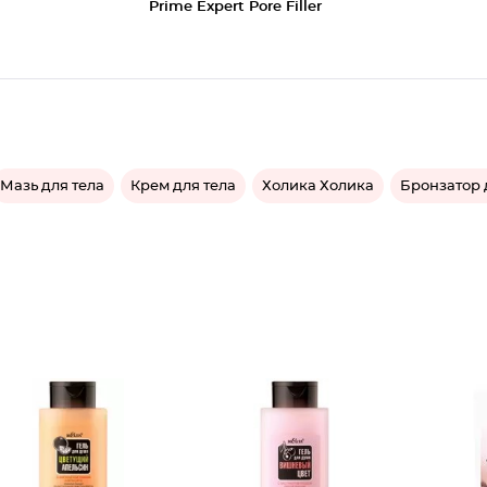
Prime Expert Pore Filler
Мазь для тела
Крем для тела
Холика Холика
Бронзатор 