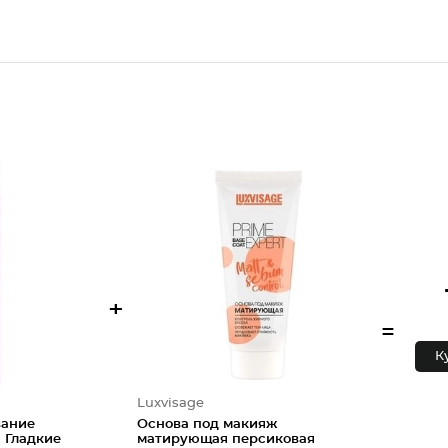
+
=
К
Luxvisage
вание
Основа под макияж
с Гладкие
матирующая персиковая