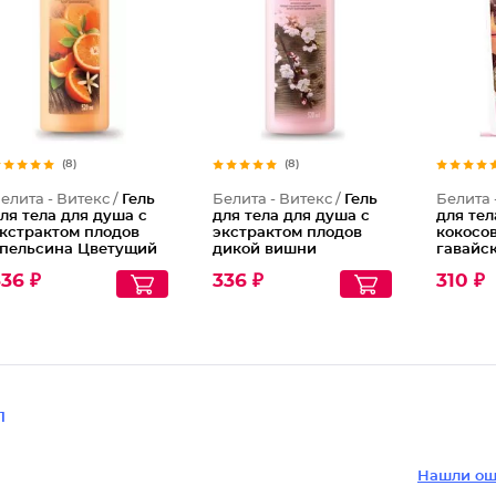
(8)
(8)
елита - Витекс /
Гель
Белита - Витекс /
Гель
Белита 
ля тела для душа с
для тела для душа с
для тел
кстрактом плодов
экстрактом плодов
кокосо
пельсина Цветущий
дикой вишни
гавайс
пельсин
Вишневый цвет
гибиск
36 ₽
336 ₽
310 ₽
1
Нашли ош