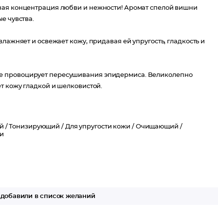
ная концентрация любви и нежности! Аромат спелой вишни
е чувства.
лажняет и освежает кожу, придавая ей упругость, гладкость и
е провоцирует пересушивания эпидермиса. Великолепно
т кожу гладкой и шелковистой.
й /
Тонизирующий /
Для упругости кожи /
Очищающий /
и
добавили в список желаний