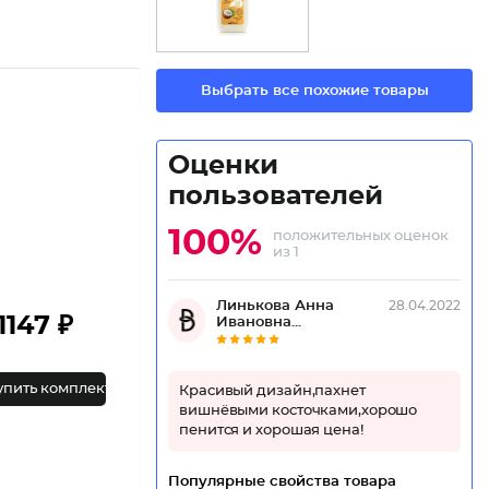
Выбрать все похожие товары
Оценки
пользователей
100%
положительных оценок
из 1
Линькова Анна
28.04.2022
1147 ₽
Ивановна...
упить комплект
Красивый дизайн,пахнет
вишнёвыми косточками,хорошо
пенится и хорошая цена!
Популярные свойства товара