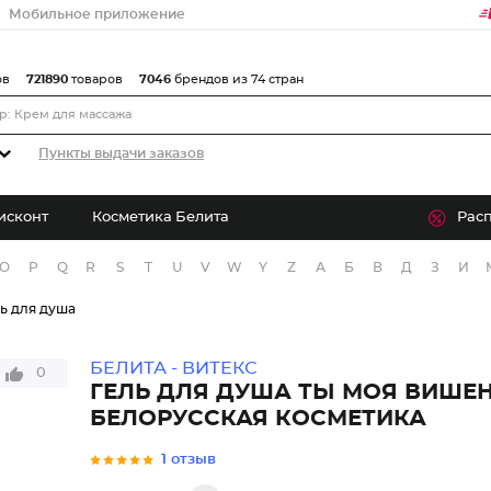
Мобильное приложение
ов
721890
товаров
7046
брендов из 74 стран
Пункты выдачи заказов
исконт
Косметика Белита
Рас
O
P
Q
R
S
T
U
V
W
Y
Z
А
Б
В
Д
З
И
ь для душа
БЕЛИТА - ВИТЕКС
0
ГЕЛЬ ДЛЯ ДУША ТЫ МОЯ ВИШЕ
БЕЛОРУССКАЯ КОСМЕТИКА
1 отзыв