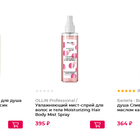
(
 для душа
OLLIN Professional /
Белита - В
осик
Увлажняющий мист-спрей для
душа Сли
волос и тела Moisturizing Hair
маслом ка
Body Mist Spray
395 ₽
364 ₽