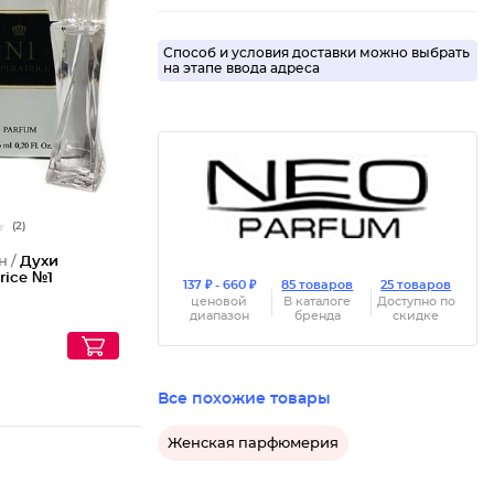
Способ и условия доставки можно выбрать
на этапе ввода адреса
(2)
н /
Духи
rice №1
137 ₽ - 660 ₽
85 товаров
25 товаров
ценовой
В каталоге
Доступно по
диапазон
бренда
скидке
Все похожие товары
Женская парфюмерия