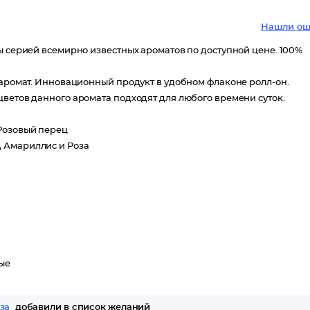
Нашли ош
ы серией всемирно известных ароматов по доступной цене. 100%
 аромат. Инновационный продукт в удобном флаконе ролл-он.
цветов данного аромата подходят для любого времени суток.
 Розовый перец
, Амариллис и Роза
ые
за
добавили в список желаний