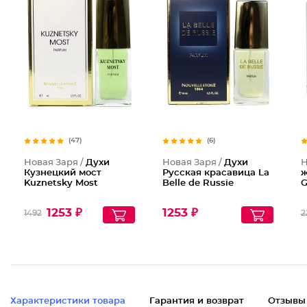
(47)
(6)
Новая Заря /
Духи
Новая Заря /
Духи
Н
Кузнецкий мост
Русская красавица La
ж
Kuznetsky Most
Belle de Russie
G
1253 ₽
1253 ₽
1492
2
Характеристики товара
Гарантия и возврат
Отзывы