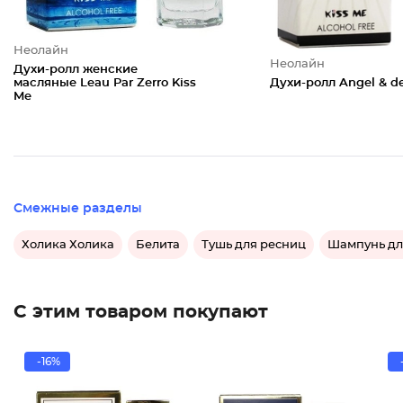
Неолайн
Неолайн
Духи-ролл женские
масляные Leau Par Zerro Kiss
Духи-ролл Angel & de
Me
Смежные разделы
Холика Холика
Белита
Тушь для ресниц
Шампунь дл
С этим товаром покупают
-16%