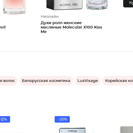
К
Неолайн
Духи-ролл женские
vil
масляные Molecular X100 Kiss
Me
я волос
Белорусская косметика
LuxVisage
Корейская к
-12%
-20%