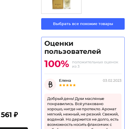
Выбрать все похожие товары
Оценки
пользователей
100%
положительных оценок
из 3
Елена
03.02.2023
Добрый день! Духи масляные
понравились. Всё упаковано
хорошо, нигде не протекло. Аромат
561 ₽
мягкий, нежный, не резкий. Свежий,
водяной. Но держится не долго, есть
возможность носить флакончик с