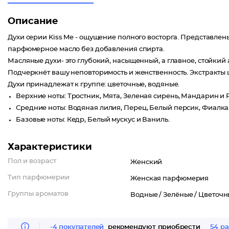
Описание
Духи серии Kiss Me - ощущение полного восторга. Представлен
парфюмерное масло без добавления спирта.
Масляные духи- это глубокий, насыщенный, а главное, стойкий
Подчеркнёт вашу неповторимость и женственность. Экстракты 
Духи принадлежат к группе: цветочные, водяные.
Верхние ноты: Тростник, Мята, Зеленая сирень, Мандарин и
Средние ноты: Водяная лилия, Перец, Белый персик, Фиалка
Базовые ноты: Кедр, Белый мускус и Ваниль.
Характеристики
Пол и возраст
Женский
Тип парфюмерии
Женская парфюмерия
Группы ароматов
Водные /
Зелёные /
Цветочн
-4 покупателей
рекомендуют приобрести
54 ра