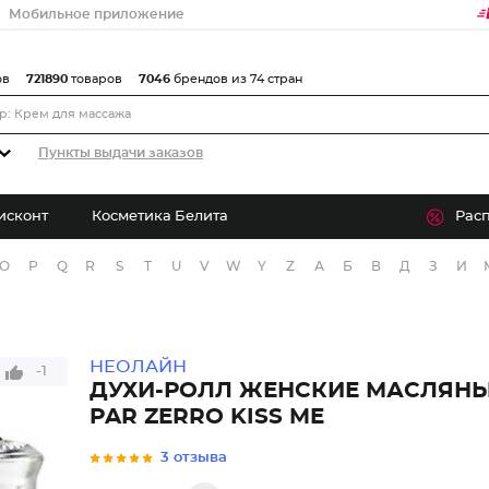
Мобильное приложение
ов
721890
товаров
7046
брендов из 74 стран
Пункты выдачи заказов
исконт
Косметика Белита
Рас
O
P
Q
R
S
T
U
V
W
Y
Z
А
Б
В
Д
З
И
НЕОЛАЙН
-1
ДУХИ-РОЛЛ ЖЕНСКИЕ МАСЛЯНЫ
PAR ZERRO KISS ME
3 отзыва