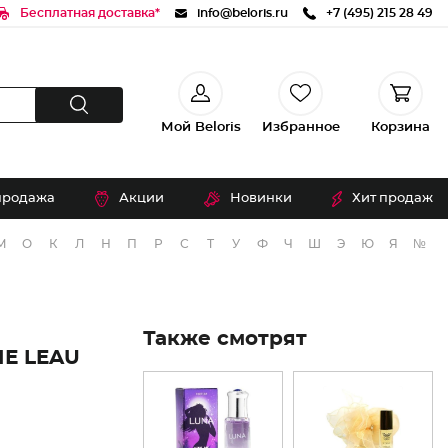
Бесплатная доставка*
info@beloris.ru
+7 (495) 215 28 49
Мой Beloris
Избранное
Корзина
продажа
Акции
Новинки
Хит продаж
М
О
К
Л
Н
П
Р
С
Т
У
Ф
Ч
Ш
Э
Ю
Я
№
Также смотрят
Е LEAU