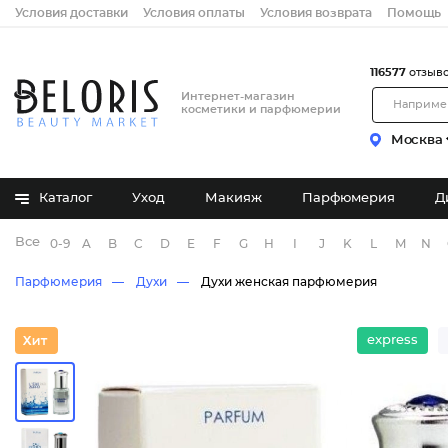
Условия доставки
Условия оплаты
Условия возврата
Помощь
116577
отзыв
Интернет-магазин
косметики и парфюмерии
Москва
Каталог
Уход
Макияж
Парфюмерия
Д
Все бренды
0-9
A
B
C
D
E
F
G
H
I
J
K
L
M
N
Парфюмерия
Духи
Духи женская парфюмерия
express