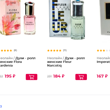
(8)
(11)
еолайн /
Духи - ролл
Неолайн /
Духи - ролл
Неолай
енские Flora
женские Fleur
Imperat
ardenia
Narcotiq
195 ₽
184 ₽
167 ₽
22
231
3