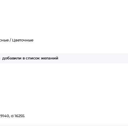
сные /
Цветочные
з
добавили в список желаний
140, ci 16255.