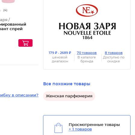
(4)
аря /
мированный
рант спрей
179 ₽ - 2689 ₽
70 товаров
8 товаров
ценовой
В каталоге
Доступно по
диапазон
бренда
скидке
Все похожие товары
ибку в описании?
Женская парфюмерия
Просмотренные товары
+ 1 товаров