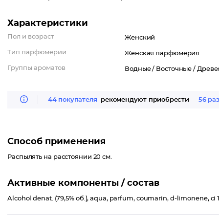
Характеристики
Пол и возраст
Женский
Тип парфюмерии
Женская парфюмерия
Группы ароматов
Водные /
Восточные /
Древе
44 покупателя
рекомендуют приобрести
56 ра
Способ применения
Распылять на расстоянии 20 см.
Активные компоненты / состав
Alcohol denat. (79,5% об.), aqua, parfum, coumarin, d-limonene, ci 19