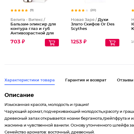
(9)
(20)
Белита - Витекс /
Новая Заря /
Духи
Н
Бальзам-эликсир для
Злато Скифов Or Des
К
контура глаз и губ
Scythes
K
Антивозрастной для
зрелой кожи LuxCare
703 ₽
1253 ₽
1
Характеристики товара
Гарантия и возврат
Отзывы
Описание
Изысканная красота, молодость и грация!
Чарующий аромат, подчеркивающий молодость,красоту и грацию
древесный запах открывается ноами бергамота,грейпфрута и и
жасмина и чувственной ванили. Основу утонченного шлейфа за
Семейство ароматов: восточный, древесный.