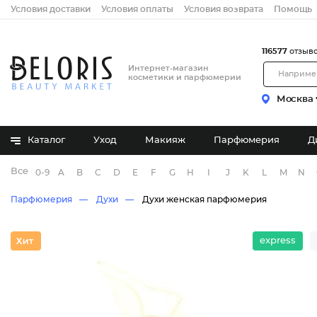
Условия доставки
Условия оплаты
Условия возврата
Помощь
116577
отзыв
Интернет-магазин
косметики и парфюмерии
Москва
Каталог
Уход
Макияж
Парфюмерия
Д
Все бренды
0-9
A
B
C
D
E
F
G
H
I
J
K
L
M
N
Парфюмерия
Духи
Духи женская парфюмерия
express