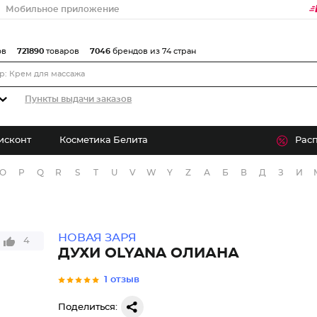
Мобильное приложение
ов
721890
товаров
7046
брендов из 74 стран
Пункты выдачи заказов
исконт
Косметика Белита
Рас
O
P
Q
R
S
T
U
V
W
Y
Z
А
Б
В
Д
З
И
НОВАЯ ЗАРЯ
4
ДУХИ OLYANA ОЛИАНА
1 отзыв
Поделиться: