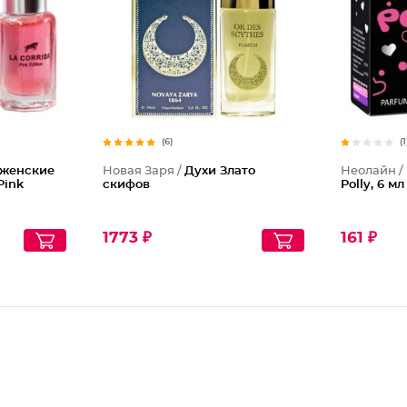
(6)
(1
 женские
Новая Заря /
Духи Злато
Неолайн /
Pink
скифов
Polly, 6 мл
1773 ₽
161 ₽