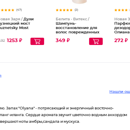
(47)
(2)
овая Заря /
Духи
Белита - Витекс /
Новая З
узнецкий мост
Шампунь-
Парфю
uznetsky Most
восстановление для
дезодо
волос поврежденных
Олиана
с маслом льна с
1253 ₽
349 ₽
272 ₽
492
антистатическим
эффектом Сила
Природы
1
Нашли ош
. Запах "Olyana" - потрясающий и энергичный восточно-
ланг-иланга. Сердце аромата звучит цветочно водным аккордом
вершают ноты амбры,сандала и мускуса.