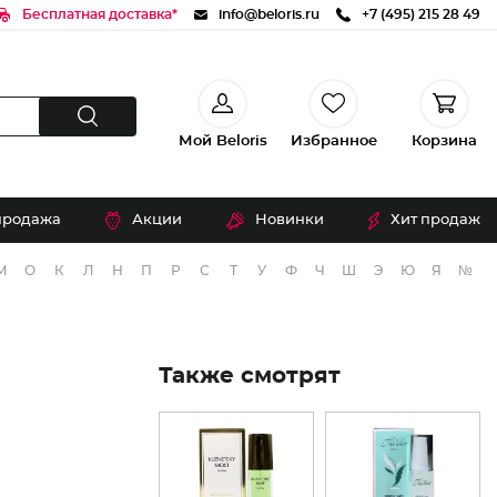
Бесплатная доставка*
info@beloris.ru
+7 (495) 215 28 49
Мой Beloris
Избранное
Корзина
продажа
Акции
Новинки
Хит продаж
М
О
К
Л
Н
П
Р
С
Т
У
Ф
Ч
Ш
Э
Ю
Я
№
Также смотрят