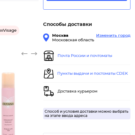
Способы доставки
uxVisage
Москва
Изменить город
Московская область
Почта России и почтоматы
Пункты выдачи и постоматы CDEK
Доставка курьером
Способ и условия доставки можно выбрать
на этапе ввода адреса