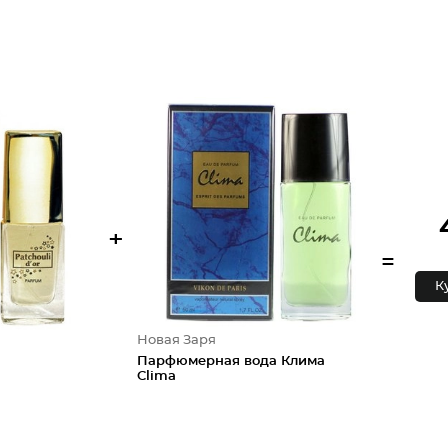
+
=
К
Новая Заря
Парфюмерная вода Клима
Clima