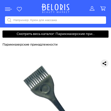
Распродажа
Акции
Новинки
Хит продаж
Все бренды
0-9
A
B
C
D
E
F
G
H
I
J
K
L
M
N
O
P
Q
R
S
T
U
V
W
Y
Z
А
Б
В
Д
З
И
М
О
К
Л
Н
П
Р
С
Т
У
Ф
Ч
Смотреть весь каталог: Парикмахерские при...
Парикмахерские принадлежности