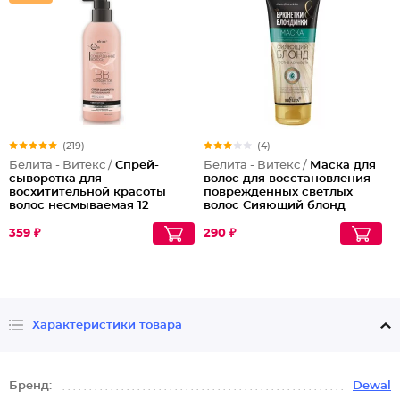
(219)
(4)
Белита - Витекс /
Спрей-
Белита - Витекс /
Маска для
сыворотка для
волос для восстановления
восхитительной красоты
поврежденных светлых
волос несмываемая 12
волос Сияющий блонд
эффектов Совершенные
Волосы
359 ₽
290 ₽
Характеристики товара
Бренд:
Dewal