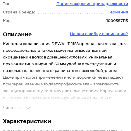
Тип:
Парикмахерские принадлежности
Страна бренда:
Германия
Код:
1000557115
Описание
Нашли ошибку в описании?
Кисть для окрашивания DEWAL T-1158 предназначена как для
профессионалов, а также может использоваться при
окрашивании волос в домашних условиях. Уникальная
прямая щетина шириной 60 мм удобна в эксплуатации и
позволяет качественно окрашивать волосы любой длины.
Даже при частом применении кисти, ворсинки не выпадают
при окрашивании, что дает профессионалам возможность
эксплуатировать эту кисточку длительное время. Корпус кисти
изготовлен из прочного износоустойчивого пластика и
представлен в классическом черном цвете. Качественная
Читать все
оригинальная широкая кисть станет надежным помощником в
работе профессионального мастера по окрашиванию волос
Характеристики
любой структуры и длины.