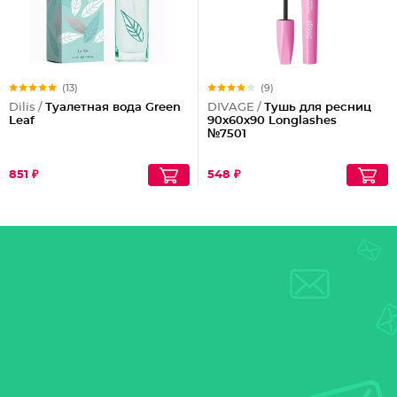
(13)
(9)
Dilis /
Туалетная вода Green
DIVAGE /
Тушь для ресниц
Leaf
90x60x90 Longlashes
№7501
851 ₽
548 ₽