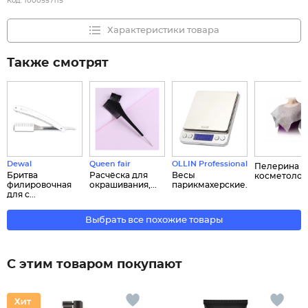
Код:
1000557115
Характеристики товара
Также смотрят
Dewal
Queen fair
OLLIN Professional
Пелерина
Бритва
Расчёска для
Весы
косметологи
филировочная
окрашивания,...
парикмахерские...
для с...
Выбрать все похожие товары
С этим товаром покупают