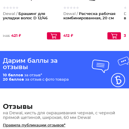
Dewal /
Брашинг для
Dewal /
Расческа рабочая
De
укладки волос D 12/46
комбинированная, 20 см
во
421 ₽
412 ₽
31
1405
Дарим баллы за
отзывы
10 баллов
за отзыв*
20 баллов
за отзыв с фото товара
Отзывы
на Dewal, кисть для окрашивания черная, с черной
прямой щетиной, широкая, 60 мм Dewal
Правила публикации отзывов*