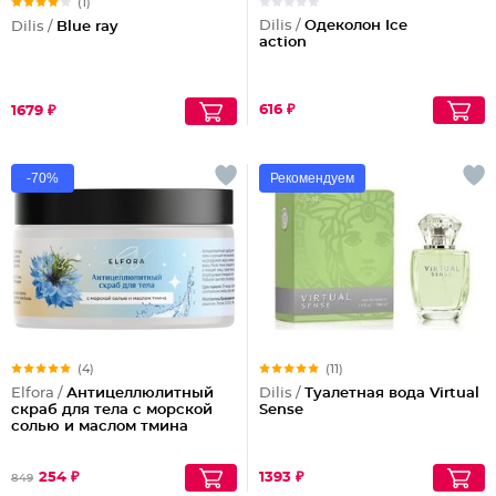
(1)
Dilis /
Одеколон Ice
Dilis /
Blue ray
action
616 ₽
1679 ₽
-70%
Рекомендуем
(4)
(11)
Elfora /
Антицеллюлитный
Dilis /
Туалетная вода Virtual
скраб для тела с морской
Sense
солью и маслом тмина
254 ₽
1393 ₽
849