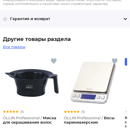
Информация о внешнем виде, характеристиках, комплекте поставки,
стране изготовления и свойствах носит справочный характер.
Гарантия и возврат
Другие товары раздела
Все товары
(1)
(1)
Ка
OLLIN Professional /
Миска
OLLIN Professional /
Весы
см
для окрашивания волос
парикмахерские
тё