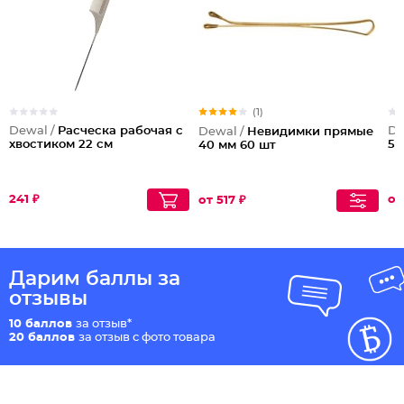
(1)
Dewal /
Расческа рабочая с
De
Dewal /
Невидимки прямые
хвостиком 22 см
50
40 мм 60 шт
241 ₽
от
от 517 ₽
Дарим баллы за
отзывы
10 баллов
за отзыв*
20 баллов
за отзыв с фото товара