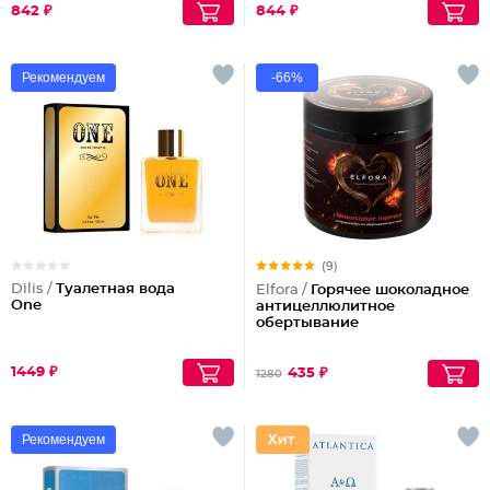
842 ₽
844 ₽
Рекомендуем
-66%
(9)
Dilis /
Туалетная вода
Elfora /
Горячее шоколадное
One
антицеллюлитное
обертывание
1449 ₽
435 ₽
1280
Рекомендуем