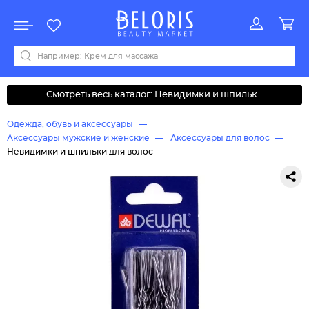
Распродажа
Акции
Новинки
Хит продаж
Все бренды
0-9
A
B
C
D
E
F
G
H
I
J
K
L
M
N
O
P
Q
R
S
T
U
V
W
Y
Z
А
Б
В
Д
З
И
М
О
К
Л
Н
П
Р
С
Т
У
Ф
Ч
Смотреть весь каталог: Невидимки и шпильк...
Одежда, обувь и аксессуары
Аксессуары мужские и женские
Аксессуары для волос
Невидимки и шпильки для волос