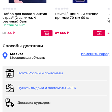
Набор для волос "Бантик
Dewal /
Шпильки мягкие
De
страз" (2 зажима, 4
прямые 70 мм 60 шт
во
резинки) бант
Ч
Партия по 6шт
45 ₽
от 665 ₽
22
141
Способы доставки
Москва
Изменить город
Московская область
Почта России и почтоматы
Пункты выдачи и постоматы CDEK
Доставка курьером