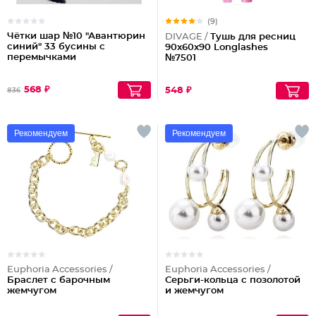
(9)
Чётки шар №10 "Авантюрин
DIVAGE /
Тушь для ресниц
синий" 33 бусины с
90x60x90 Longlashes
перемычками
№7501
568 ₽
548 ₽
836
Рекомендуем
Рекомендуем
Euphoria Accessories /
Euphoria Accessories /
Браслет с барочным
Серьги-кольца с позолотой
жемчугом
и жемчугом