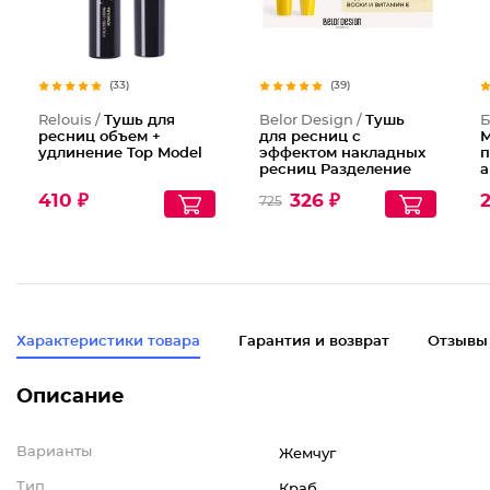
(33)
(39)
Relouis /
Тушь для
Belor Design /
Тушь
Б
ресниц объем +
для ресниц с
М
удлинение Top Model
эффектом накладных
п
ресниц Разделение
а
Объем Длина Podium
б
410 ₽
326 ₽
725
extreme
B
Характеристики товара
Гарантия и возврат
Отзывы
Описание
Варианты
Жемчуг
Тип
Краб