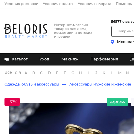
Условия доставки
Условия оплаты
Условия возврата
Помощь
116577
отзыв
Интернет-магазин
товаров для дома,
косметики и детских
игрушек
Москва
Каталог
Уход
Макияж
Парфюмерия
Д
Все бренды
0-9
A
B
C
D
E
F
G
H
I
J
K
L
M
N
Одежда, обувь и аксессуары
Аксессуары мужские и женские
express
-57%