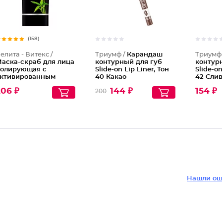
(158)
елита - Витекс /
Триумф /
Карандаш
Триумф
аска-скраб для лица
контурный для губ
контур
олирующая с
Slide-on Lip Liner, Тон
Slide-on
ктивированным
40 Какао
42 Сли
амбуковым углем
206 ₽
144 ₽
154 ₽
200
lack Clean
Нашли ош