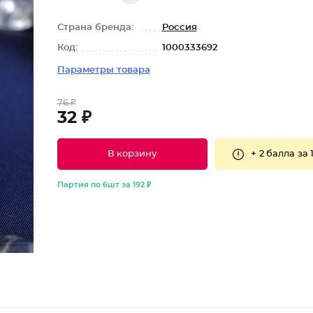
Страна бренда:
Россия
Код:
1000333692
Параметры товара
76 ₽
32 ₽
+
2 балла
за 
В корзину
Партия по 6шт за 192 ₽