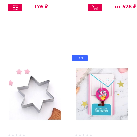
176 ₽
от 528 ₽
-71%