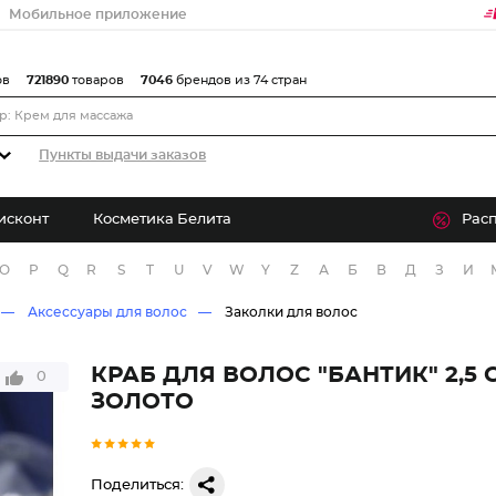
Мобильное приложение
ов
721890
товаров
7046
брендов из 74 стран
Пункты выдачи заказов
исконт
Косметика Белита
Рас
O
P
Q
R
S
T
U
V
W
Y
Z
А
Б
В
Д
З
И
Аксессуары для волос
Заколки для волос
КРАБ ДЛЯ ВОЛОС "БАНТИК" 2,5
0
ЗОЛОТО
Поделиться: