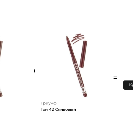
+
=
К
Триумф
Тон 42 Сливовый