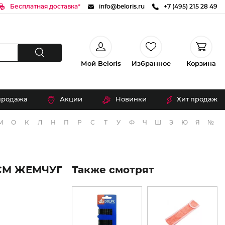
Бесплатная доставка*
info@beloris.ru
+7 (495) 215 28 49
Мой Beloris
Избранное
Корзина
продажа
Акции
Новинки
Хит продаж
М
О
К
Л
Н
П
Р
С
Т
У
Ф
Ч
Ш
Э
Ю
Я
№
 СМ ЖЕМЧУГ
Также смотрят