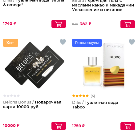
Dilis /
Туалетная вода "Alpha
Elfora /
Крем для тела с
& omega"
маслами какао и макадамии
Увлажнение и питание
1740 ₽
382 ₽
849
Рекомендуем
(4)
Beloris Bonus /
Подарочная
Dilis /
Туалетная вода
карта 10000 руб
Taboo
10000 ₽
1759 ₽