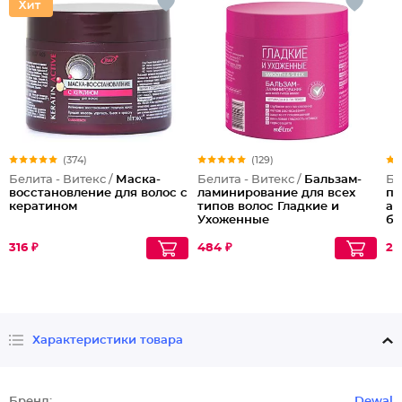
(374)
(129)
Белита - Витекс /
Маска-
Белита - Витекс /
Бальзам-
Бе
восстановление для волос с
ламинирование для всех
пл
кератином
типов волос Гладкие и
ак
Ухоженные
ба
Bl
316 ₽
484 ₽
211
Характеристики товара
Бренд:
Dewal