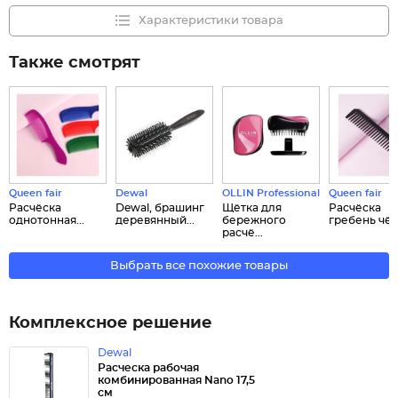
Характеристики товара
Также смотрят
Queen fair
Dewal
OLLIN Professional
Queen fair
Расчёска
Dewal, брашинг
Щётка для
Расчёска
однотонная...
деревянный...
бережного
гребень чёрн
расчё...
Выбрать все похожие товары
Комплексное решение
Dewal
Расческа рабочая
комбинированная Nano 17,5
см