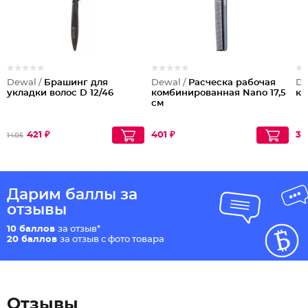
Dewal /
Брашинг для
Dewal /
Расческа рабочая
De
укладки волос D 12/46
комбинированная Nano 17,5
ко
см
421 ₽
401 ₽
38
1405
Дарим баллы за
отзывы
10 баллов
за отзыв*
20 баллов
за отзыв с фото товара
Отзывы