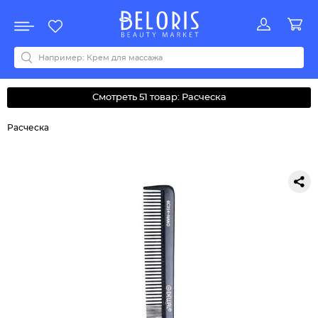
Распродажа
Акции
Новинки
Хит продаж
Все бренды
0-9
A
B
C
D
E
F
G
H
I
J
K
L
M
N
O
P
Q
R
S
T
U
V
W
Y
Z
А
Б
В
Д
З
И
М
О
К
Л
Н
П
Р
С
Т
У
Ф
Ч
Смотреть 51 товар: Расческа
Расческа