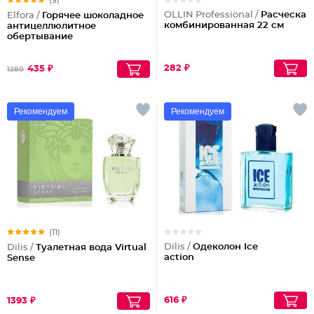
(9)
OLLIN Professional /
Расческа
Elfora /
Горячее шоколадное
комбинированная 22 см
антицеллюлитное
обертывание
282 ₽
435 ₽
1280
Рекомендуем
Рекомендуем
(11)
Dilis /
Одеколон Ice
Dilis /
Туалетная вода Virtual
action
Sense
616 ₽
1393 ₽