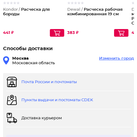
Kondor /
Расческа для
Dewal /
Расческа рабочая
De
бороды
комбинированная 19 см
ме
Pr
Co
441 ₽
383 ₽
42
Способы доставки
Москва
Изменить город
Московская область
Почта России и почтоматы
Пункты выдачи и постоматы CDEK
Доставка курьером