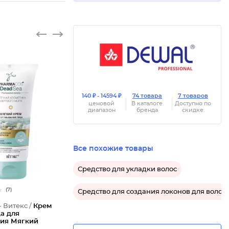
140 ₽ - 14594 ₽
74 товара
7 товаров
ценовой
В каталоге
Доступно по
диапазон
бренда
скидке
Все похожие товары
Средство для укладки волос
(7)
Средство для создания локонов для волос
- Витекс /
Крем
а для
ия Мягкий