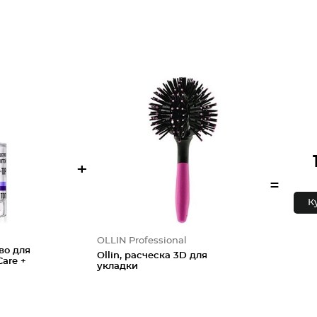
+
=
К
OLLIN Professional
во для
Ollin, расческа 3D для
Care +
укладки