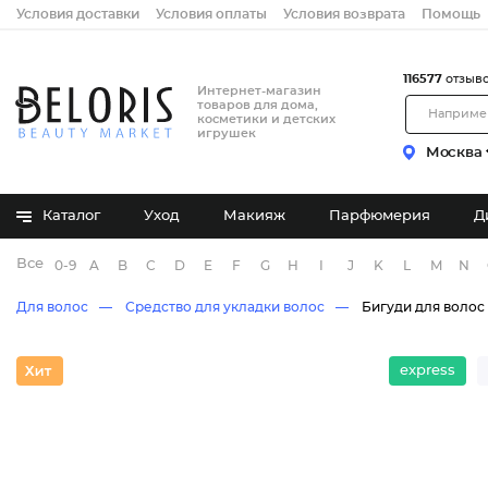
Условия доставки
Условия оплаты
Условия возврата
Помощь
116577
отзыв
Интернет-магазин
товаров для дома,
косметики и детских
игрушек
Москва
Каталог
Уход
Макияж
Парфюмерия
Д
Все бренды
0-9
A
B
C
D
E
F
G
H
I
J
K
L
M
N
Для волос
Средство для укладки волос
Бигуди для волос
express