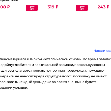
крепитель
308 ₽
319 ₽
243 ₽
Нашли ош
пеноматериала и гибкой металлической основы. Во время завив
одойдут любителям вертикальной завивки, поскольку локоны
уди располагается тонкая, но прочная проволока, с помощью
еранги не наносят вреда структуре волос, поскольку не имеют
ользовать каждый день, даже во время сна: вы не будете
оздании укладки.