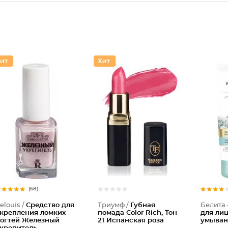
Губная
(68)
elouis /
Средство для
Триумф /
Губная
Белита 
крепления ломких
помада Color Rich, Тон
для лиц
огтей Железный
21 Испанская роза
умыван