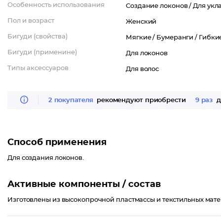
Особенность использования
Создание локонов /
Для укл
Пол и возраст
Женский
Бигуди (свойства)
Мягкие /
Бумеранги /
Гибки
Бигуди (применине)
Для локонов
Типы аксессуаров
Для волос
2 покупателя
рекомендуют приобрести
9 раз
д
Способ применения
Для создания локонов.
Активные компоненты / состав
Изготовлены из высокопрочной пластмассы и текстильных мате