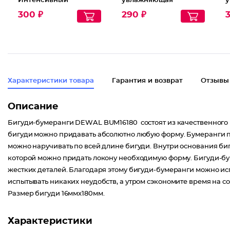
Интенсивный
увлажняющая
у
увлажняющий
очищающая
300 ₽
290 ₽
Характеристики товара
Гарантия и возврат
Отзывы
Описание
Бигуди-бумеранги DEWAL BUM16180 состоят из качественного 
бигуди можно придавать абсолютно любую форму. Бумеранги п
можно наручивать по всей длине бигуди. Внутри основания биг
которой можно придать локону необходимую форму. Бигуди-бум
жестких деталей. Благодаря этому бигуди-бумеранги можно исп
испытывать никаких неудобств, а утром сэкономите время на с
Размер бигуди 16ммх180мм.
Характеристики