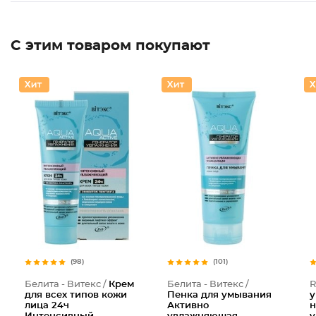
С этим товаром покупают
(98)
(101)
Белита - Витекс /
Крем
Белита - Витекс /
R
для всех типов кожи
Пенка для умывания
у
лица 24ч
Активно
н