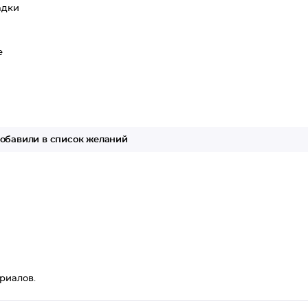
адки
е
обавили в список желаний
риалов.