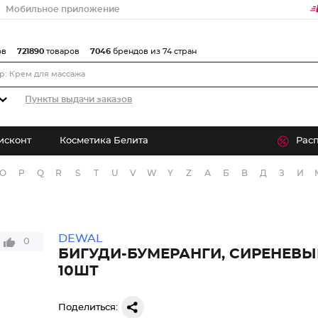
Мобильное приложение
ов
721890
товаров
7046
брендов из 74 стран
Пункты выдачи заказов
исконт
Косметика Белита
Рас
O
P
Q
R
S
T
U
V
W
Y
Z
А
Б
В
Д
З
И
DEWAL
0
БИГУДИ-БУМЕРАНГИ, СИРЕНЕВЫЕ
10ШТ
Поделиться: