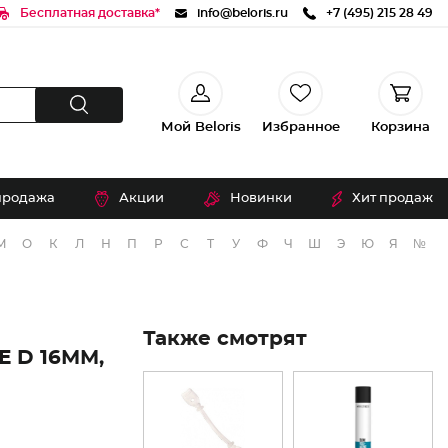
Бесплатная доставка*
info@beloris.ru
+7 (495) 215 28 49
Мой Beloris
Избранное
Корзина
продажа
Акции
Новинки
Хит продаж
М
О
К
Л
Н
П
Р
С
Т
У
Ф
Ч
Ш
Э
Ю
Я
№
Также смотрят
 D 16ММ,