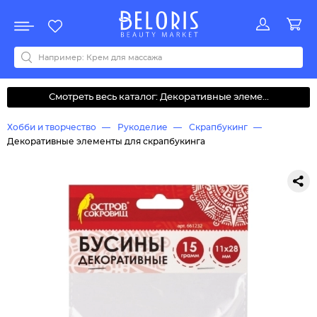
Распродажа
Акции
Новинки
Хит продаж
Все бренды
0-9
A
B
C
D
E
F
G
H
I
J
K
L
M
N
O
P
Q
R
S
T
U
V
W
Y
Z
А
Б
В
Д
З
И
М
О
К
Л
Н
П
Р
С
Т
У
Ф
Ч
Смотреть весь каталог: Декоративные элеме...
Хобби и творчество
Рукоделие
Скрапбукинг
Декоративные элементы для скрапбукинга