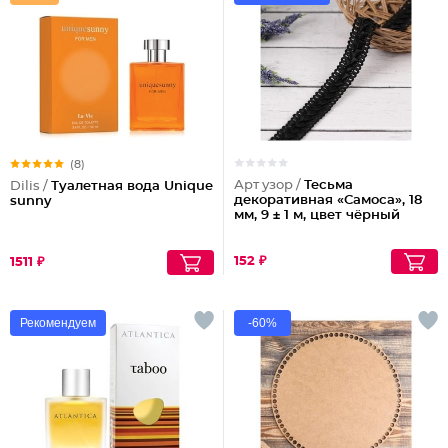
(8)
Арт узор /
Тесьма
Dilis /
Туалетная вода Unique
декоративная «Самоса», 18
sunny
мм, 9 ± 1 м, цвет чёрный
152 ₽
1511 ₽
Рекомендуем
-60%