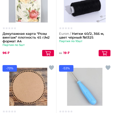
Декупажная карта "Розы
Euron /
Нитки 40/2, 366 м,
винтаж" плотность 45 г/м2
цвет чёрный №1325
формат А4
Партия по 10шт
Партия по 5шт
96 ₽
19 ₽
65
-70%
-53%