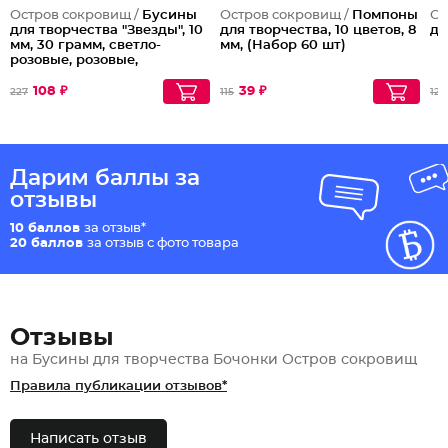
Остров сокровищ /
Бусины
Остров сокровищ /
Помпоны
Ос
для творчества "Звезды", 10
для творчества, 10 цветов, 8
дл
мм, 30 грамм, светло-
мм, (Набор 60 шт)
розовые, розовые,
фиолетовые
108 ₽
39 ₽
227
115
125
Дарим баллы за
отзывы
10 баллов
за отзыв*
20 баллов
за отзыв с фото товара
Отзывы
на Бусины для творчества Бочонки Остров сокровищ
Правила публикации отзывов*
Написать отзыв