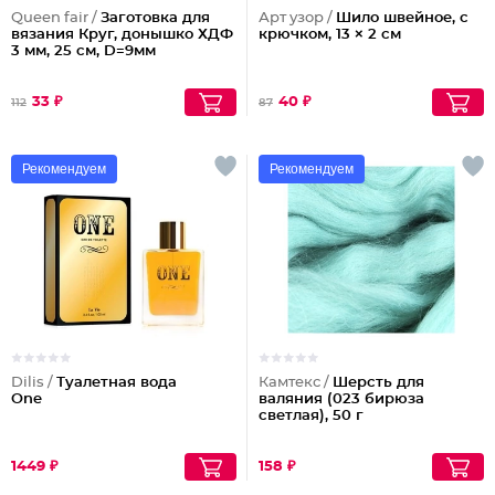
Queen fair /
Заготовка для
Арт узор /
Шило швейное, с
вязания Круг, донышко ХДФ
крючком, 13 × 2 см
3 мм, 25 см, D=9мм
33 ₽
40 ₽
112
87
Рекомендуем
Рекомендуем
Dilis /
Туалетная вода
Камтекс /
Шерсть для
One
валяния (023 бирюза
светлая), 50 г
1449 ₽
158 ₽