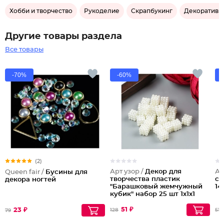
Хобби и творчество
Рукоделие
Скрапбукинг
Декоративн
Другие товары раздела
Все товары
-70%
-60%
(2)
Арт узор /
Декор для
Ар
Queen fair /
Бусины для
творчества пластик
ск
декора ногтей
"Барашковый жемчужный
14
кубик" набор 25 шт 1х1х1
см
51 ₽
23 ₽
128
51
79