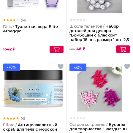
(14)
Школа талантов /
Набор
Dilis /
Туалетная вода Elite
деталей для декора
Arpeggio
"Бомбошки с блеском"
набор 18 шт., размер 1 шт: 2,5
см, цвет белое серебро
48 ₽
1642 ₽
104
-70%
-52%
(4)
Остров сокровищ /
Бусины
Elfora /
Антицеллюлитный
для творчества "Звезды", 10
скраб для тела с морской