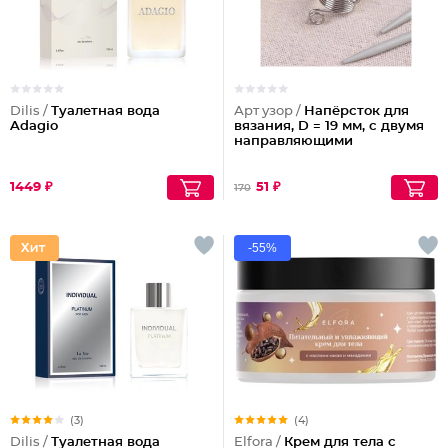
Dilis /
Туалетная вода
Арт узор /
Напёрсток для
Adagio
вязания, D = 19 мм, с двумя
направляющими
1449 ₽
51 ₽
170
-55%
(3)
(4)
Dilis /
Туалетная вода
Elfora /
Крем для тела с