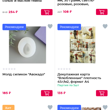
мм, 30 грамм, светло-
солью и маслом тмина
розовые, розовые,
фиолетовые
108 ₽
254 ₽
227
849
Рекомендуем
Рекомендуем
Молд силикон "Авокадо"
Декупажная карта
"Влюбленные" плотность
45г/м2, формат А4
Партия по 5шт
185 ₽
135 ₽
Рекомендуем