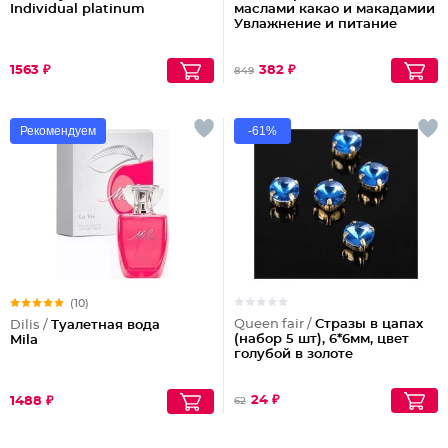
Individual platinum
маслами какао и макадамии
Увлажнение и питание
1563 ₽
382 ₽
849
Рекомендуем
-61%
(10)
Queen fair /
Стразы в цапах
Dilis /
Туалетная вода
(набор 5 шт), 6*6мм, цвет
Mila
голубой в золоте
24 ₽
1488 ₽
62