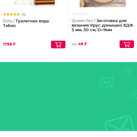
(4)
Queen fair /
Заготовка для
Dilis /
Туалетная вода
вязания Круг, донышко ХДФ
Taboo
3 мм, 30 см, D=9мм
49 ₽
1759 ₽
123