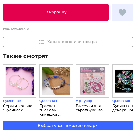
В корзину
Код:
1000291778
Характеристики товара
Также смотрят
Queen fair
Queen fair
Арт узор
Queen fair
Серьги-кольца
Браслет
Высечки для
Бусины для
"Бусина" с ...
"Любовь"
скрапбукинга ...
декора ногте
камешки ...
Выбрать все похожие товары