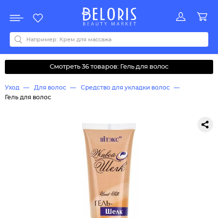
Распродажа
Акции
Новинки
Хит продаж
Все бренды
0-9
A
B
C
D
E
F
G
H
I
J
K
L
M
N
O
P
Q
R
S
T
U
V
W
Y
Z
А
Б
В
Д
З
И
М
О
К
Л
Н
П
Р
С
Т
У
Ф
Ч
Смотреть 36 товаров: Гель для волос
Уход
Для волос
Средство для укладки волос
Гель для волос