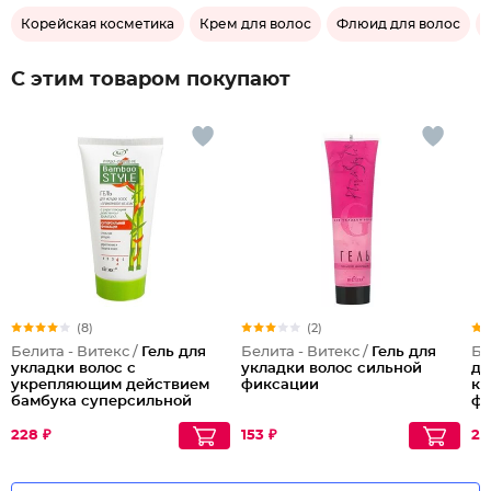
Корейская косметика
Крем для волос
Флюид для волос
С этим товаром покупают
(8)
(2)
Белита - Витекс /
Гель для
Белита - Витекс /
Гель для
Бе
укладки волос с
укладки волос сильной
дл
укрепляющим действием
фиксации
ке
бамбука суперсильной
фи
фиксации Прикорневой
объем
228 ₽
153 ₽
22