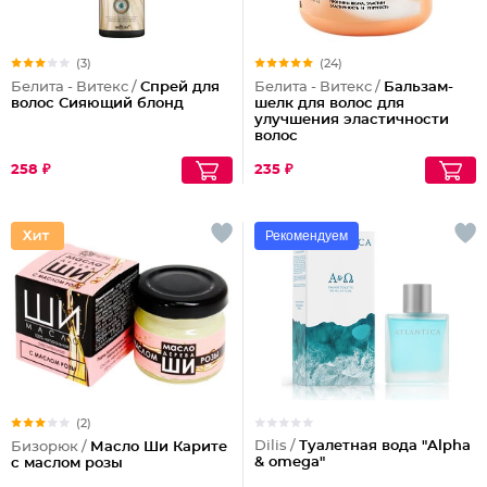
(3)
(24)
Белита - Витекс /
Спрей для
Белита - Витекс /
Бальзам-
волос Сияющий блонд
шелк для волос для
улучшения эластичности
волос
258 ₽
235 ₽
Рекомендуем
(2)
Dilis /
Туалетная вода "Alpha
Бизорюк /
Масло Ши Карите
& omega"
с маслом розы