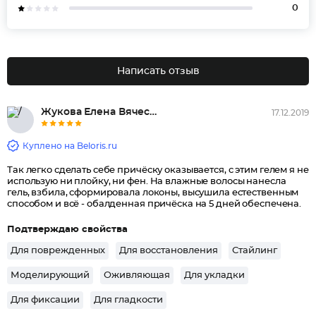
0
Написать отзыв
Жукова Елена Вячеславовна
17.12.2019
Куплено на Beloris.ru
Так легко сделать себе причёску оказывается, с этим гелем я не
использую ни плойку, ни фен. На влажные волосы нанесла
гель, взбила, сформировала локоны, высушила естественным
способом и всё - обалденная причёска на 5 дней обеспечена.
Подтверждаю свойства
Для поврежденных
Для восстановления
Стайлинг
Моделирующий
Оживляющая
Для укладки
Для фиксации
Для гладкости