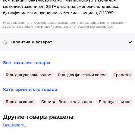
композиция, бензиловый спирт, метилхлоризотиазолинон,
метилизотиазолинон, ЭДТА динатрия, аминокислоты шелка,
бутилфенилметилпропиональ, бензилсалицилат, CI 15985.
Информация о внешнем виде, характеристиках, комплекте поставки,
стране изготовления и свойствах носит справочный характер.
Гарантия и возврат
Все похожие товары
Гель для укладки волос
Гель для фиксации волос
Средство д
Категории этого товара
Гель для волос
Белита - Витэкс для волос
Белорусская косм
Другие товары раздела
Все товары