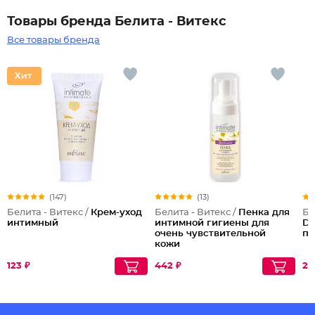
Товары бренда Белита - Витекс
Все товары бренда
(147)
(13)
Белита - Витекс /
Крем-уход
Белита - Витекс /
Пенка для
Бе
интимный
интимной гигиены для
D-
очень чувствительной
по
кожи
123 ₽
442 ₽
28