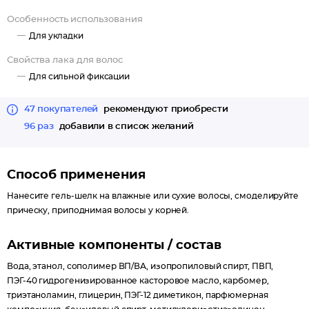
Особенность использования
Для укладки
Свойства лака для волос
Для сильной фиксации
47 покупателей
рекомендуют приобрести
96 раз
добавили в список желаний
Способ применения
Нанесите гель-шелк на влажные или сухие волосы, смоделируйте
прическу, приподнимая волосы у корней.
Активные компоненты / состав
Вода, этанол, cополимер ВП/ВА, изопропиловый спирт, ПВП,
ПЭГ-40 гидрогенизированное касторовое масло, карбомер,
триэтаноламин, глицерин, ПЭГ-12 диметикон, парфюмерная