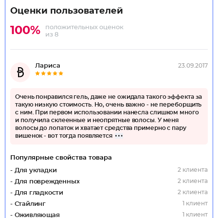
Оценки пользователей
положительных оценок
100%
из 8
Лариса
23.09.2017
Очень понравился гель, даже не ожидала такого эффекта за
такую низкую стоимость. Но, очень важно - не переборщить
с ним. При первом использовании нанесла слишком много
и получила склеенные и неопрятные волосы. У меня
волосы до лопаток и хватает средства примерно с пару
вишенок - вот тогда появляется
Популярные свойства товара
2 клиента
- Для укладки
2 клиента
- Для поврежденных
2 клиента
- Для гладкости
1 клиент
- Стайлинг
1 клиент
- Оживляющая