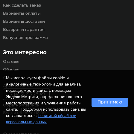
Как сделать заказ
Варианты оплаты
Варианты доставки
Возврат и гарантия
Бонусная программа
Это интересно
Отзывы
Обзоры
Мы используем файлы cookie и
Статьи
аналогичные технологии для анализа
Архив страниц
посещаемости сайта с помощью
+7 (495) 215 28 49
Яндекс.Метрики, определения вашего
Принимаю
местоположения и улучшения работы
Обратный звонок
сайта. Продолжая использовать сайт, вы
Будни с 9:00 до 18:00
соглашаетесь с
Политикой обработки
.
персональных данных