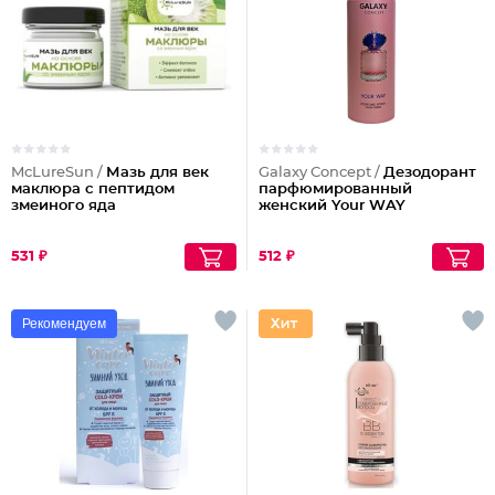
McLureSun /
Мазь для век
Galaxy Concept /
Дезодорант
маклюра с пептидом
парфюмированный
змеиного яда
женский Your WAY
531 ₽
512 ₽
Рекомендуем