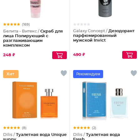
(169)
Galaxy Concept /
Дезодорант
Белита - Витекс /
Скраб для
парфюмированный
лица Полирующий c
мужской Invict
разглаживающим
комплексом
490 ₽
248 ₽
Рекомендуем
(8)
(2)
Dilis /
Туалетная вода Unique
Dilis /
Туалетная вода
sunny
Fresh