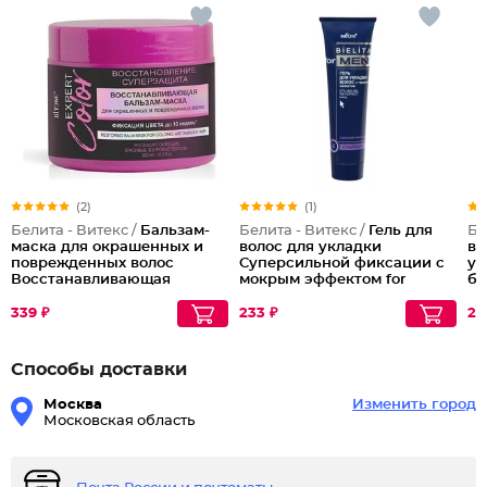
(2)
(1)
Белита - Витекс /
Бальзам-
Белита - Витекс /
Гель для
Бе
маска для окрашенных и
волос для укладки
во
поврежденных волос
Суперсильной фиксации с
ук
Восстанавливающая
мокрым эффектом for
бы
Men
су
фи
339 ₽
233 ₽
25
Способы доставки
Москва
Изменить город
Московская область