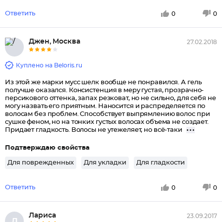
Ответить
0
0
Джен, Москва
27.02.2018
Куплено на Beloris.ru
Из этой же марки мусс шелк вообще не понравился. А гель
получше оказался. Консистенция в меру густая, прозрачно-
персикового оттенка, запах резковат, но не сильно, для себя не
могу назвать его приятным. Наносится и распределяется по
волосам без проблем. Способствует выпрямлению волос при
сушке феном, но на тонких густых волосах объема не создает.
Придает гладкость. Волосы не утежеляет, но всё-таки
Подтверждаю свойства
Для поврежденных
Для укладки
Для гладкости
Ответить
0
0
Лариса
23.09.2017
Л