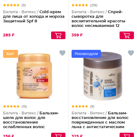
(9)
(219)
Белита - Витекс /
Cold-крем
Белита - Витекс /
Спрей-
для лица от холода и мороза
сыворотка для
Защитный Spf 8
восхитительной красоты
волос несмываемая 12
эффектов Совершенные
Волосы
285 ₽
359 ₽
Рекомендуем
(15)
(9)
Белита - Витекс /
Бальзам-
Белита - Витекс /
Бальзам-
шелк для волос для
восстановление для волос
восстановления
поврежденных с маслом
ослабленных волос
льна с антистатическим
эффектом Сила Природы
256 ₽
325 ₽