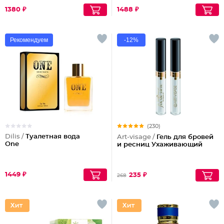
1380 ₽
1488 ₽
Рекомендуем
-12%
(230)
Dilis /
Туалетная вода
Art-visage /
Гель для бровей
One
и ресниц Ухаживающий
1449 ₽
235 ₽
268