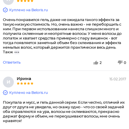
Куплено на Beloris.ru
Очень понравился гель, даже не ожидала такого эффекта за
такую низкую стоимость. Но, очень важно - не переборщить с
ним. При первом использовании нанесла слишком много и
получила склеенные и неопрятные волосы. У меня волосы до
лопаток и хватает средства примерно с пару вишенок - вот
тогда появляется заметный объем без склеивания и эффекта
немытых волос, который держится практически весь день.
Такж
Ответить
2
0
Ирина
15.02.2017
И
Куплено на Beloris.ru
Покупала и мусс, и гель данной серии. Если честно, отличий их
друг от друга не увидела, но скажу одно - что со своей задачей
оба справляются на ура, волосы не склеиваются, прекрасно
держат форму и объем, не пересушивают волосы, мне очень
нравятся!