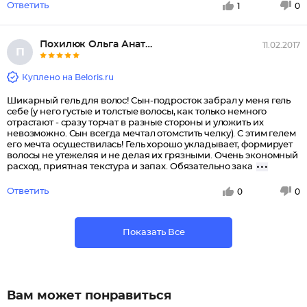
Ответить
1
0
Похилюк Ольга Анатольевна
11.02.2017
П
Куплено на Beloris.ru
Шикарный гель для волос! Сын-подросток забрал у меня гель
себе (у него густые и толстые волосы, как только немного
отрастают - сразу торчат в разные стороны и уложить их
невозможно. Сын всегда мечтал отомстить челку). С этим гелем
его мечта осуществилась! Гель хорошо укладывает, формирует
волосы не утежеляя и не делая их грязными. Очень экономный
расход, приятная текстура и запах. Обязательно зака
Ответить
0
0
Показать Все
Вам может понравиться