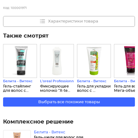
Код:
100001971
Характеристики товара
Также смотрят
Белита - Витекс
L'oreal Professionnel
Белита - Витекс
Белита - Вит
Гель-стайлинг
Фиксирующее
Гель для укладки
Гель для во
для волос с...
молочко "X-te...
волос с ...
Мега-объем.
Выбрать все похожие товары
Комплексное решение
Белита - Витекс
Гель-шелк для волос для