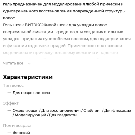
гель предназначен для моделирования любой прически и
одновременного восстановления поврежденной структуры
волос.
Гель-шелк ВИТЭКС Живой шелк для укладки волос
сверхсильной фиксации - средство для создания стильных
укладок: придания суперобъема волосам, для подчеркивания
и фиксации отдельных прядей. Применение геля позволит
моделировать прическу по вашему желанию и надежно
сохранит ее форму. Одновременно гель способствует
Читать все
восстановлению и укреплению структуры волос.
Помогает уложенным волосам выдержать ветер и любую
Характеристики
погоду. Создать креативную прическу теперь для Вас не
Тип волос
проблема!
Для поврежденных
Эффект
Оживляющая /
Для восстановления /
Стайлинг /
Для фиксации
/
Моделирующий /
Для гладкости
Пол и возраст
Женский