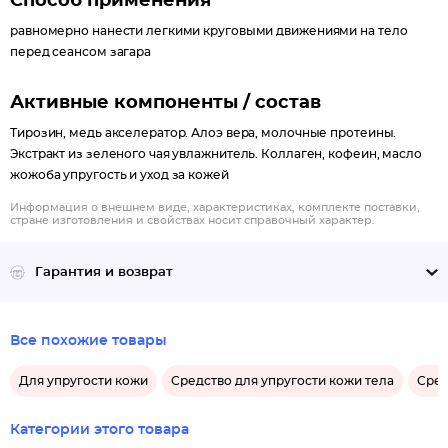
Способ применения
равномерно нанести легкими круговыми движениями на тело
перед сеансом загара
Активные компоненты / состав
Тирозин, медь акселератор. Алоэ вера, молочные протеины.
Экстракт из зеленого чая увлажнитель. Коллаген, кофеин, масло
жожоба упругость и уход за кожей
Информация о внешнем виде, характеристиках, комплекте поставки,
стране изготовления и свойствах носит справочный характер.
Гарантия и возврат
Все похожие товары
Для упругости кожи
Средство для упругости кожи тела
Сред
Категории этого товара