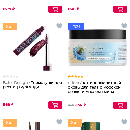
1679 ₽
1601 ₽
-70%
(4)
Belor Design /
Термотушь для
Elfora /
Антицеллюлитный
ресниц Бургунди
скраб для тела с морской
солью и маслом тмина
568 ₽
254 ₽
849