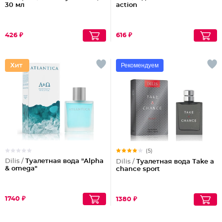
30 мл
action
426 ₽
616 ₽
Рекомендуем
(5)
Dilis /
Туалетная вода "Alpha
Dilis /
Туалетная вода Take a
& omega"
chance sport
1740 ₽
1380 ₽