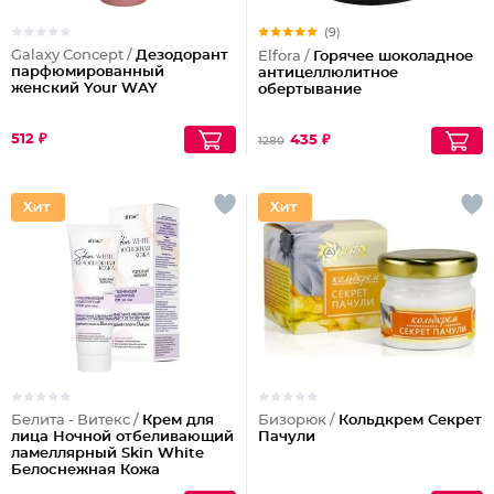
(9)
Galaxy Concept /
Дезодорант
Elfora /
Горячее шоколадное
парфюмированный
антицеллюлитное
женский Your WAY
обертывание
512 ₽
435 ₽
1280
Белита - Витекс /
Крем для
Бизорюк /
Кольдкрем Секрет
лица Ночной отбеливающий
Пачули
ламеллярный Skin White
Белоснежная Кожа