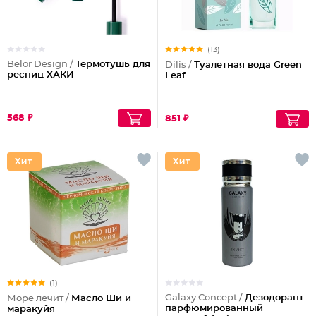
(13)
Belor Design /
Термотушь для
Dilis /
Туалетная вода Green
ресниц ХАКИ
Leaf
568 ₽
851 ₽
(1)
Galaxy Concept /
Дезодорант
Море лечит /
Масло Ши и
парфюмированный
маракуйя