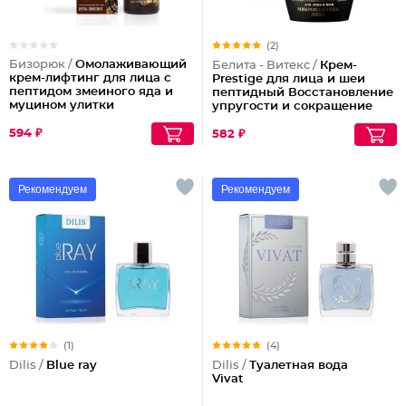
(2)
Бизорюк /
Омолаживающий
Белита - Витекс /
Крем-
крем-лифтинг для лица с
Prestige для лица и шеи
пептидом змеиного яда и
пептидный Восстановление
муцином улитки
упругости и сокращение
морщин (ночной)
594 ₽
582 ₽
Рекомендуем
Рекомендуем
(1)
(4)
Dilis /
Blue ray
Dilis /
Туалетная вода
Vivat