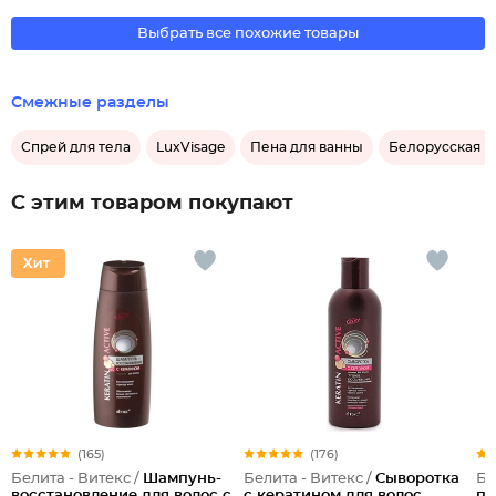
Выбрать все похожие товары
Смежные разделы
Спрей для тела
LuxVisage
Пена для ванны
Белорусская к
С этим товаром покупают
(165)
(176)
Белита - Витекс /
Шампунь-
Белита - Витекс /
Сыворотка
Бе
восстановление для волос с
с кератином для волос
пи