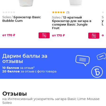
(3)
Soleo /
Бронзатор Basic
So
Soleo /
12-кратный
Bubble Gum
ус
бронзатор для загара в
Li
солярии Basic Jungle
Fruit
от 170 ₽
от
от 170 ₽
Дарим баллы за
отзывы
10 баллов
за отзыв*
20 баллов
за отзыв с фото товара
Отзывы
на Интенсивный ускоритель загара Basic Lime Mousse
Soleo