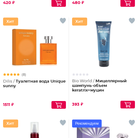
420 ₽
480 ₽
(8)
Bio World /
Мицеллярный
Dilis /
Туалетная вода Unique
шампунь-объем
sunny
keratrix+муцин
393 ₽
1511 ₽
Рекомендуем