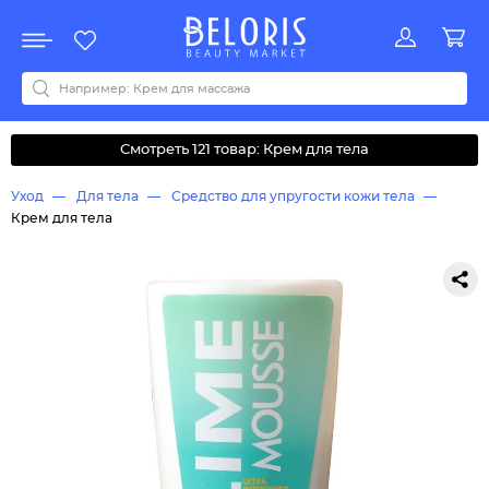
Распродажа
Акции
Новинки
Хит продаж
Все бренды
0-9
A
B
C
D
E
F
G
H
I
J
K
L
M
N
O
P
Q
R
S
T
U
V
W
Y
Z
А
Б
В
Д
З
И
М
О
К
Л
Н
П
Р
С
Т
У
Ф
Ч
Смотреть 121 товар: Крем для тела
Уход
Для тела
Средство для упругости кожи тела
Крем для тела