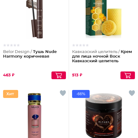
Belor Design /
Тушь Nude
Кавказский целитель /
Крем
Harmony коричневая
для лица ночной Воск
Кавказский целитель
463 ₽
513 ₽
-66%