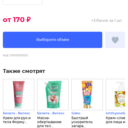
от 170 ₽
+
3 балла
за 1 шт.
Выберите объём
Код:
1000055303
Также смотрят
Белита - Витекс
Белита - Витекс
Soleo
Ichthyonella
Крем для рук и
Маска-
Быстрый
Крем-сливк
тела Форму...
обертывание
ускоритель
для лица и те
для тел...
загара...