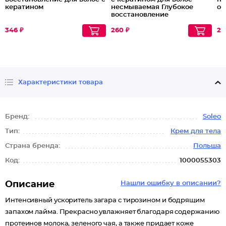
кератином
несмываемая Глубокое
о
восстановление
346 ₽
260 ₽
25
Характеристики товара
Бренд:
Soleo
Тип:
Крем для тела
Страна бренда:
Польша
Код:
1000055303
Описание
Нашли ошибку в описании?
Интенсивный ускоритель загара с тирозином и бодрящим
запахом лайма. Прекрасно увлажняет благодаря содержанию
протеинов молока, зеленого чая, а также придает коже