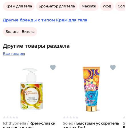
Крем для тела
Бронзатор для тела
Макияж
Уход
Солнц
Другие бренды с типом Крем для тела
Белита - Витекс
Другие товары раздела
Все товары
Ichthyonella /
Крем-сливки
Soleo /
Быстрый ускоритель
So
для лица и тела
загара Surf
Bl