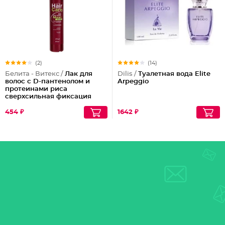
(2)
(14)
Белита - Витекс /
Лак для
Dilis /
Туалетная вода Elite
волос с D-пантенолом и
Arpeggio
протеинами риса
сверхсильная фиксация
объем Maxi, 215 мл
454 ₽
1642 ₽