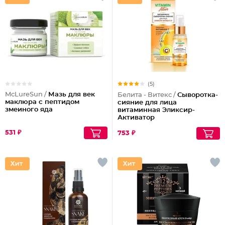
(5)
McLureSun /
Мазь для век
Белита - Витекс /
Сыворотка-
маклюра с пептидом
сияние для лица
змеиного яда
витаминная Эликсир-
Активатор
531 ₽
753 ₽