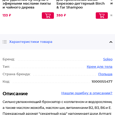
ир
эфирными маслами пихты
Березово-дегтярный Birch
и чайного дерева
& Tar Shampoo
133 ₽
350 ₽
93
Характеристики товара
Бренд:
Soleo
Тип:
Крем для тела
Страна бренда:
Польша
Код:
1000055477
Описание
Нашли ошибку в описании?
Сильно увлажняющий бронзатор с коллагеном и водорослями,
а также маслом жожоба, маслом ши, витаминами В2, В3, В6 и Е.
Прекрасный аромат "секретный код" напоминает духи Armani