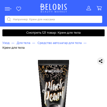
Распродажа
Акции
Новинки
Хит продаж
Все бренды
0-9
A
B
C
D
E
F
G
H
I
J
K
L
M
N
O
P
Q
R
S
T
U
V
W
Y
Z
А
Б
В
Д
З
И
М
О
К
Л
Н
П
Р
С
Т
У
Ф
Ч
Смотреть 121 товар: Крем для тела
Уход
Для тела
Средство автозагар для тела
Крем для тела