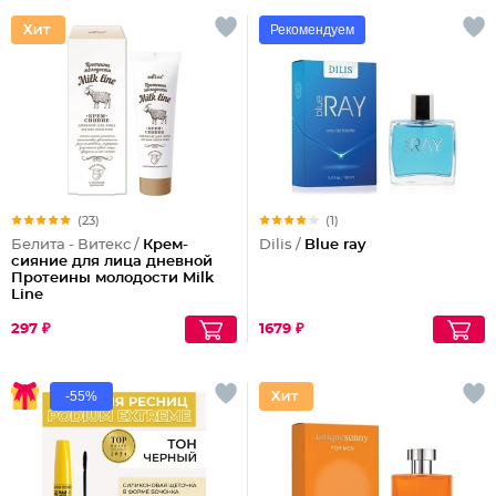
Рекомендуем
(23)
(1)
Белита - Витекс /
Крем-
Dilis /
Blue ray
сияние для лица дневной
Протеины молодости Milk
Line
297 ₽
1679 ₽
-55%