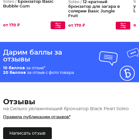
Soleo /
Бронзатор Basic
So
Soleo /
12-кратный
Bubble Gum
ус
бронзатор для загара в
Li
солярии Basic Jungle
Fruit
от 170 ₽
от
от 170 ₽
Дарим баллы за
отзывы
10 баллов
за отзыв*
20 баллов
за отзыв с фото товара
Отзывы
на Сильно увлажняющий бронзатор Black Pearl Soleo
Правила публикации отзывов*
Написать отзыв