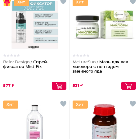
Belor Design /
Спрей-
McLureSun /
Мазь для век
фиксатор Mist Fix
маклюра с пептидом
змеиного яда
577 ₽
531 ₽