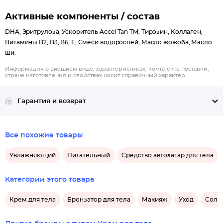
Активные компоненты / состав
DHA, Эритрулоза, Ускоритель Accel Tan TM, Тирозин, Коллаген,
Витамины B2, B3, B6, E, Смеси водорослей, Масло жожоба, Масло
ши.
Информация о внешнем виде, характеристиках, комплекте поставки,
стране изготовления и свойствах носит справочный характер.
Гарантия и возврат
Все похожие товары
Увлажняющий
Питательный
Средство автозагар для тела
Категории этого товара
Крем для тела
Бронзатор для тела
Макияж
Уход
Солнц