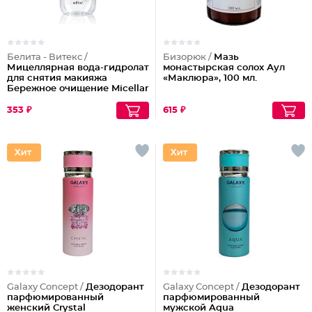
Белита - Витекс /
Бизорюк /
Мазь
Мицеллярная вода-гидролат
монастырская солох Аул
для снятия макияжа
«Маклюра», 100 мл.
Бережное очищение Micellar
Cleansing
353 ₽
615 ₽
Galaxy Concept /
Дезодорант
Galaxy Concept /
Дезодорант
парфюмированный
парфюмированный
женский Crystal
мужской Aqua