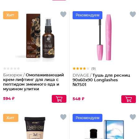
Рекомендуем
(9)
Бизорюк /
Омолаживающий
DIVAGE /
Тушь для ресниц
крем-лифтинг для лица с
90x60x90 Longlashes
пептидом змеиного яда и
№7501
муцином улитки
594 ₽
548 ₽
Рекомендуем