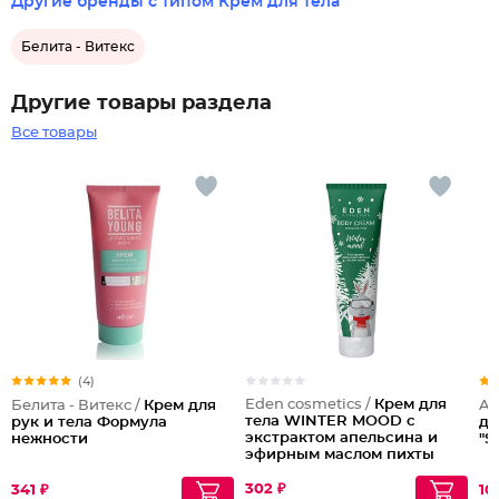
Другие бренды с типом Крем для тела
Белита - Витекс
Другие товары раздела
Все товары
(4)
Eden cosmetics /
Крем для
Белита - Витекс /
Крем для
Ar
тела WINTER MOOD с
рук и тела Формула
дл
экстрактом апельсина и
нежности
"S
эфирным маслом пихты
302 ₽
341 ₽
10