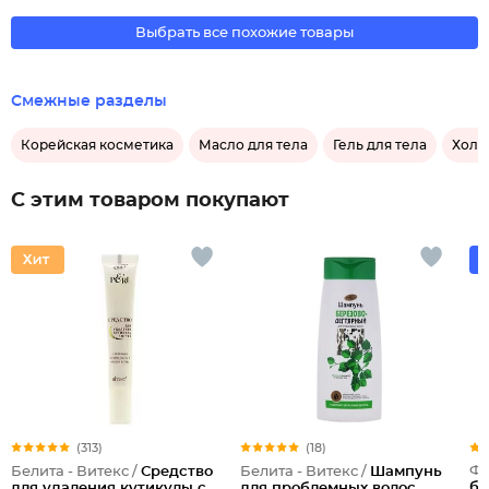
Выбрать все похожие товары
Смежные разделы
Корейская косметика
Масло для тела
Гель для тела
Холи
С этим товаром покупают
(313)
(18)
Фи
Белита - Витекс /
Средство
Белита - Витекс /
Шампунь
бе
для удаления кутикулы с
для проблемных волос