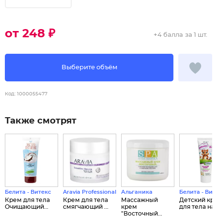
от 248 ₽
+
4 балла
за 1 шт.
Выберите объём
Код:
1000055477
Также смотрят
Белита - Витекс
Aravia Professional
Альганика
Белита - Вит
Крем для тела
Крем для тела
Массажный
Детский кр
Очищающий...
смягчающий ...
крем
для тела на .
"Восточный...