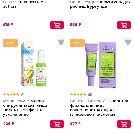
Dilis /
Одеколон Ice
Belor Design /
Термотушь для
action
ресниц Бургунди
616 ₽
568 ₽
(1)
(2)
Море лечит /
Масло
Белита - Витекс /
Сыворотка-
спирулины для лица
флюид для лица
Лифтинг-эффект и
совершенствующая с
увлажнение
гликолевой кислотой
426 ₽
277 ₽