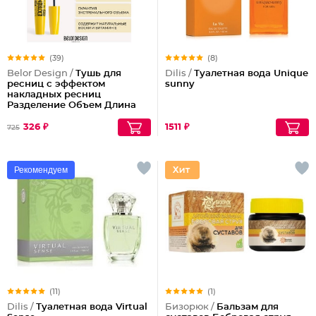
(39)
(8)
Belor Design /
Тушь для
Dilis /
Туалетная вода Unique
ресниц с эффектом
sunny
накладных ресниц
Разделение Объем Длина
Podium extreme
326 ₽
1511 ₽
725
Рекомендуем
(11)
(1)
Dilis /
Туалетная вода Virtual
Бизорюк /
Бальзам для