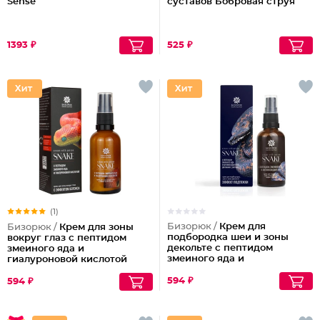
Sense
суставов Бобровая струя
1393 ₽
525 ₽
(1)
Бизорюк /
Крем для
Бизорюк /
Крем для зоны
подбородка шеи и зоны
вокруг глаз с пептидом
декольте с пептидом
змеиного яда и
змеиного яда и
гиалуроновой кислотой
антиоксидантами
594 ₽
594 ₽