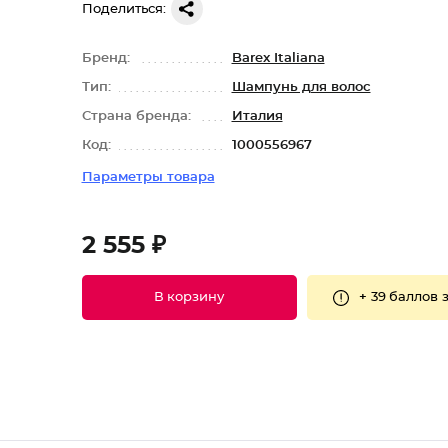
Поделиться:
Бренд:
Barex Italiana
Тип:
Шампунь для волос
Страна бренда:
Италия
Код:
1000556967
Параметры товара
2 555 ₽
+
39 баллов
з
В корзину