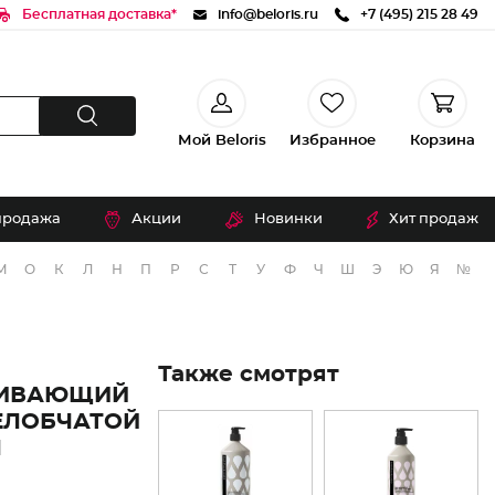
Бесплатная доставка*
info@beloris.ru
+7 (495) 215 28 49
Мой Beloris
Избранное
Корзина
продажа
Акции
Новинки
Хит продаж
М
О
К
Л
Н
П
Р
С
Т
У
Ф
Ч
Ш
Э
Ю
Я
№
Также смотрят
ЛИВАЮЩИЙ
ЕЛОБЧАТОЙ
Л