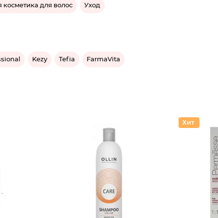
 косметика для волос
Уход
sional
Kezy
Tefia
FarmaVita