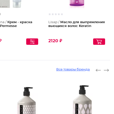
)
ana /
Крем - краска
Lisap /
Масло для выпрямления
 Permesse
вьющихся волос Keratin
₽
2120 ₽
Все товары бренда