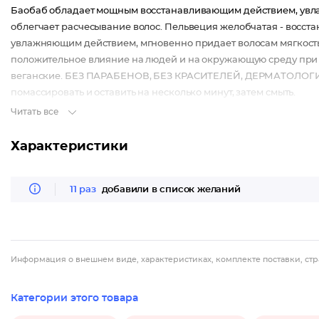
Баобаб обладает мощным восстанавливающим действием, увлажн
облегчает расчесывание волос. Пельвеция желобчатая - восс
увлажняющим действием, мгновенно придает волосам мягкость
положительное влияние на людей и на окружающую среду при
веганские. БЕЗ ПАРАБЕНОВ, БЕЗ КРАСИТЕЛЕЙ, ДЕРМАТОЛОГИ
помассировать и оставить на несколько минут, затем смыть.
Читать все
Характеристики
11 раз
добавили в список желаний
Информация о внешнем виде, характеристиках, комплекте поставки, стр
Категории этого товара