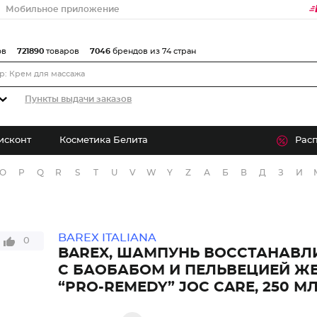
Мобильное приложение
ов
721890
товаров
7046
брендов из 74 стран
Пункты выдачи заказов
исконт
Косметика Белита
Рас
O
P
Q
R
S
T
U
V
W
Y
Z
А
Б
В
Д
З
И
BAREX ITALIANA
0
BAREX, ШАМПУНЬ ВОССТАНАВ
С БАОБАБОМ И ПЕЛЬВЕЦИЕЙ Ж
“PRO-REMEDY” JOC CARE, 250 М