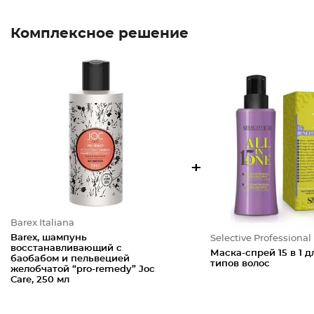
Комплексное решение
+
Barex Italiana
Barex, шампунь
Selective Professional
восстанавливающий с
Маска-спрей 15 в 1 д
баобабом и пельвецией
типов волос
желобчатой “pro-remedy” Joc
Care, 250 мл