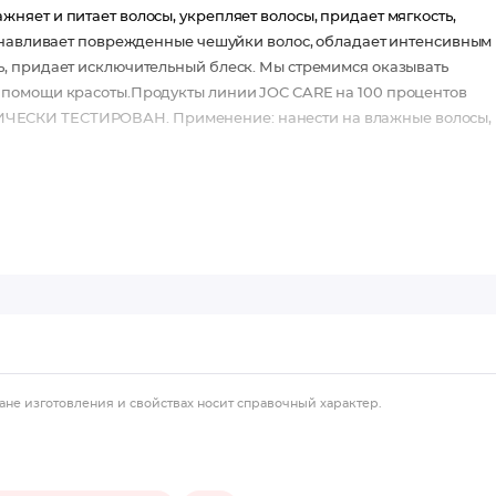
яет и питает волосы, укрепляет волосы, придает мягкость,
танавливает поврежденные чешуйки волос, обладает интенсивным
, придает исключительный блеск. Мы стремимся оказывать
 помощи красоты.Продукты линии JOC CARE на 100 процентов
ЧЕСКИ ТЕСТИРОВАН. Применение: нанести на влажные волосы,
ане изготовления и свойствах носит справочный характер.