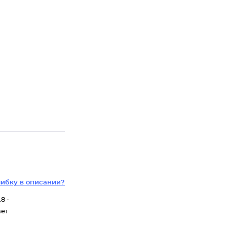
ибку в описании?
8 -
ает