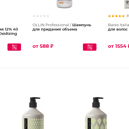
(1
OLLIN Professional /
Шампунь
Barex Itali
я 12% 40
для придания объема
для волос
Oxidizing
от 588 ₽
от 1554 