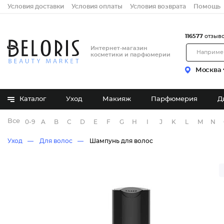
Условия доставки
Условия оплаты
Условия возврата
Помощь
116577
отзыв
Интернет-магазин
косметики и парфюмерии
Москва
Каталог
Уход
Макияж
Парфюмерия
Д
Все бренды
0-9
A
B
C
D
E
F
G
H
I
J
K
L
M
N
Уход
Для волос
Шампунь для волос