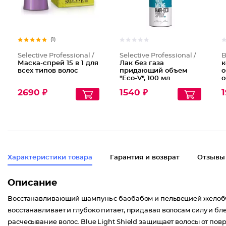
(1)
Selective Professional /
Selective Professional /
B
Маска-спрей 15 в 1 для
Лак без газа
к
всех типов волос
придающий объем
о
"Eco-V", 100 мл
о
о
2690 ₽
1540 ₽
1
C
Характеристики товара
Гарантия и возврат
Отзывы
Описание
Восстанавливающий шампунь с баобабом и пельвецией желобчат
восстанавливает и глубоко питает, придавая волосам силу и б
расчесывание волос. Blue Light Shield защищает волосы от по