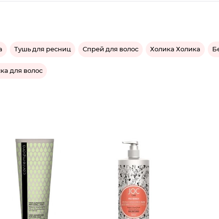
а
Тушь для ресниц
Спрей для волос
Холика Холика
Б
ка для волос