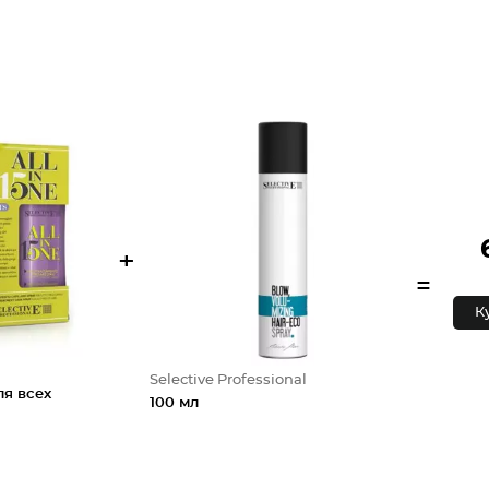
+
=
К
Selective Professional
ля всех
100 мл