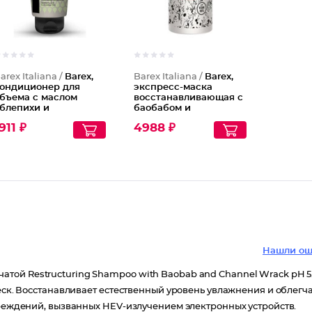
arex Italiana /
Barex,
Barex Italiana /
Barex,
ондиционер для
экспресс-маска
бъема с маслом
восстанавливающая с
блепихи и
баобабом и
гуречным маслом
пельвецией
911 ₽
4988 ₽
ontempora, 400 мл
желобчатой Joc Care,
1000 мл
Нашли ош
ой Restructuring Shampoo with Baobab and Channel Wrack pH 5.
леск. Восстанавливает естественный уровень увлажнения и облегч
вреждений, вызванных HEV-излучением электронных устройств.