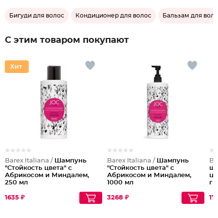
Бигуди для волос
Кондиционер для волос
Бальзам для вол
С этим товаром покупают
Barex Italiana /
Шампунь
Barex Italiana /
Шампунь
Ba
"Стойкость цвета" с
"Стойкость цвета" с
ша
Абрикосом и Миндалем,
Абрикосом и Миндалем,
цв
250 мл
1000 мл
ги
Ca
1635 ₽
3268 ₽
17