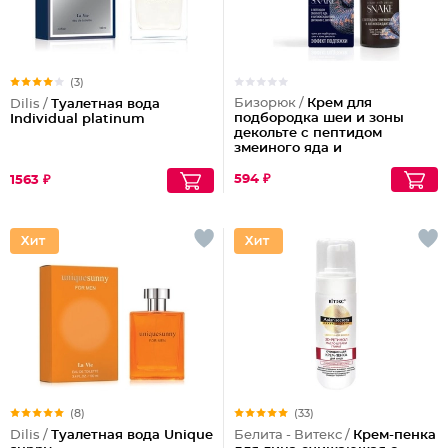
(3)
Бизорюк /
Крем для
Dilis /
Туалетная вода
подбородка шеи и зоны
Individual platinum
декольте с пептидом
змеиного яда и
антиоксидантами
594 ₽
1563 ₽
(8)
(33)
Dilis /
Туалетная вода Unique
Белита - Витекс /
Крем-пенка