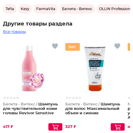
Tefia
Kezy
FarmaVita
Белита - Витекс
OLLIN Professiona
Другие товары раздела
Все товары
Белита - Витекс /
Шампунь
Белита - Витекс /
Шампунь
No
для чувствительной кожи
для волос Максимальный
ра
головы Revivor Sensitive
объем и сияние
ув
Ар
417 ₽
327 ₽
от