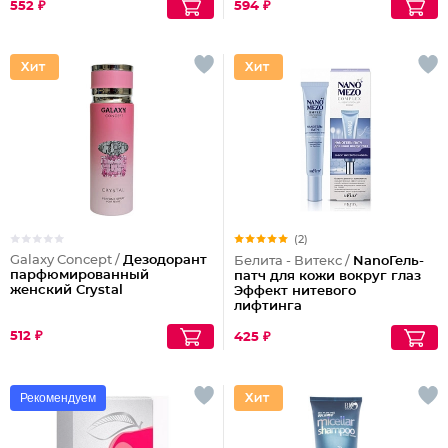
552 ₽
594 ₽
(2)
Galaxy Concept /
Дезодорант
Белита - Витекс /
NanoГель-
парфюмированный
патч для кожи вокруг глаз
женский Crystal
Эффект нитевого
лифтинга
512 ₽
425 ₽
Рекомендуем