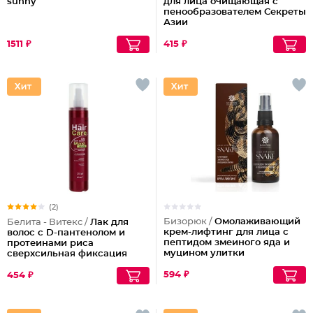
sunny
для лица очищающая с
пенообразователем Секреты
Азии
1511 ₽
415 ₽
(2)
Бизорюк /
Омолаживающий
Белита - Витекс /
Лак для
крем-лифтинг для лица с
волос с D-пантенолом и
пептидом змеиного яда и
протеинами риса
муцином улитки
сверхсильная фиксация
объем Maxi, 215 мл
594 ₽
454 ₽