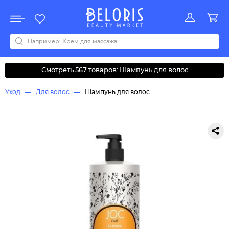
Распродажа
Акции
Новинки
Хит продаж
Все бренды
0-9
A
B
C
D
E
F
G
H
I
J
K
L
M
N
O
P
Q
R
S
T
U
V
W
Y
Z
А
Б
В
Д
З
И
М
О
К
Л
Н
П
Р
С
Т
У
Ф
Ч
Смотреть 567 товаров: Шампунь для волос
Уход
Для волос
Шампунь для волос