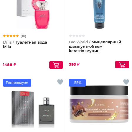
(10)
Bio World /
Мицеллярный
Dilis /
Туалетная вода
шампунь-объем
Mila
keratrix+муцин
393 ₽
1488 ₽
Рекомендуем
-55%