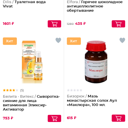
Dilis /
Туалетная вода
Elfora /
Горячее шоколадное
Vivat
антицеллюлитное
обертывание
1601 ₽
435 ₽
1280
(5)
Бизорюк /
Мазь
Белита - Витекс /
Сыворотка-
монастырская солох Аул
сияние для лица
«Маклюра», 100 мл.
витаминная Эликсир-
Активатор
615 ₽
753 ₽