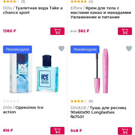
(5)
(4)
Dilis /
Туалетная вода Take a
Elfora /
Крем для тела с
chance sport
маслами какао и макадамии
Увлажнение и питание
1380 ₽
382 ₽
849
Рекомендуем
Рекомендуем
(9)
Dilis /
Одеколон Ice
DIVAGE /
Тушь для ресниц
action
90x60x90 Longlashes
№7501
616 ₽
548 ₽