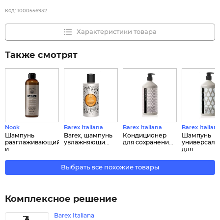
Код:
1000556932
Характеристики товара
Также смотрят
Nook
Barex Italiana
Barex Italiana
Barex Italian
Шампунь
Barex, шампунь
Кондиционер
Шампунь
разглаживающий
увлажняющи...
для сохранени...
универсаль
и ...
для...
Выбрать все похожие товары
Комплексное решение
Barex Italiana