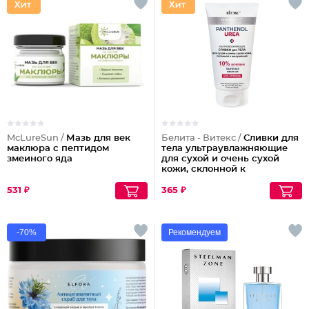
McLureSun /
Мазь для век
Белита - Витекс /
Сливки для
маклюра с пептидом
тела ультраувлажняющие
змеиного яда
для сухой и очень сухой
кожи, склонной к
шелушениям Pharmacos
Panthenol Urea
531 ₽
365 ₽
-70%
Рекомендуем