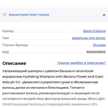
Характеристики товара
Бренд:
Barex Italiana
Тип:
Шампунь для волос
Страна бренда:
Италия
Код:
1000556932
Описание
Нашли ошибку в описании?
Увлажняющий шампунь с цветком банана и гигантской
водорослью Hydrating Shampoo with Banana Flower and Giant
Kelp pH 5.5 - увлажняет и укрепляет сухие и обезвоженные
волосы, делая их мягкими и блестящими. Питает и
разглаживает волосы, реминерализирует и защищает их от
негативного воздействия факторов внешней среды. Blue Light
Shield защищает волосы от повреждений, вызванных HEV-