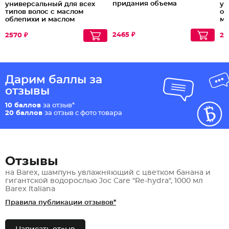
придания объема
универсальный для всех
ув
типов волос с маслом
об
облепихи и маслом
ма
маракуйи
2465 ₽
2570 ₽
25
Дарим баллы за
отзывы
10 баллов
за отзыв*
20 баллов
за отзыв с фото товара
Отзывы
на Barex, шампунь увлажняющий с цветком банана и
гигантской водорослью Joc Care "Re-hydra", 1000 мл
Barex Italiana
Правила публикации отзывов*