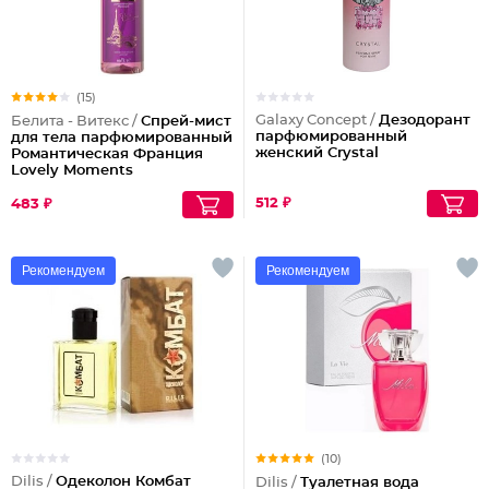
(15)
Galaxy Concept /
Дезодорант
Белита - Витекс /
Спрей-мист
парфюмированный
для тела парфюмированный
женский Crystal
Романтическая Франция
Lovely Moments
512 ₽
483 ₽
Рекомендуем
Рекомендуем
(10)
Dilis /
Одеколон Комбат
Dilis /
Туалетная вода