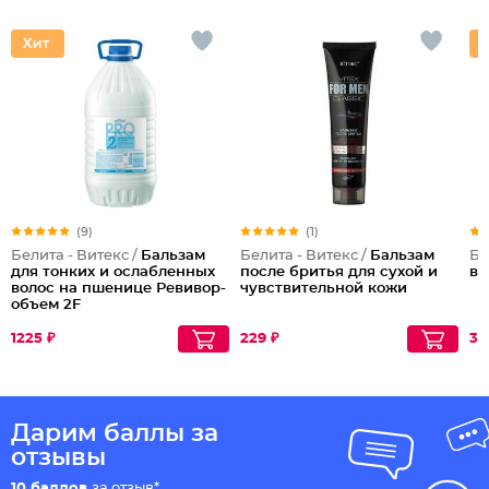
(9)
(1)
Белита - Витекс /
Бальзам
Белита - Витекс /
Бальзам
Бе
для тонких и ослабленных
после бритья для сухой и
ва
волос на пшенице Ревивор-
чувствительной кожи
объем 2F
1225 ₽
229 ₽
34
Дарим баллы за
отзывы
10 баллов
за отзыв*