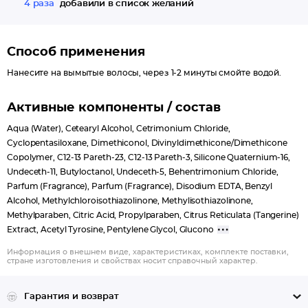
4 раза
добавили в список желаний
Способ применения
Нанесите на вымытые волосы, через 1-2 минуты смойте водой.
Активные компоненты / состав
Aqua (Water), Cetearyl Alcohol, Cetrimonium Chloride,
Cyclopentasiloxane, Dimethiconol, Divinyldimethicone/Dimethicone
Copolymer, C12-13 Pareth-23, C12-13 Pareth-3, Silicone Quaternium-16,
Undeceth-11, Butyloctanol, Undeceth-5, Behentrimonium Chloride,
Parfum (Fragrance), Parfum (Fragrance), Disodium EDTA, Benzyl
Alcohol, Methylchloroisothiazolinone, Methylisothiazolinone,
Methylparaben, Citric Acid, Propylparaben, Citrus Reticulata (Tangerine)
Extract, Acetyl Tyrosine, Pentylene Glycol, Glucono
Информация о внешнем виде, характеристиках, комплекте поставки,
стране изготовления и свойствах носит справочный характер.
Гарантия и возврат