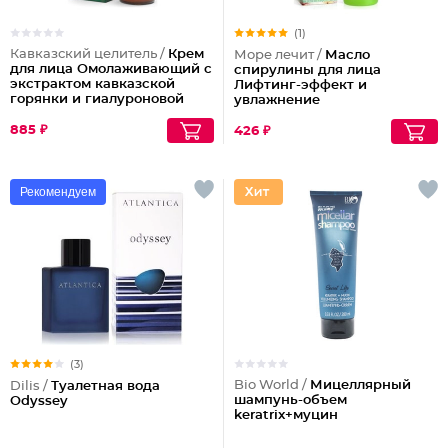
(1)
Кавказский целитель /
Крем
Море лечит /
Масло
для лица Омолаживающий с
спирулины для лица
экстрактом кавказской
Лифтинг-эффект и
горянки и гиалуроновой
увлажнение
кислотой
885 ₽
426 ₽
Рекомендуем
(3)
Bio World /
Мицеллярный
Dilis /
Туалетная вода
шампунь-объем
Odyssey
keratrix+муцин