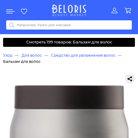
Распродажа
Акции
Новинки
Хит продаж
Все бренды
0-9
A
B
C
D
E
F
G
H
I
J
K
L
M
N
O
P
Q
R
S
T
U
V
W
Y
Z
А
Б
В
Д
З
И
М
О
К
Л
Н
П
Р
С
Т
У
Ф
Ч
Смотреть 199 товаров: Бальзам для волос
Уход
Для волос
Средство для увлажнения волос
Бальзам для волос