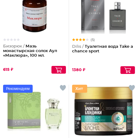
(5)
Бизорюк /
Мазь
Dilis /
Туалетная вода Take a
монастырская солох Аул
chance sport
«Маклюра», 100 мл.
615 ₽
1380 ₽
Рекомендуем