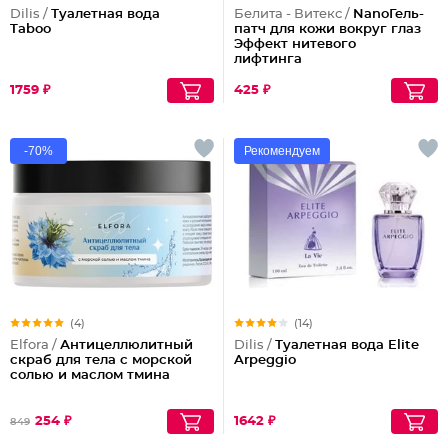
Dilis /
Туалетная вода
Белита - Витекс /
NanoГель-
Taboo
патч для кожи вокруг глаз
Эффект нитевого
лифтинга
1759 ₽
425 ₽
-70%
Рекомендуем
(4)
(14)
Elfora /
Антицеллюлитный
Dilis /
Туалетная вода Elite
скраб для тела с морской
Arpeggio
солью и маслом тмина
254 ₽
1642 ₽
849