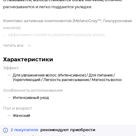
сглаживается, волосы становятся более мягкими, отлично
расчесываются и легко поддаются укладке.
Комплекс активных компонентов (MelanoGray™, Гиалуроновая
кислота):
эффективно питает и укрепляет кутикулу волос;
постепенно выравнивает цвет локонов по всей длине;
Читать все
обеспечивает максимальный уровень увлажненности.
Характеристики
Эффект
Для увлажнения волос (Интенсивное) /
Для питания /
Укрепляющий /
Легкость расчесывания /
Мягкость волос
Особенность использования
Интенсивный уход
Пол и возраст
Женский
2 покупателя
рекомендуют приобрести