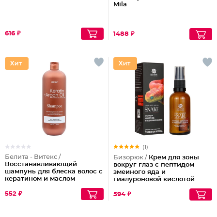
Mila
616 ₽
1488 ₽
(1)
Белита - Витекс /
Бизорюк /
Крем для зоны
Восстанавливающий
вокруг глаз с пептидом
шампунь для блеска волос с
змеиного яда и
кератином и маслом
гиалуроновой кислотой
арганы
552 ₽
594 ₽