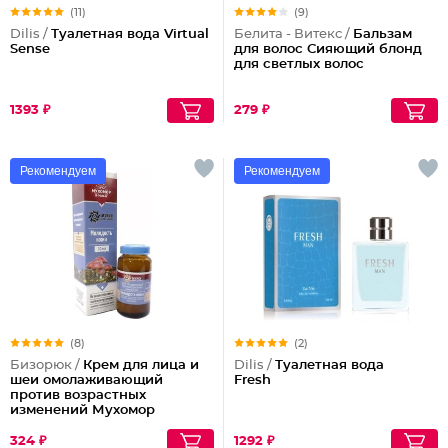
(11)
(9)
Dilis /
Туалетная вода Virtual
Белита - Витекс /
Бальзам
Sense
для волос Сияющий блонд
для светлых волос
1393 ₽
279 ₽
Рекомендуем
Рекомендуем
(8)
(2)
Бизорюк /
Крем для лица и
Dilis /
Туалетная вода
шеи омолаживающий
Fresh
против возрастных
изменений Мухомор
324 ₽
1292 ₽