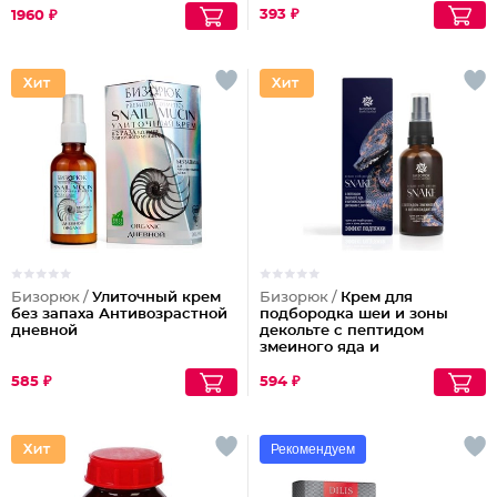
393 ₽
1960 ₽
Бизорюк /
Улиточный крем
Бизорюк /
Крем для
без запаха Антивозрастной
подбородка шеи и зоны
дневной
декольте с пептидом
змеиного яда и
антиоксидантами
585 ₽
594 ₽
Рекомендуем