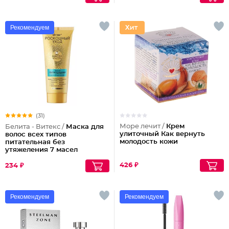
Рекомендуем
(31)
Море лечит /
Крем
Белита - Витекс /
Маска для
улиточный Как вернуть
волос всех типов
молодость кожи
питательная без
утяжеления 7 масел
красоты Роскошный
Уход
426 ₽
234 ₽
Рекомендуем
Рекомендуем