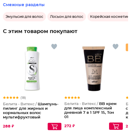
Смежные разделы
Эмульсия для волос
Лосьон для волос
Корейская косметика
С этим товаром покупают
(18)
Белита - Витекс /
BB крем
Белита - Витекс /
Шампунь-
Бе
для лица комплексный
пилинг для жирных и
су
дневной 7 в 1 SPF 15, Тон
нормальных волос
дл
01
мультифруктовый
ка
фр
272 ₽
288 ₽
28