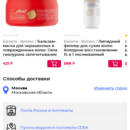
Белита - Витекс /
Бальзам-
Белита - Витекс /
Липидный
Бе
маска для окрашенных и
филлер для сухих волос
Ме
поврежденных волос Сила
Холодное восстановление
Бы
гиалурона запечатывание
15 в 1 несмываемый
во
цвета
Professional Hair Care
421 ₽
588 ₽
32
Способы доставки
Москва
Изменить город
Московская область
Почта России и почтоматы
Пункты выдачи и постоматы CDEK