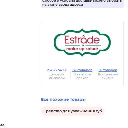
Способ и условия доставки можно выбрать
на этапе ввода адреса
237 ₽ - 549 ₽
178 товаров
50 товаров
ценовой
В каталоге
Доступно по
диапазон
бренда
скидке
Все похожие товары
Средство для увлажнения губ
te,