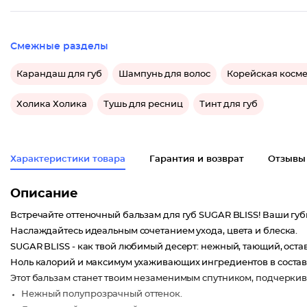
Смежные разделы
Карандаш для губ
Шампунь для волос
Корейская косм
Холика Холика
Тушь для ресниц
Тинт для губ
Характеристики товара
Гарантия и возврат
Отзывы
Описание
Встречайте оттеночный бальзам для губ SUGAR BLISS! Ваши губ
Наслаждайтесь идеальным сочетанием ухода, цвета и блеска.
SUGAR BLISS - как твой любимый десерт: нежный, тающий, оста
Ноль калорий и максимум ухаживающих ингредиентов в состав
Этот бальзам станет твоим незаменимым спутником, подчеркивая
Нежный полупрозрачный оттенок.