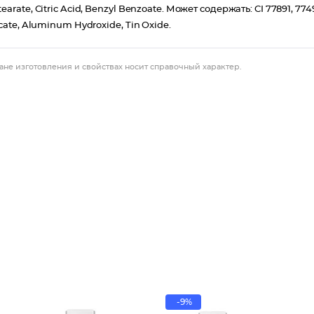
earate, Citric Acid, Benzyl Benzoate. Может содержать: CI 77891, 7749
licate, Aluminum Hydroxide, Tin Oxide.
ане изготовления и свойствах носит справочный характер.
-9%