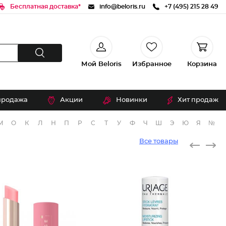
Бесплатная доставка*
info@beloris.ru
+7 (495) 215 28 49
Мой Beloris
Избранное
Корзина
продажа
Акции
Новинки
Хит продаж
М
О
К
Л
Н
П
Р
С
Т
У
Ф
Ч
Ш
Э
Ю
Я
№
Все товары