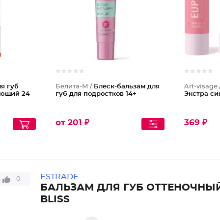
я губ
Белита-М /
Блеск-бальзам для
Art-visage 
яющий 24
губ для подростков 14+
Экстра си
от 201 ₽
369 ₽
ESTRADE
0
БАЛЬЗАМ ДЛЯ ГУБ ОТТЕНОЧНЫ
BLISS