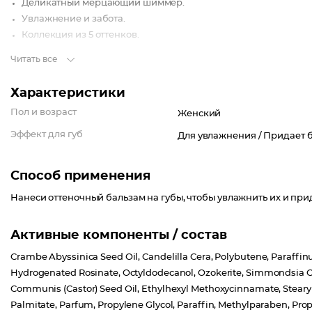
Деликатный мерцающий шиммер.
Увлажнение и забота.
Коллекция из 5 оттенков.
Читать все
Характеристики
Пол и возраст
Женский
Эффект для губ
Для увлажнения /
Придает 
Способ применения
Нанеси оттеночный бальзам на губы, чтобы увлажнить их и при
Активные компоненты / состав
Crambe Abyssinica Seed Oil, Candelilla Cera, Polybutene, Paraffinu
Hydrogenated Rosinate, Octyldodecanol, Ozokerite, Simmondsia Chin
Communis (Castor) Seed Oil, Ethylhexyl Methoxycinnamate, Stearyl 
Palmitate, Parfum, Propylene Glycol, Paraffin, Methylparaben, Pr