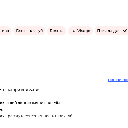
етика
Блеск для губ
Белита
LuxVisage
Помада для губ
Нашли ош
ы в центре внимания!
вляющий легкое сияние на губах.
е.
 красоту и естественность твоих губ.