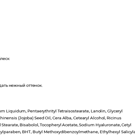
блеск
дать нежный оттенок.
m Liquidum, Pentaerythrityl Tetraisostearate, Lanolin, Glyceryl
ensis (Jojoba) Seed Oil, Cera Alba, Cetearyl Alcohol, Ricinus
Stearate, Bisabolol, Tocopheryl Acetate, Sodium Hyaluronate, Cetyl
opylparaben, BHT, Butyl Methoxydibenzoylmethane, Ethylhexyl Salicyla