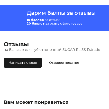
Дарим баллы за отзывы
10 баллов
за отзыв*
20 баллов
за отзыв с фото товара
Отзывы
на Бальзам для губ оттеночный SUGAR BLISS Estrade
Написать отзыв
Отзывов пока нет
Вам может понравиться