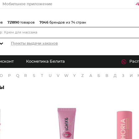
Мобильное приложение
ов
721890
товаров
7046
брендов из 74 стран
Пункты выдачи заказов
исконт
Косметика Белита
Рас
O
P
Q
R
S
T
U
V
W
Y
Z
А
Б
В
Д
З
И
ры