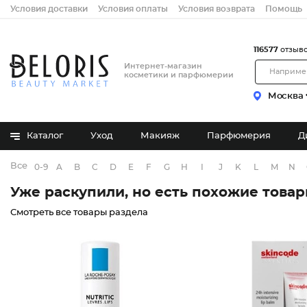
Условия доставки
Условия оплаты
Условия возврата
Помощь
116577
отзыв
Интернет-магазин
косметики и парфюмерии
Москва
Каталог
Уход
Макияж
Парфюмерия
Д
Все бренды
0-9
A
B
C
D
E
F
G
H
I
J
K
L
M
N
Уже раскупили, но есть похожие това
Смотреть все товары раздела