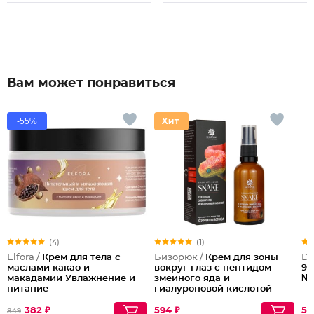
Вам может понравиться
-55%
(4)
(1)
Elfora /
Крем для тела с
Бизорюк /
Крем для зоны
DI
маслами какао и
вокруг глаз с пептидом
90
макадамии Увлажнение и
змеиного яда и
№7
питание
гиалуроновой кислотой
382 ₽
594 ₽
54
849