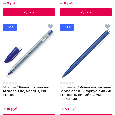
9
руб
9
руб
70
36
-72%
-70%
Attache /
Ручка шариковая
Schneider /
Ручка шариковая
Attache Trio, маслян, син.
Schneider K15 корпус синий/
стерж
стержень синий 0,5мм
германия
19
руб
48
руб
69
162