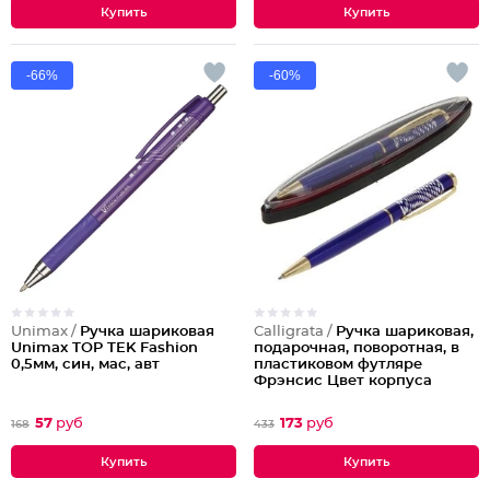
-66%
-60%
Unimax /
Ручка шариковая
Calligrata /
Ручка шариковая,
Unimax TOP TEK Fashion
подарочная, поворотная, в
0,5мм, син, мас, авт
пластиковом футляре
Фрэнсис Цвет корпуса
фиолетовый
57
руб
173
руб
168
433