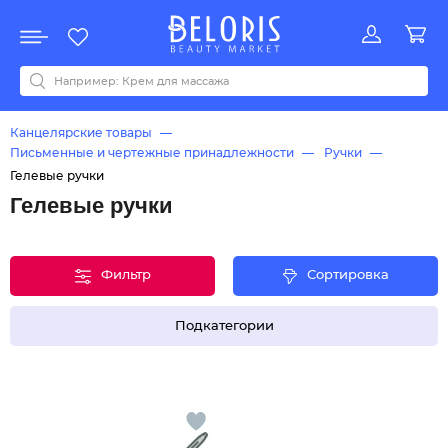
Распродажа
Акции
Новинки
Хит продаж
Все бренды
0-9
A
B
C
D
E
F
G
H
I
J
K
L
M
N
O
P
Q
R
S
T
U
V
W
Y
Z
А
Б
В
Д
З
И
М
О
К
Л
Н
П
Р
С
Т
У
Ф
Ч
Канцелярские товары
Письменные и чертежные принадлежности
Ручки
Гелевые ручки
Гелевые ручки
Фильтр
Сортировка
Подкатегории