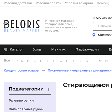
Условия доставки
Условия оплаты
Условия возврата
Помощь
116577
отзыв
Интернет-магазин
товаров для дома,
косметики и детских
игрушек
Москва
Каталог
Уход
Макияж
Парфюмерия
Д
Все бренды
0-9
A
B
C
D
E
F
G
H
I
J
K
L
M
N
Канцелярские товары
Письменные и чертежные принадлежн
Стирающиеся 
Подкатегории
5
Гелевые ручки
Капиллярные ручки