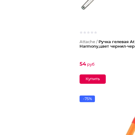
Attache /
Ручка гелевая At
Harmony,цвет чернил-че
54
руб
-75%