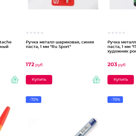
tache
Ручка металл шариковая, синяя
Ручка металл
рный
паста, 1 мм "Ru Sport"
паста, 1 мм 
художник ро
172
203
руб
руб
-72%
-70%