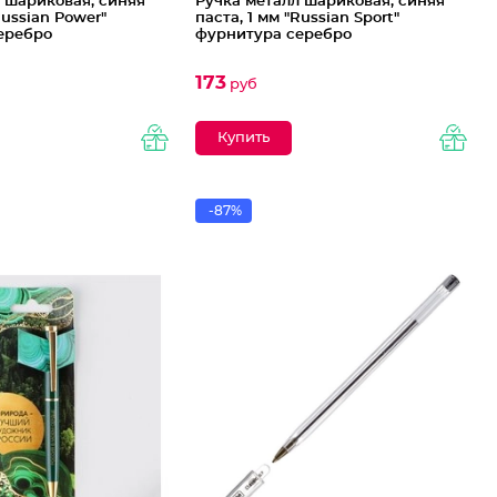
 шариковая, синяя
Ручка металл шариковая, синяя
Russian Power"
паста, 1 мм "Russian Sport"
еребро
фурнитура серебро
173
руб
-87%