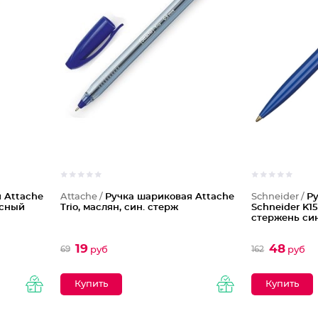
 Attache
Attache /
Ручка шариковая Attache
Schneider /
Р
асный
Trio, маслян, син. стерж
Schneider K1
стержень си
19
48
69
162
руб
руб