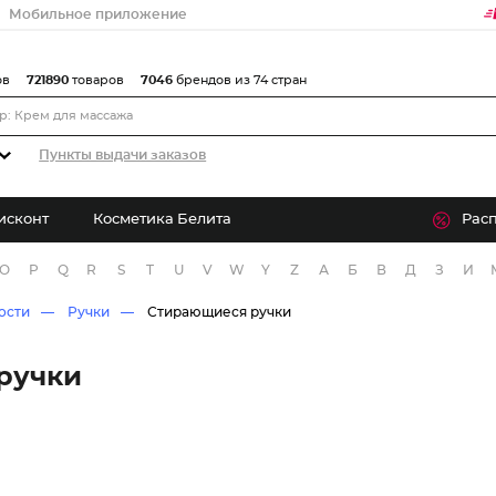
Мобильное приложение
ов
721890
товаров
7046
брендов из 74 стран
Пункты выдачи заказов
исконт
Косметика Белита
Рас
O
P
Q
R
S
T
U
V
W
Y
Z
А
Б
В
Д
З
И
ости
Ручки
Стирающиеся ручки
ручки