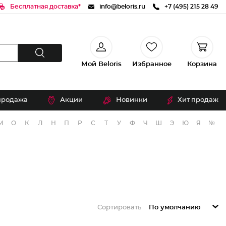
Бесплатная доставка*
info@beloris.ru
+7 (495) 215 28 49
Мой Beloris
Избранное
Корзина
продажа
Акции
Новинки
Хит продаж
М
О
К
Л
Н
П
Р
С
Т
У
Ф
Ч
Ш
Э
Ю
Я
№
Сортировать
По умолчанию