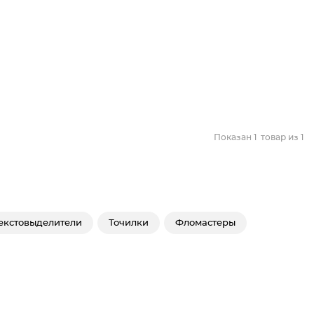
Показан
1
товар из
1
екстовыделители
Точилки
Фломастеры