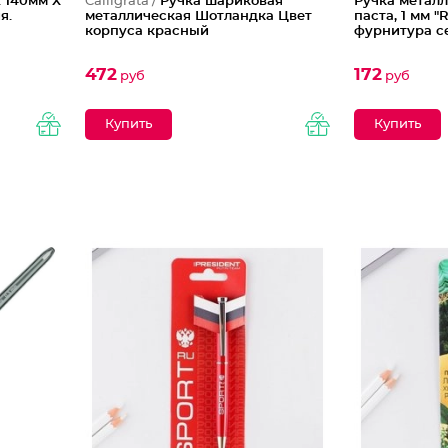
 140мм X
Calligrata /
Ручка шариковая
Ручка металл
я.
металлическая Шотландка Цвет
паста, 1 мм "
корпуса красный
фурнитура с
472
172
руб
руб