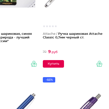
 шариковая, синяя
Attache /
Ручка шариковая Attache
"Природа - лучший
Classic 0,7мм черный ст.
ссии"
9
70
руб
-66%