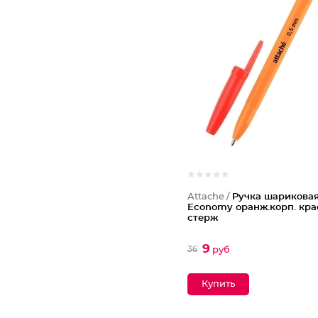
Attache /
Ручка шариковая
Economy оранж.корп. кр
стерж
9
36
руб