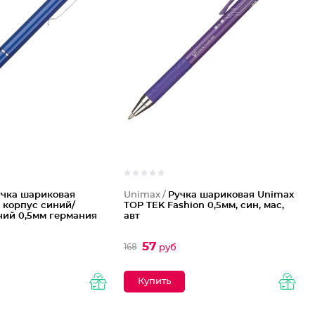
учка шариковая
Unimax /
Ручка шариковая Unimax
5 корпус синий/
TOP TEK Fashion 0,5мм, син, мас,
ний 0,5мм германия
авт
57
168
руб