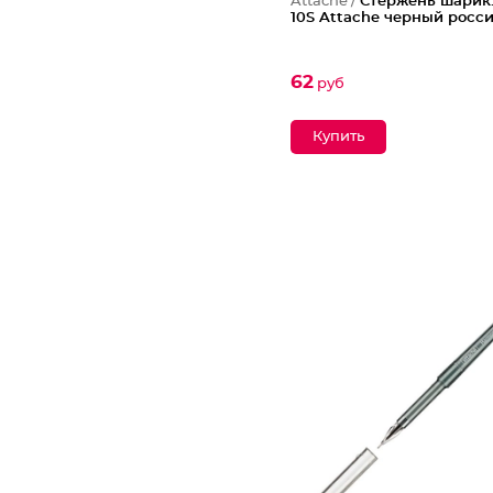
Attache /
Стержень шарик.
10S Attache черный росси
62
руб