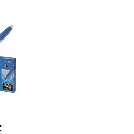
и-
м,