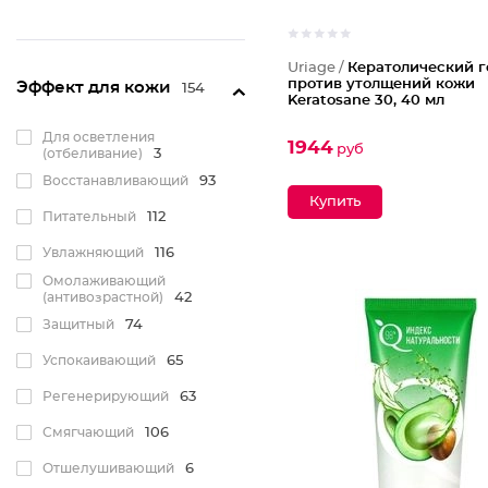
Uriage /
Кератолический г
против утолщений кожи
Эффект для кожи
154
Keratosane 30, 40 мл
Для осветления
1944
руб
(отбеливание)
3
Восстанавливающий
93
Питательный
112
Увлажняющий
116
Омолаживающий
(антивозрастной)
42
Защитный
74
Успокаивающий
65
Регенерирующий
63
Смягчающий
106
Отшелушивающий
6