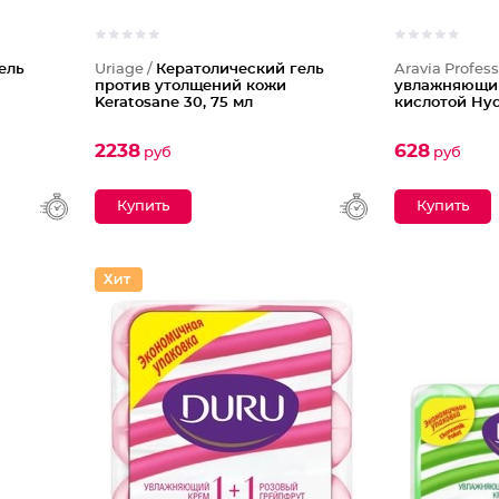
ель
Uriage /
Кератолический гель
Aravia Profess
против утолщений кожи
увлажняющий
Keratosane 30, 75 мл
кислотой Hyd
2238
628
руб
руб