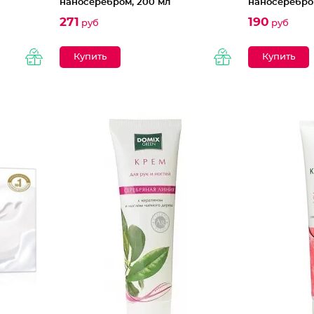
наносеребром, 200 мл
наносеребром
271
190
руб
руб