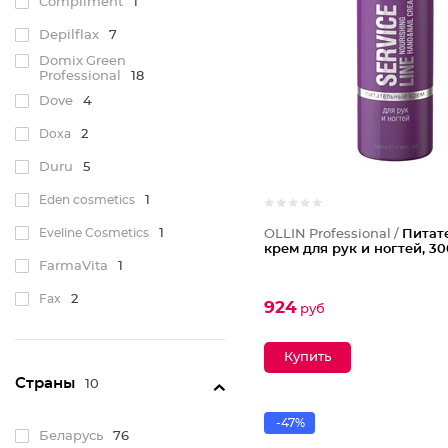
Compliment
1
Depilflax
7
Domix Green
Professional
18
Dove
4
Doxa
2
Duru
5
Eden cosmetics
1
Eveline Cosmetics
1
OLLIN Professional /
Питат
крем для рук и ногтей, 30
FarmaVita
1
Fax
2
924
руб
Fresh
2
Gehwol
1
Страны
10
Ichthyonella
3
-47%
IRIS cosmetic
4
Беларусь
76