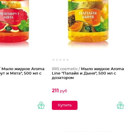
/
Мыло жидкое Aroma
IRIS cosmetic /
Мыло жидкое Aroma
ут и Мята", 500 мл с
Line "Папайя и Дыня", 500 мл с
дозатором
211
руб