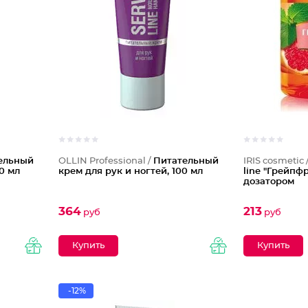
ельный
OLLIN Professional /
Питательный
IRIS cosmetic 
0 мл
крем для рук и ногтей, 100 мл
line "Грейпфр
дозатором
364
213
руб
руб
-12%