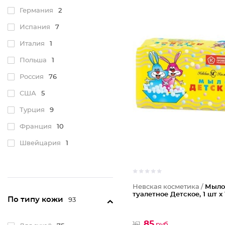
Janssen Cosmetics
1
Германия
2
Kora
6
Испания
7
KRASSA
1
Италия
1
La Roche Posay
2
Польша
1
Masstige
1
Россия
76
NNB
1
США
5
Novosvit
1
Турция
9
Франция
10
Швейцария
1
Невская косметика /
Мыло
туалетное Детское, 1 шт х 
По типу кожи
93
85
161
руб