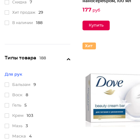
наносеребром, 100 мл
Скидка
7
177
руб
Хит продаж
29
В наличии
188
Типы товара
188
Для рук
Бальзам
9
Воск
8
Гель
5
Крем
103
Мазь
3
Маска
4