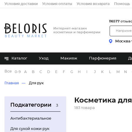
Условия доставки
Условия оплаты
Условия возврата
Помощь
116577
отзыв
Интернет-магазин
косметики и парфюмерии
Москва
Каталог
Уход
Макияж
Парфюмерия
Д
Все бренды
0-9
A
B
C
D
E
F
G
H
I
J
K
L
M
N
Главная
Для рук
Косметика для
Подкатегории
3
183 товара
Антибактериальное
Для сухой кожи рук