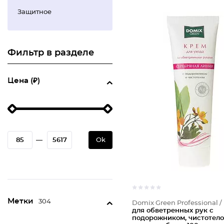
Защитное
Фильтр в разделе
Цена (₽)
—
Ok
Метки
304
Domix Green Professional /
для обветренных рук с
подорожником, чистотело