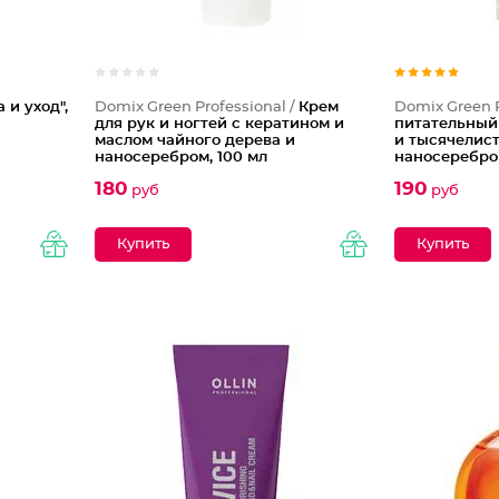
 и уход",
Domix Green Professional /
Крем
Domix Green P
для рук и ногтей с кератином и
питательный
маслом чайного дерева и
и тысячелис
наносеребром, 100 мл
наносеребром
180
190
руб
руб