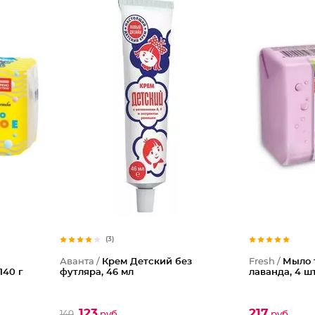
(3)
Аванта /
Крем Детский без
Fresh /
Мыло 
140 г
футляра, 46 мл
лаванда, 4 шт
123
217
140
руб
руб