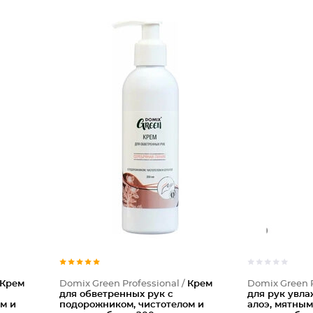
Крем
Domix Green Professional /
Крем
Domix Green P
для обветренных рук с
для рук увл
м и
подорожником, чистотелом и
алоэ, мятным