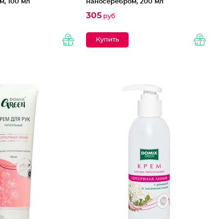
, 100 мл
наносеребром, 200 мл
305
руб