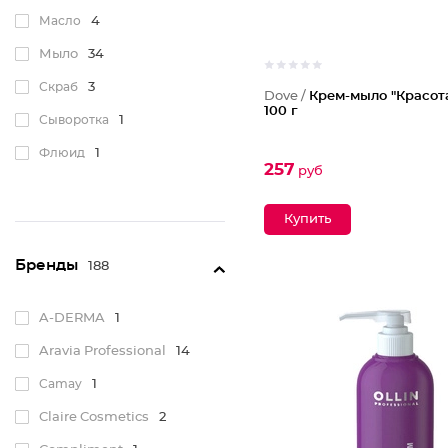
Масло
4
Мыло
34
Скраб
3
Dove /
Крем-мыло "Красота
100 г
Сыворотка
1
Флюид
1
257
руб
Бренды
188
A-DERMA
1
Aravia Professional
14
Camay
1
Claire Cosmetics
2