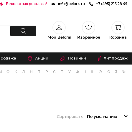
Бесплатная доставка*
info@beloris.ru
+7 (495) 215 28 49
Мой Beloris
Избранное
Корзина
продажа
Акции
Новинки
Хит продаж
М
О
К
Л
Н
П
Р
С
Т
У
Ф
Ч
Ш
Э
Ю
Я
№
Сортировать
По умолчанию