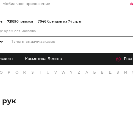
Мобильное приложение
ов
721890
товаров
7046
брендов из 74 стран
Пункты выдачи заказов
исконт
Косметика Белита
Рас
O
P
Q
R
S
T
U
V
W
Y
Z
А
Б
В
Д
З
И
 рук