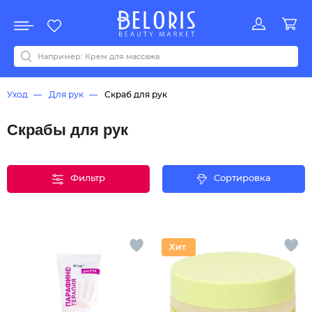
Распродажа
Акции
Новинки
Хит продаж
Все бренды
0-9
A
B
C
D
E
F
G
H
I
J
K
L
M
N
O
P
Q
R
S
T
U
V
W
Y
Z
А
Б
В
Д
З
И
М
О
К
Л
Н
П
Р
С
Т
У
Ф
Ч
Уход
Для рук
Скраб для рук
Скрабы для рук
Фильтр
Сортировка