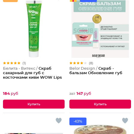
(1)
(8)
Белита - Витекс /
Скраб
Belor Design /
Скраб -
сахарный для губ с
бальзам Обновление губ
косточками киви WOW Lips
184
руб
147
руб
387
-43%