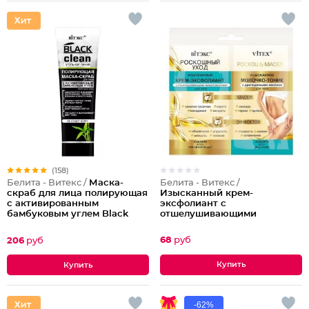
(158)
Белита - Витекс /
Белита - Витекс /
Маска-
Изысканный крем-
скраб для лица полирующая
эксфолиант с
с активированным
отшелушивающими
бамбуковым углем Black
микрогранулами +
Clean
изысканное молочко-тоник с
68
руб
206
руб
драгоценными маслами
-62%