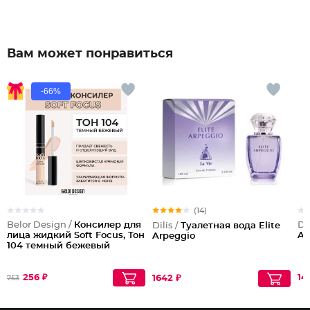
Вам может понравиться
-66%
(14)
Belor Design /
Консилер для
Dil
Dilis /
Туалетная вода Elite
лица жидкий Soft Focus, Тон
Ad
Arpeggio
104 темный бежевый
256 ₽
14
1642 ₽
753