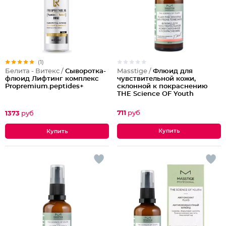
(1)
Masstige /
Флюид для
Белита - Витекс /
Сыворотка-
чувствительной кожи,
флюид Лифтинг комплекс
склонной к покраснению
Propremium.peptides+
THE Science OF Youth
711
руб
1373
руб