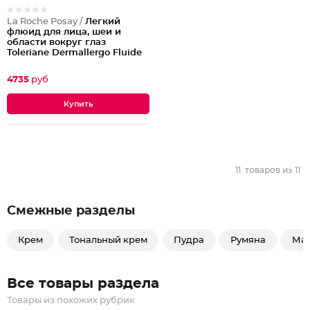
La Roche Posay /
Легкий
флюид для лица, шеи и
области вокруг глаз
Toleriane Dermallergo Fluide
4735
руб
11
товаров из
11
Смежные разделы
Крем
Тональный крем
Пудра
Румяна
Ма
Все товары раздела
Товары из похожих рубрик