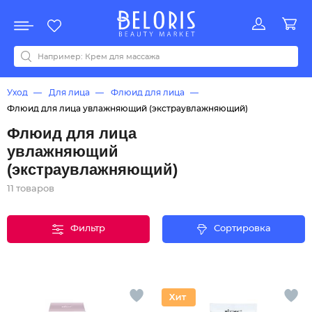
Распродажа
Акции
Новинки
Хит продаж
Все бренды
0-9
A
B
C
D
E
F
G
H
I
J
K
L
M
N
O
P
Q
R
S
T
U
V
W
Y
Z
А
Б
В
Д
З
И
М
О
К
Л
Н
П
Р
С
Т
У
Ф
Ч
Уход
Для лица
Флюид для лица
Флюид для лица увлажняющий (экстраувлажняющий)
Флюид для лица
увлажняющий
(экстраувлажняющий)
11 товаров
Фильтр
Сортировка