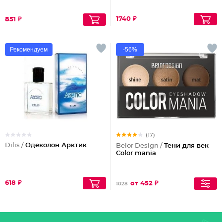
1740 ₽
851 ₽
Рекомендуем
-56%
(17)
Dilis /
Одеколон Арктик
Belor Design /
Тени для век
Color mania
618 ₽
от 452 ₽
1028