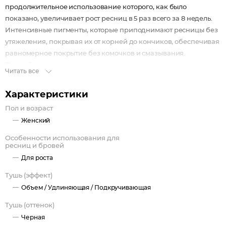
продолжительное использование которого, как было
показано, увеличивает рост ресниц в 5 раз всего за 8 недель.
Интенсивные пигменты, которые приподнимают ресницы без
утяжеления, покрывая их от корней до кончиков, обеспечивая
равномерное покрытие без комочков и смазывания.
Придайте выразительности вашему взгляду с длинными,
Читать все
объемными и плотными ресницами.
Характеристики
Пол и возраст
Женский
Особенности использования для
ресниц и бровей
Для роста
Тушь (эффект)
Объем /
Удлиняющая /
Подкручивающая
Тушь (оттенок)
Черная