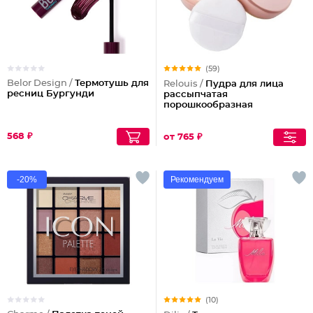
(59)
Belor Design /
Термотушь для
Relouis /
Пудра для лица
ресниц Бургунди
рассыпчатая
порошкообразная
568 ₽
от 765 ₽
-20%
Рекомендуем
(10)