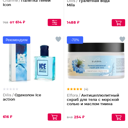
Charme /
Палетка теней
Dilis /
Туалетная вода
Icon
Mila
от 614 ₽
1488 ₽
768
Рекомендуем
-70%
(4)
Dilis /
Одеколон Ice
Elfora /
Антицеллюлитный
action
скраб для тела с морской
солью и маслом тмина
616 ₽
254 ₽
849