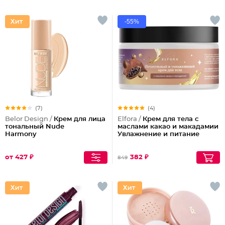
-55%
(7)
(4)
Belor Design /
Крем для лица
Elfora /
Крем для тела с
тональный Nude
маслами какао и макадамии
Harmony
Увлажнение и питание
от 427 ₽
382 ₽
849