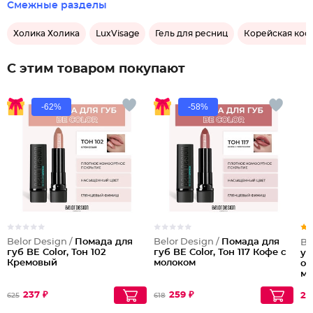
Смежные разделы
Холика Холика
LuxVisage
Гель для ресниц
Корейская кос
С этим товаром покупают
-62%
-58%
Belor Design /
Помада для
Belor Design /
Помада для
Ba
губ BE Color, Тон 102
губ BE Color, Тон 117 Кофе с
ув
Кремовый
молоком
об
ма
237 ₽
259 ₽
25
625
618