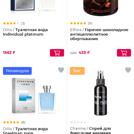
(3)
(9)
Dilis /
Туалетная вода
Elfora /
Горячее шоколадное
Individual platinum
антицеллюлитное
обертывание
1563 ₽
435 ₽
1280
Рекомендуем
(8)
Charme /
Спрей для
Dilis /
Туалетная вода
фиксации макияжа
Steelman zone