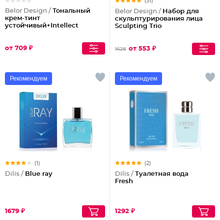
(31)
Belor Design /
Тональный
Belor Design /
Набор для
крем-тинт
скульптурирования лица
устойчивый+Intellect
Sculpting Triо
от 709 ₽
от 553 ₽
1628
Рекомендуем
Рекомендуем
(1)
(2)
Dilis /
Blue ray
Dilis /
Туалетная вода
Fresh
1679 ₽
1292 ₽