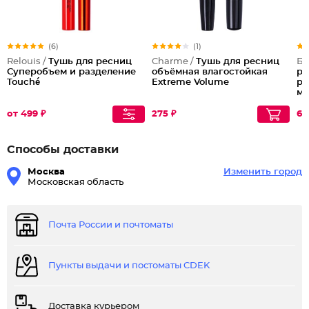
(6)
(1)
Relouis /
Тушь для ресниц
Charme /
Тушь для ресниц
Бе
Суперобъем и разделение
объёмная влагостойкая
ре
Touché
Extreme Volume
ре
ма
от 499 ₽
275 ₽
63
Способы доставки
Москва
Изменить город
Московская область
Почта России и почтоматы
Пункты выдачи и постоматы CDEK
Доставка курьером