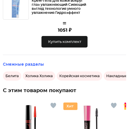
Крем-гель для кожи вокруг
глаз увлажняющий Сияющий
взгляд технология умного
увлажнения Гидроэффект
=
1051 ₽
Купить комплект
Смежные разделы
Белита
Холика Холика
Корейская косметика
Накладные 
С этим товаром покупают