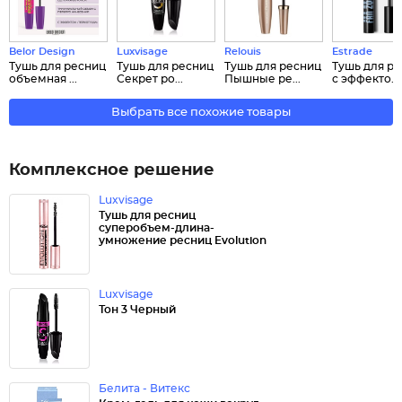
Belor Design
Luxvisage
Relouis
Estrade
Тушь для ресниц
Тушь для ресниц
Тушь для ресниц
Тушь для р
объемная ...
Секрет ро...
Пышные ре...
с эффекто...
Выбрать все похожие товары
Комплексное решение
Luxvisage
Тушь для ресниц
суперобъем-длина-
умножение ресниц Evolution
Luxvisage
Тон 3 Черный
Белита - Витекс