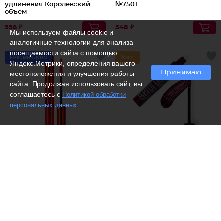
удлинения Королевский
№7501
объем
556 ₽
548 ₽
Мы используем файлы cookie и
аналогичные технологии для анализа
посещаемости сайта с помощью
Рекомендуем
Яндекс.Метрики, определения вашего
Принимаю
местоположения и улучшения работы
сайта. Продолжая использовать сайт, вы
соглашаетесь с
Политикой обработки
.
персональных данных
(1)
Belor Design /
Термотушь для
Relouis /
Тушь для ресниц
ресниц Бургунди
Суперобъем и разделение
Touché, Тон Черный
568 ₽
499 ₽
Рекомендуем
Рекомендуем