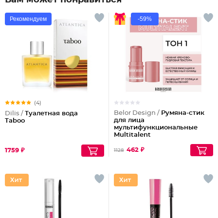
Вам может понравиться
Рекомендуем
-59%
(4)
Belor Design /
Румяна-стик
Dilis /
Туалетная вода
для лица
Taboo
мультифункциональные
Multitalent
462 ₽
1759 ₽
1128