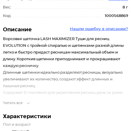
Вес:
8 г
Код:
1000568869
Описание
Нашли ошибку в описании?
Ворсовая щеточка LASH MAXIMIZER Туши для ресниц
EVOLUTION с тройной спиралью и щетинками разной длины
легко и быстро придаст ресницам максимальный объем и
длину. Короткие щетинки приподнимают и прокрашивают
каждую ресничку.
Длинные щетинки идеально разделяют ресницы, визуально
увеличивают их количество, создают эффект длинных и
пышных ресниц.
Содержит D-пантенол для укрепления ресниц день за днем.
Не осыпается и не отпечатывается, сохраняет безупречный
Читать все
макияж на весь день.
Характеристики
Пол и возраст