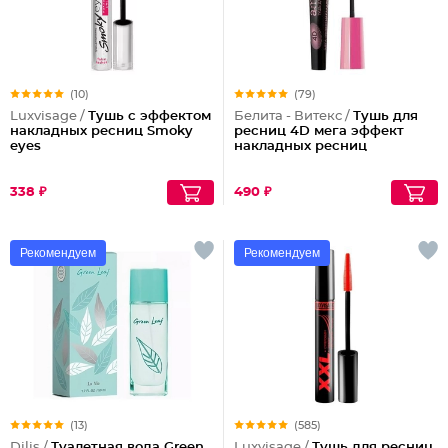
(10)
(79)
Luxvisage /
Тушь с эффектом
Белита - Витекс /
Тушь для
накладных ресниц Smoky
ресниц 4D мега эффект
eyes
накладных ресниц
338 ₽
490 ₽
Рекомендуем
Рекомендуем
(13)
(585)
Dilis /
Туалетная вода Green
Luxvisage /
Тушь для ресниц