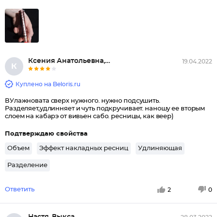
Ксения Анатольевна, Южно-Сахал...
19.04.2022
К
Куплено на Beloris.ru
ВУлажновата сверх нужного. нужно подсушить.
Разделяет,удлинняет и чуть подкручивает. наношу ее вторым
слоем на кабарэ от вивьен сабо. ресницы, как веер)
Подтверждаю свойства
Объем
Эффект накладных ресниц
Удлиняющая
Разделение
Ответить
2
0