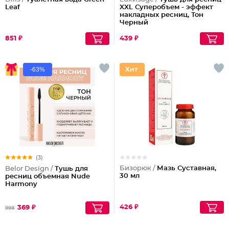
Leaf
XXL Суперобъем - эффект
накладных ресниц, Тон
Черный
851 ₽
439 ₽
-63%
(3)
Бизорюк /
Мазь Суставная,
Belor Design /
Тушь для
30 мл
ресниц объемная Nude
Harmony
426 ₽
369 ₽
998