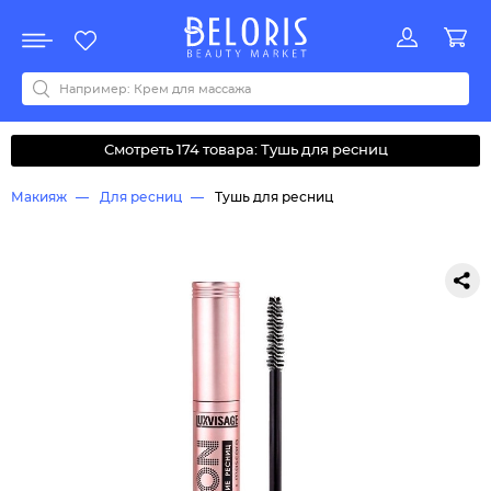
Распродажа
Акции
Новинки
Хит продаж
Все бренды
0-9
A
B
C
D
E
F
G
H
I
J
K
L
M
N
O
P
Q
R
S
T
U
V
W
Y
Z
А
Б
В
Д
З
И
М
О
К
Л
Н
П
Р
С
Т
У
Ф
Ч
Смотреть 174 товара: Тушь для ресниц
Макияж
Для ресниц
Тушь для ресниц