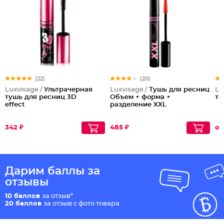
(22)
(20)
Luxvisage /
Ультрачерная
Luxvisage /
Тушь для ресниц
Lu
тушь для ресниц 3D
Объем + форма +
то
effect
разделение XXL
342 ₽
485 ₽
от
Дарим баллы за
отзывы
10 баллов
за отзыв*
20 баллов
за отзыв с фото товара