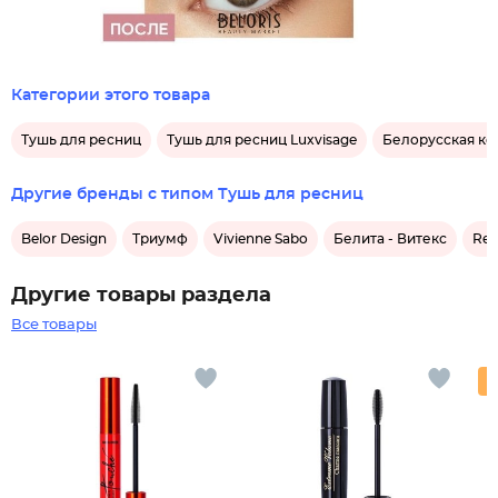
Категории этого товара
Тушь для ресниц
Тушь для ресниц Luxvisage
Белорусская ко
Другие бренды с типом Тушь для ресниц
Belor Design
Триумф
Vivienne Sabo
Белита - Витекс
Rel
Другие товары раздела
Все товары