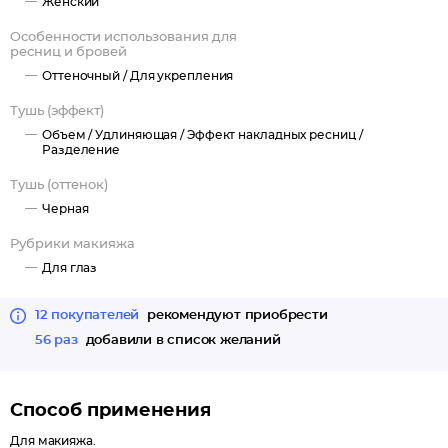
Женский
Особенности использования для
ресниц и бровей
Оттеночный /
Для укрепления
Тушь (эффект)
Объем /
Удлиняющая /
Эффект накладных ресниц /
Разделение
Тушь (оттенок)
Черная
Рубрики макияжа
Для глаз
12 покупателей
рекомендуют приобрести
56 раз
добавили в список желаний
Способ применения
Для макияжа.