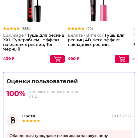
(585)
(79)
Be
Luxvisage /
Тушь для ресниц
Белита - Витекс /
Тушь для
гу
XXL Суперобъем - эффект
ресниц 4D мега эффект
Ка
накладных ресниц, Тон
накладных ресниц
Черный
439 ₽
490 ₽
501
Оценки пользователей
положительных оценок
100%
из 2
Настя
28.03.2022
Обалденная тушь, даже не ожидала за такую цену.