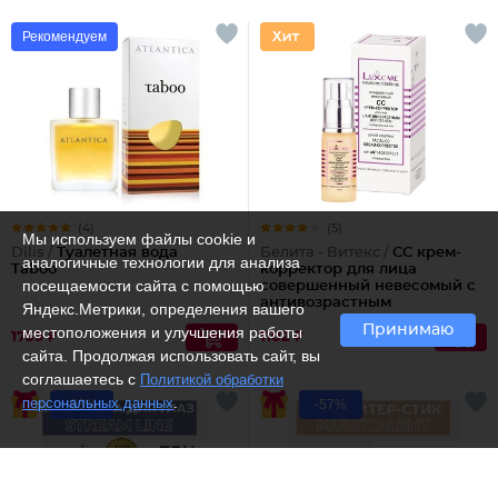
Рекомендуем
(4)
(5)
Мы используем файлы cookie и
Dilis /
Туалетная вода
Белита - Витекс /
СС крем-
аналогичные технологии для анализа
Taboo
корректор для лица
посещаемости сайта с помощью
совершенный невесомый с
антивозрастным
Яндекс.Метрики, определения вашего
действием
Принимаю
местоположения и улучшения работы
1759 ₽
1102 ₽
сайта. Продолжая использовать сайт, вы
соглашаетесь с
Политикой обработки
.
персональных данных
-63%
-57%