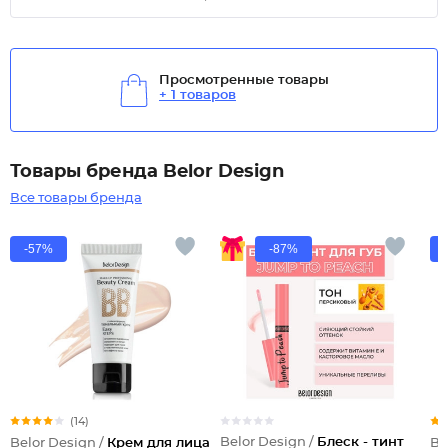
Просмотренные товары
+ 1 товаров
Товары бренда Belor Design
Все товары бренда
-57%
-87%
(14)
Belor Design /
Блеск - тинт
Belor Design /
Крем для лица
Be