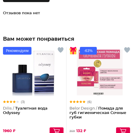
Отзывов пока нет
Вам может понравиться
Рекомендуем
-63%
(3)
(6)
Dilis /
Туалетная вода
Belor Design /
Помада для
Odyssey
губ гигиеническая Сочные
губки
1960 ₽
132 ₽
359