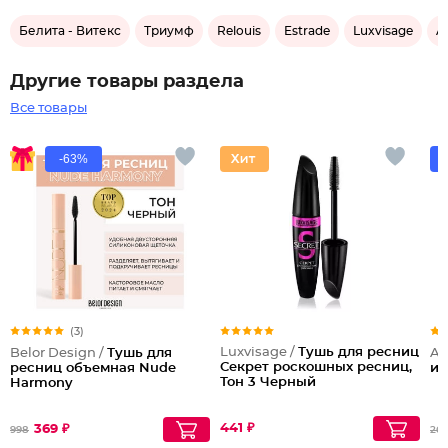
Белита - Витекс
Триумф
Relouis
Estrade
Luxvisage
A
Другие товары раздела
Все товары
-63%
(3)
Luxvisage /
Тушь для ресниц
Belor Design /
Тушь для
Ar
Секрет роскошных ресниц,
ресниц объемная Nude
и 
Тон 3 Черный
Harmony
441 ₽
369 ₽
998
26