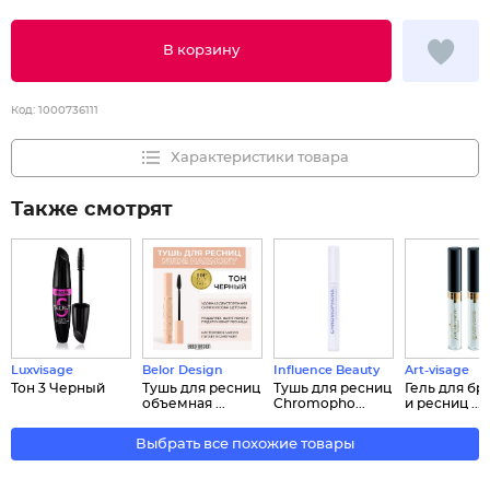
В корзину
Код:
1000736111
Характеристики товара
Также смотрят
Luxvisage
Belor Design
Influence Beauty
Art-visage
Тон 3 Черный
Тушь для ресниц
Тушь для ресниц
Гель для бр
объемная ...
Chromopho...
и ресниц ...
Выбрать все похожие товары