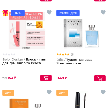
-87%
Рекомендуем
(8)
Belor Design /
Блеск - тинт
Dilis /
Туалетная вода
для губ Jump to Peach
Steelman zone
103 ₽
1449 ₽
799