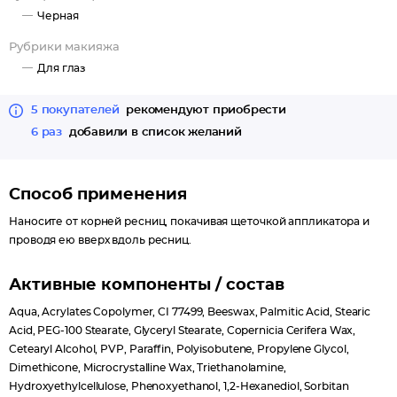
секрет - не медлить с нанесением.
Черная
Рубрики макияжа
Для глаз
5 покупателей
рекомендуют приобрести
6 раз
добавили в список желаний
Способ применения
Наносите от корней ресниц, покачивая щеточкой аппликатора и
проводя ею вверх вдоль ресниц.
Активные компоненты / состав
Aqua, Acrylates Copolymer, CI 77499, Beeswax, Palmitic Acid, Stearic
Acid, PEG-100 Stearate, Glyceryl Stearate, Copernicia Cerifera Wax,
Cetearyl Alcohol, PVP, Paraffin, Polyisobutene, Propylene Glycol,
Dimethicone, Microcrystalline Wax, Triethanolamine,
Hydroxyethylcellulose, Phenoxyethanol, 1,2-Hexanediol, Sorbitan