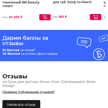
для губ Jump to Peach
тональный BB-beauty
ка
cream
Co
103 ₽
от 474 ₽
799
1104
58
Дарим баллы за
отзывы
10 баллов
за отзыв*
20 баллов
за отзыв с фото товара
Отзывы
на Тушь для ресниц Show Glow Glambassador Belor
Design
Правила публикации отзывов*
Написать отзыв