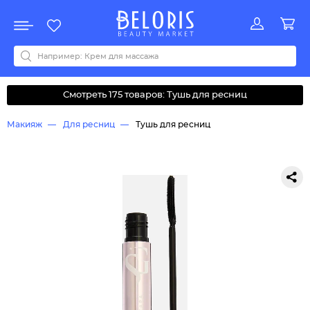
Распродажа
Акции
Новинки
Хит продаж
Все бренды
0-9
A
B
C
D
E
F
G
H
I
J
K
L
M
N
O
P
Q
R
S
T
U
V
W
Y
Z
А
Б
В
Д
З
И
М
О
К
Л
Н
П
Р
С
Т
У
Ф
Ч
Смотреть 175 товаров: Тушь для ресниц
Макияж
Для ресниц
Тушь для ресниц