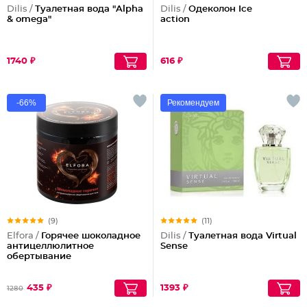
Dilis /
Туалетная вода "Alpha
Dilis /
Одеколон Ice
& omega"
action
1740 ₽
616 ₽
-66%
Рекомендуем
(9)
(11)
Elfora /
Горячее шоколадное
Dilis /
Туалетная вода Virtual
антицеллюлитное
Sense
обертывание
435 ₽
1393 ₽
1280