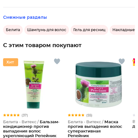
Смежные разделы
Белита
Шампунь для волос
Гель для ресниц
Накладные 
С этим товаром покупают
(37)
(55)
Be
Белита - Витекс /
Бальзам-
Белита - Витекс /
Маска
дл
кондиционер против
против выпадения волос
выпадения волос
суперактивная
укрепляющий Репейник
Репейник