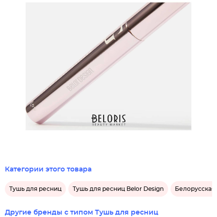
Категории этого товара
Тушь для ресниц
Тушь для ресниц Belor Design
Белорусская 
Другие бренды с типом Тушь для ресниц