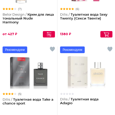
(7)
(6)
Belor Design /
Крем для лица
Dilis /
Туалетная вода Sexy
тональный Nude
Twenty (Секси Твенти)
Harmony
от 427 ₽
1380 ₽
Рекомендуем
Рекомендуем
(5)
Dilis /
Туалетная вода
Dilis /
Туалетная вода Take a
Adagio
chance sport