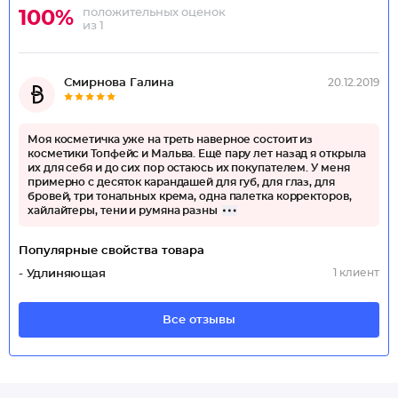
положительных оценок
100%
из 1
Смирнова Галина
20.12.2019
Моя косметичка уже на треть наверное состоит из
косметики Топфейс и Мальва. Ещё пару лет назад я открыла
их для себя и до сих пор остаюсь их покупателем. У меня
примерно с десяток карандашей для губ, для глаз, для
бровей, три тональных крема, одна палетка корректоров,
хайлайтеры, тени и румяна разны
Популярные свойства товара
1 клиент
- Удлиняющая
Все отзывы