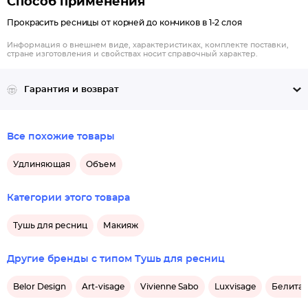
Способ применения
Прокрасить ресницы от корней до кончиков в 1-2 слоя
Информация о внешнем виде, характеристиках, комплекте поставки,
стране изготовления и свойствах носит справочный характер.
Гарантия и возврат
Все похожие товары
Удлиняющая
Объем
Категории этого товара
Тушь для ресниц
Макияж
Другие бренды с типом Тушь для ресниц
Belor Design
Art-visage
Vivienne Sabo
Luxvisage
Белита 