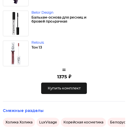
Belor Design
Бальзам-основа для ресниц и
бровей прозрачная
Relouis
Тон 13
=
1375 ₽
Купить комплект
Смежные разделы
Холика Холика
LuxVisage
Корейская косметика
Белорусс