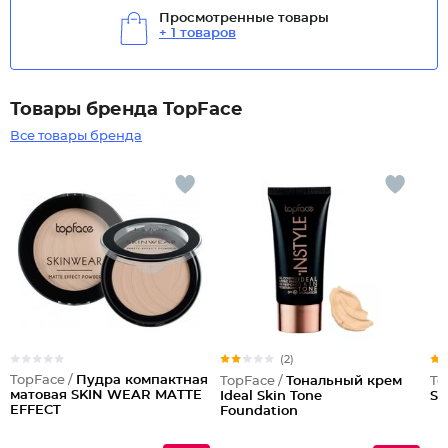
Просмотренные товары
+ 1 товаров
Товары бренда TopFace
Все товары бренда
(2)
TopFace /
Пудра компактная
TopFace /
Тональный крем
To
матовая SKIN WEAR MATTE
Ideal Skin Tone
Sk
EFFECT
Foundation