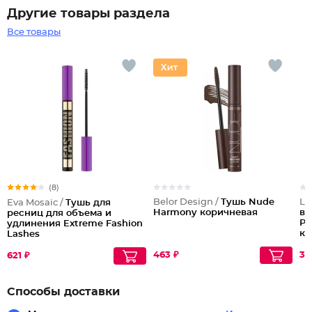
Другие товары раздела
Все товары
(8)
Belor Design /
Тушь Nude
Lu
Eva Mosaic /
Тушь для
Harmony коричневая
ве
ресниц для объема и
Pe
удлинения Extreme Fashion
ко
Lashes
463 ₽
34
621 ₽
Способы доставки