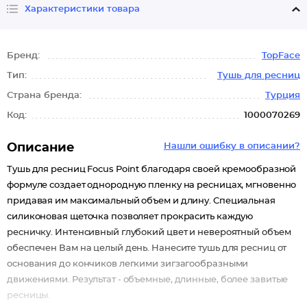
Характеристики товара
Бренд:
TopFace
Тип:
Тушь для ресниц
Страна бренда:
Турция
Код:
1000070269
Описание
Нашли ошибку в описании?
Тушь для ресниц Focus Point благодаря своей кремообразной
формуле создает однородную пленку на ресницах, мгновенно
придавая им максимальный объем и длину. Специальная
силиконовая щеточка позволяет прокрасить каждую
ресничку. Интенсивный глубокий цвет и невероятный объем
обеспечен Вам на целый день. Нанесите тушь для ресниц от
основания до кончиков легкими зигзагообразными
движениями. Результат - объемные, длинные, более завитые
ресницы.