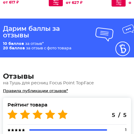
от 617 ₽
от 627 ₽
от
Дарим баллы за
отзывы
10 баллов
за отзыв*
20 баллов
за отзыв с фото товара
Отзывы
на Тушь для ресниц Focus Point TopFace
Правила публикации отзывов*
Рейтинг товара
5 / 5
1