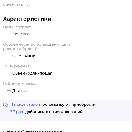
Читать все
Характеристики
Пол и возраст
Женский
Особенности использования для
ресниц и бровей
Оттеночный
Тушь (эффект)
Объем /
Удлиняющая
Рубрики макияжа
Для глаз
11 покупателей
рекомендуют приобрести
37 раз
добавили в список желаний