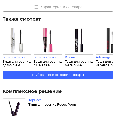
Характеристики товара
Также смотрят
Белита - Витекс
Белита - Витекс
Relouis
Art-visage
Тушь для ресниц
Тушь для ресниц
Тушь для ресниц
Тушь для р
для объем...
4D мега э...
мега объе...
черная Ch...
Выбрать все похожие товары
Комплексное решение
TopFace
Тушь для ресниц Focus Point