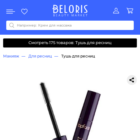
Распродажа
Акции
Новинки
Хит продаж
Все бренды
0-9
A
B
C
D
E
F
G
H
I
J
K
L
M
N
O
P
Q
R
S
T
U
V
W
Y
Z
А
Б
В
Д
З
И
М
О
К
Л
Н
П
Р
С
Т
У
Ф
Ч
Смотреть 175 товаров: Тушь для ресниц
Макияж
Для ресниц
Тушь для ресниц