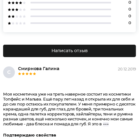
0
0
0
0
Написать отзыв
Смирнова Галина
20.12.2019
С
Моя косметичка уже на треть наверное состоит из косметики
Топфейс и Мальва. Ещё пару лет назад я открыла их для себя и
до сих пор остаюсь их покупателем. У меня примерно с десяток
карандашей для губ, для глаз, для бровей, три тональных
крема, одна палетка корректоров, хайлайтеры, тени и румяна
разных цветов, ещё несколько кисточек, и конечно мои самые
любимые - два блеска и помада для губ. Я это в
Подтверждаю свойства