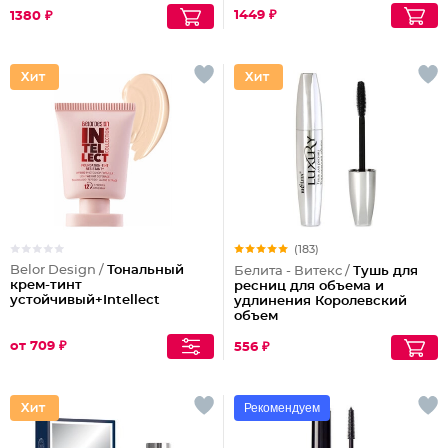
1449 ₽
1380 ₽
(183)
Belor Design /
Тональный
Белита - Витекс /
Тушь для
крем-тинт
ресниц для объема и
устойчивый+Intellect
удлинения Королевский
объем
от 709 ₽
556 ₽
Рекомендуем