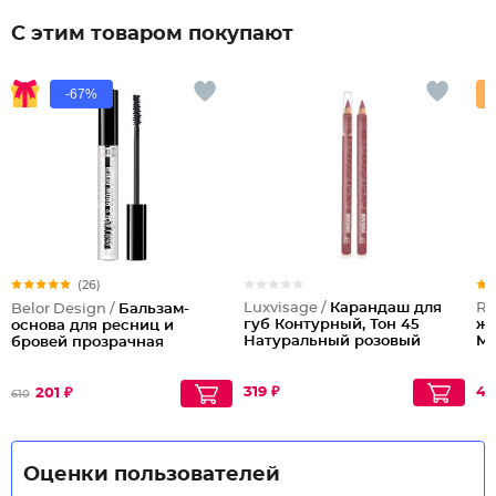
С этим товаром покупают
-67%
(26)
Luxvisage /
Карандаш для
Re
Belor Design /
Бальзам-
губ Контурный, Тон 45
жи
основа для ресниц и
Натуральный розовый
Ma
бровей прозрачная
319 ₽
48
201 ₽
610
Оценки пользователей