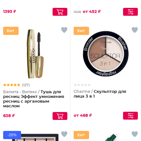
1393 ₽
от 452 ₽
1028
(127)
Charme /
Скульптор для
Белита - Витекс /
Тушь для
лица 3 в 1
ресниц Эффект умножения
ресниц с аргановым
маслом
от 468 ₽
638 ₽
-20%