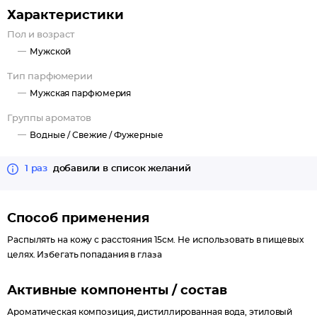
лаврового листа, добавляя сложности и глубины.
Характеристики
Завершающие аккорды серой амбры, дубового мха, пачули и
Пол и возраст
дерева гуаяк придают духу стойкость и шлейф, который будет
Мужской
сопровождать вас весь день. Эта туалетная вода подходит для
любого времени года и повода, идеально подчеркивая вашу
Тип парфюмерии
индивидуальность. Shirley May Deluxe Genius - это не просто
Мужская парфюмерия
парфюм, это выражение силы и уверенности. Обязательно
Группы ароматов
добавьте его в свою коллекцию!
Водные /
Свежие /
Фужерные
1 раз
добавили в список желаний
Способ применения
Распылять на кожу с расстояния 15см. Не использовать в пищевых
целях. Избегать попадания в глаза
Активные компоненты / состав
Ароматическая композиция, дистиллированная вода, этиловый