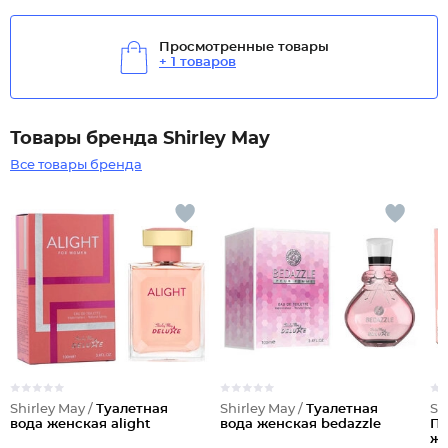
Просмотренные товары
+ 1 товаров
Товары бренда Shirley May
Все товары бренда
Shirley May /
Туалетная
Shirley May /
Туалетная
Sh
вода женская alight
вода женская bedazzle
Па
же