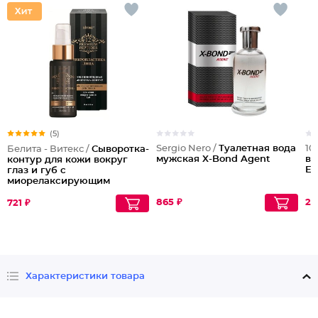
(5)
Sergio Nero /
Туалетная вода
10
Белита - Витекс /
Сыворотка-
мужская X-Bond Agent
во
контур для кожи вокруг
Ed
глаз и губ с
миорелаксирующим
действием
Мультипептидная
865 ₽
21
721 ₽
Характеристики товара