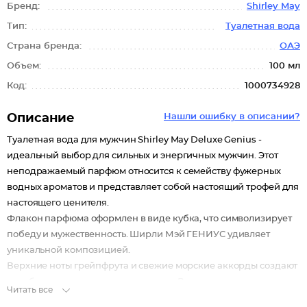
Бренд:
Shirley May
Тип:
Туалетная вода
Страна бренда:
ОАЭ
Объем:
100 мл
Код:
1000734928
Описание
Нашли ошибку в описании?
Туалетная вода для мужчин Shirley May Deluxe Genius -
идеальный выбор для сильных и энергичных мужчин. Этот
неподражаемый парфюм относится к семейству фужерных
водных ароматов и представляет собой настоящий трофей для
настоящего ценителя.
Флакон парфюма оформлен в виде кубка, что символизирует
победу и мужественность. Ширли Мэй ГЕНИУС удивляет
уникальной композицией.
Верхние ноты грейпфрута и свежие морские аккорды создают
незабываемое первое впечатление. В сердце аромата
Читать все
раскрываются элегантные ноты жасминового гедеона и