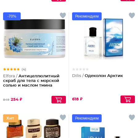
-70%
Рекомендуем
(4)
Dilis /
Одеколон Арктик
Elfora /
Антицеллюлитный
скраб для тела с морской
солью и маслом тмина
618 ₽
254 ₽
849
Рекомендуем