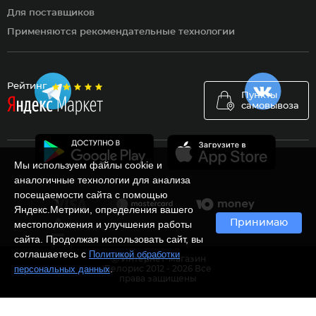
Для поставщиков
Применяются рекомендательные технологии
Рейтинг
Пункты
самовывоза
Мы используем файлы cookie и
аналогичные технологии для анализа
посещаемости сайта с помощью
Яндекс.Метрики, определения вашего
Принимаю
местоположения и улучшения работы
сайта. Продолжая использовать сайт, вы
соглашаетесь с
Политикой обработки
Ⓒ Интернет-магазин
.
персональных данных
Белорис 2012 - 2026 Все
права защищены