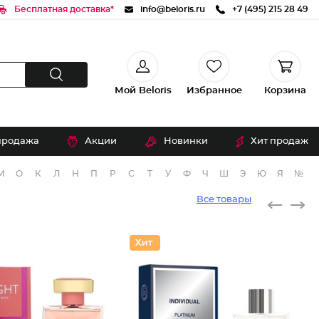
Бесплатная доставка*
info@beloris.ru
+7 (495) 215 28 49
Мой Beloris
Избранное
Корзина
продажа
Акции
Новинки
Хит продаж
М
О
К
Л
Н
П
Р
С
Т
У
Ф
Ч
Ш
Э
Ю
Я
№
Все товары