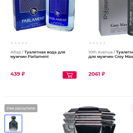
Абар /
Туалетная вода для
10th Avenue /
Туалетн
мужчин Parlament
для мужчин Grey Max
439 ₽
2061 ₽
Уже раскупили