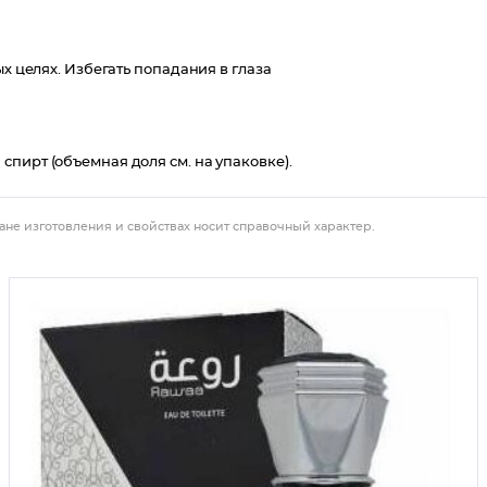
ых целях. Избегать попадания в глаза
пирт (объемная доля см. на упаковке).
ане изготовления и свойствах носит справочный характер.