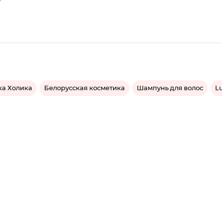
ка Холика
Белорусская косметика
Шампунь для волос
L