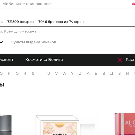
Мобильное приложение
ов
721890
товаров
7046
брендов из 74 стран
Пункты выдачи заказов
исконт
Косметика Белита
Рас
O
P
Q
R
S
T
U
V
W
Y
Z
А
Б
В
Д
З
И
ры