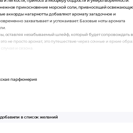
ы и легкости, принося атмосферу бодрости и умиротворенности.
те нежное прикосновение морской соли, привносящей освежающую
ные аккорды нагармотты добавляют аромату загадочное и
новременно захватывает и успокаивает. Базовые ноты аромата
ли.
ины, оставляя незабываемый шлейф, который будет сопровождать 
это не просто аромат, это путешествие через сочные и яркие обра
случая и сезона.
ская парфюмерия
добавили в список желаний