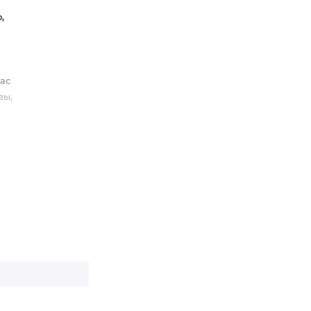
,
вас
зы,