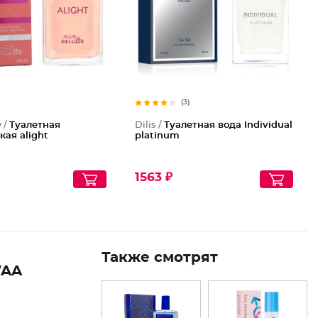
(3)
y /
Туалетная
Dilis /
Туалетная вода Individual
кая alight
platinum
1563 ₽
Также смотрят
WAA