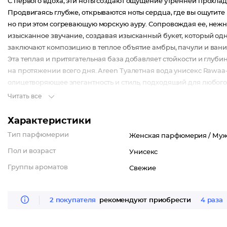
С первого вдоха, эти ноты создают ощущение утренней прохлад
Продвигаясь глубже, открываются ноты сердца, где вы ощути
но при этом согревающую морскую ауру. Сопровождая ее, неж
изысканное звучание, создавая изысканный букет, который од
заключают композицию в теплое объятие амбры, пачули и вани
Эта теплая и притягательная база добавляет стойкости и глуб
на протяжении всего дня. Areen Туалетная вода унисекс Rawaa-
олицетворяющее элегантность и стиль, подходящий для любого 
Читать все
Характеристики
Тип парфюмерии
Женская парфюмерия /
Муж
Пол и возраст
Унисекс
Группы ароматов
Свежие
2 покупателя
рекомендуют приобрести
4 раза