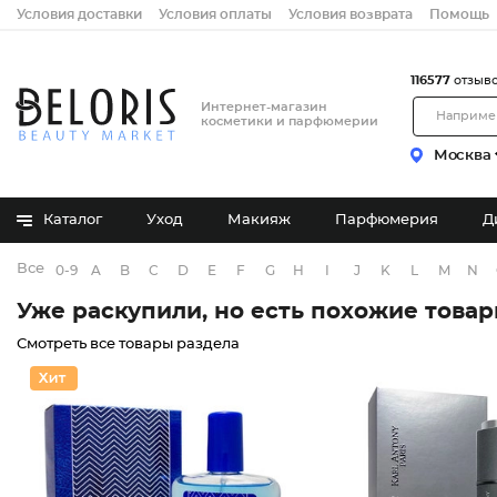
Условия доставки
Условия оплаты
Условия возврата
Помощь
116577
отзыв
Интернет-магазин
косметики и парфюмерии
Москва
Каталог
Уход
Макияж
Парфюмерия
Д
Все бренды
0-9
A
B
C
D
E
F
G
H
I
J
K
L
M
N
Уже раскупили, но есть похожие това
Смотреть все товары раздела