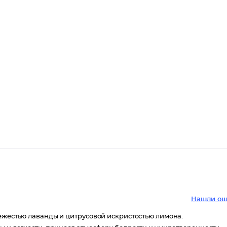
Нашли ош
вежестью лаванды и цитрусовой искристостью лимона.