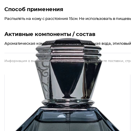
Способ применения
Распылять на кожу с расстояния 15см. Не использовать в пищев
Активные компоненты / состав
Ароматическая композиция, дистиллированная вода, этиловый с
Информация о внешнем виде, характеристиках, комплекте поставки, стр