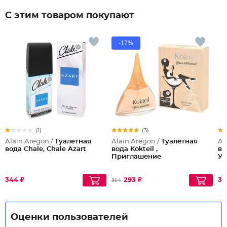
С этим товаром покупают
-17%
(1)
(3)
Alain Aregon /
Туалетная
Alain Aregon /
Туалетная
Al
вода Chale, Chale Azart
вода Kokteil ,
во
Приглашение
Уд
344 ₽
293 ₽
31
354
Оценки пользователей