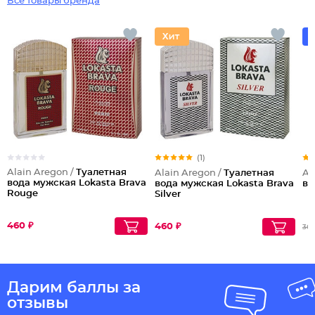
Все товары бренда
(1)
Alain Aregon /
Туалетная
Alain Aregon /
Туалетная
Al
вода мужская Lokasta Brava
вода мужская Lokasta Brava
во
Rouge
Silver
460 ₽
460 ₽
369
Дарим баллы за
отзывы