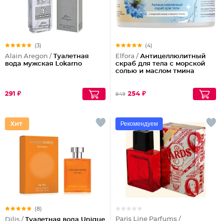
(3)
(4)
Alain Aregon /
Туалетная
Elfora /
Антицеллюлитный
вода мужская Lokarno
скраб для тела с морской
солью и маслом тмина
291 ₽
254 ₽
849
Рекомендуем
(8)
Paris Line Parfums /
Dilis /
Туалетная вода Unique