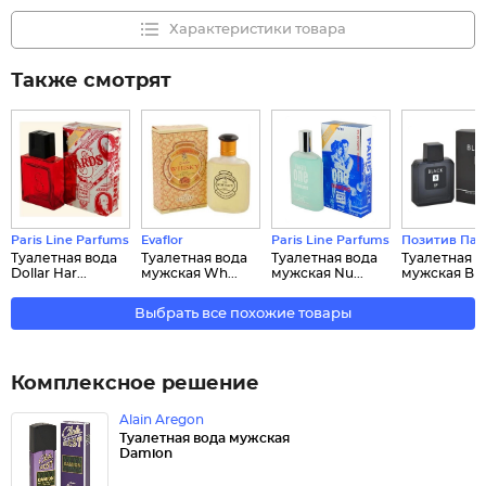
Характеристики товара
Также смотрят
Paris Line Parfums
Evaflor
Paris Line Parfums
Позитив Па
Туалетная вода
Туалетная вода
Туалетная вода
Туалетная в
Dollar Har...
мужская Wh...
мужская Nu...
мужская Bl..
Выбрать все похожие товары
Комплексное решение
Alain Aregon
Туалетная вода мужская
Damion