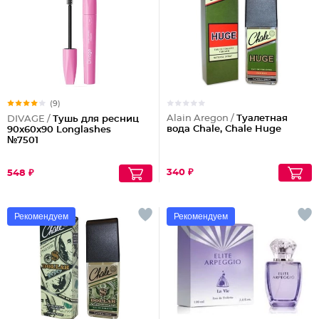
(9)
Alain Aregon /
Туалетная
DIVAGE /
Тушь для ресниц
вода Chale, Chale Huge
90x60x90 Longlashes
№7501
340 ₽
548 ₽
Рекомендуем
Рекомендуем