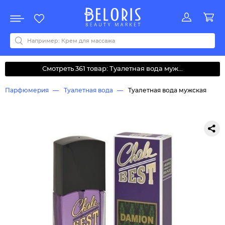
Распродажа
Акции
Новинки
Хит продаж
Все бренды
0-9
A
B
C
D
E
F
G
H
I
J
K
L
M
N
O
P
Q
R
S
T
U
V
W
Y
Z
А
Б
В
Д
З
И
М
О
К
Л
Н
П
Р
С
Т
У
Ф
Ч
Смотреть 361 товар: Туалетная вода муж...
Парфюмерия
Туалетная вода
Туалетная вода мужская